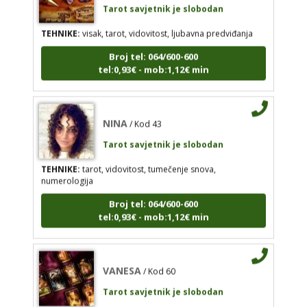
TEHNIKE:
visak, tarot, vidovitost, ljubavna predviđanja
Broj tel: 064/600-600
tel:0,93€ - mob:1,12€ min
Broj tel: 064/600-600
tel:0,93€ - mob:1,12€ min
NINA
/ Kod 43
NINA
/ Kod 43
Tarot savjetnik je slobodan
Tarot savjetnik je slobodan
TEHNIKE:
tarot, vidovitost, tumečenje snova,
TEHNIKE:
tarot, vidovitost, tumečenje snova,
numerologija
numerologija
Broj tel: 064/600-600
Broj tel: 064/600-600
tel:0,93€ - mob:1,12€ min
tel:0,93€ - mob:1,12€ min
VANESA
/ Kod 60
VANESA
/ Kod 60
Tarot savjetnik je slobodan
Tarot savjetnik je slobodan
TEHNIKE:
tarot
TEHNIKE:
tarot