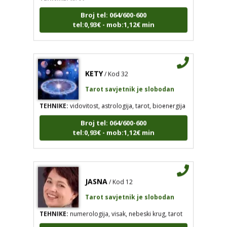
Broj tel: 064/600-600
tel:0,93€ - mob:1,12€ min
KETY
/ Kod 32
Tarot savjetnik je slobodan
TEHNIKE:
vidovitost, astrologija, tarot, bioenergija
Broj tel: 064/600-600
tel:0,93€ - mob:1,12€ min
JASNA
/ Kod 12
Tarot savjetnik je slobodan
TEHNIKE:
numerologija, visak, nebeski krug, tarot
Broj tel: 064/600-600
tel:0,93€ - mob:1,12€ min