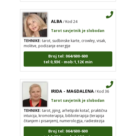
ALBA
/ Kod 24
Tarot savjetnik je slobodan
TEHNIKE:
tarot, sudbinske karte, crowley, visak,
molitve, podizanje energije
Broj tel: 064/600-600
tel:0,93€ - mob:1,12€ min
IRIDA - MAGDALENA
/ Kod 36
Tarot savjetnik je slobodan
TEHNIKE:
tarot, jijing, arhetipski kotač, praktična
intuicija, kromoterapija, biblioterapija (terapija
čitanjem i pisanjem), numerologija, radiestezija
Broj tel: 064/600-600
tel:0,93€ - mob:1,12€ min