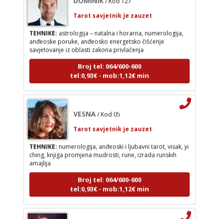
Tarot savjetnik je zauzet
Broj tel: 064/600-600
tel:0,93€ - mob:1,12€ min
TEHNIKE:
astrologija – natalna i horarna, numerologija,
anđeoske poruke, anđeosko energetsko čišćenje
savjetovanje iz oblasti zakona privlačenja
Broj tel: 064/600-600
VESNA
/ Kod 05
tel:0,93€ - mob:1,12€ min
Tarot savjetnik je zauzet
TEHNIKE:
numerologija, anđeoski i ljubavni tarot,
visak, yi ching, knjiga promjena mudrosti, rune,
VESNA
/ Kod 05
izrada runskih amajlija
Tarot savjetnik je zauzet
Broj tel: 064/600-600
tel:0,93€ - mob:1,12€ min
TEHNIKE:
numerologija, anđeoski i ljubavni tarot, visak, yi
ching, knjiga promjena mudrosti, rune, izrada runskih
amajlija
Broj tel: 064/600-600
tel:0,93€ - mob:1,12€ min
DIJA
/ Kod 64
Tarot savjetnik je zauzet
TEHNIKE:
vedska astrologija (jyotish), reiki, tarot,
DIJA
/ Kod 64