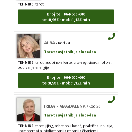
Broj tel: 064/600-600
Broj tel: 064/600-600
tel:0,93€ - mob:1,12€ min
tel:0,93€ - mob:1,12€ min
ALBA
/ Kod 24
ALBA
/ Kod 24
Tarot savjetnik je slobodan
Tarot savjetnik je slobodan
TEHNIKE:
tarot, sudbinske karte, crowley, visak, molitve,
podizanje energije
TEHNIKE:
tarot, sudbinske karte, crowley, visak,
molitve, podizanje energije
Broj tel: 064/600-600
tel:0,93€ - mob:1,12€ min
Broj tel: 064/600-600
tel:0,93€ - mob:1,12€ min
IRIDA - MAGDALENA
/ Kod 36
Tarot savjetnik je slobodan
IRIDA - MAGDALENA
/ Kod 36
TEHNIKE:
tarot, jijing, arhetipski kotač, praktična intuicija,
Tarot savjetnik je slobodan
kromoterapija, biblioterapija (terapija čitanjem i
pisanjem), numerologija, radiestezija
TEHNIKE:
tarot, jijing, arhetipski kotač, praktična