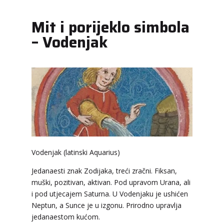
Mit i porijeklo simbola
– Vodenjak
VESNA BURCSA
/ Kod 55
Tarot savjetnik je slobodan
TEHNIKE:
tarot, psihološki razgovori
Broj tel: 064/600-600
Vodenjak (latinski Aquarius)
tel:0,93€ - mob:1,12€ min
Jedanaesti znak Zodijaka, treći zračni. Fiksan,
muški, pozitivan, aktivan. Pod upravom Urana, ali
i pod utjecajem Saturna. U Vodenjaku je ushićen
TEODORA
/ Kod 29
Neptun, a Sunce je u izgonu. Prirodno upravlja
Tarot savjetnik je zauzet
jedanaestom kućom.