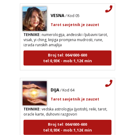
VESNA
/ Kod 05
Tarot savjetnik je zauzet
TEHNIKE:
numerologija, anđeoski i ljubavni tarot,
visak, yi ching, knjiga promjena mudrosti, rune,
izrada runskih amajlija
Broj tel: 064/600-600
tel:0,93€ - mob:1,12€ min
DIJA
/ Kod 64
Tarot savjetnik je zauzet
TEHNIKE:
vedska astrologija (jyotish), reiki, tarot,
oracle karte, duhovni razgovori
Broj tel: 064/600-600
tel:0,93€ - mob:1,12€ min