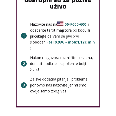
uživo
Nazovite nas na
064/600-600
i
odaberite tarot majstora po kodu ili
1
pričekajte da Vam se javi prvi
slobodan. (
tel:0,93€ - mob:1,12€ min
)
Nakon razgovora razmislite o svemu,
2
donesite odluke i započenite bolji
život!
Za sve dodatna pitanja i probleme,
3
ponovno nas nazovite jer mi smo
ovdje samo zbog Vas