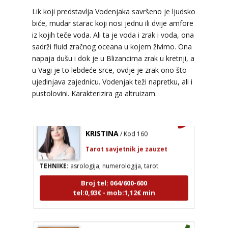
TEHNIKE:
tarot, lenormand, crowley, visak,
Lik koji predstavlja Vodenjaka savršeno je ljudsko
kristalna kugla, terapija kristalima, čišćenje sure,
biće, mudar starac koji nosi jednu ili dvije amfore
izrada amajlija za ljubav, novac, posao, urođena
iz kojih teče voda. Ali ta je voda i zrak i voda, ona
vidovitost, astrologija, kristali, karmička astrologija
analiza snova, magijski rituali
sadrži fluid zračnog oceana u kojem živimo. Ona
napaja dušu i dok je u Blizancima zrak u kretnji, a
Broj tel: 064/600-600
u Vagi je to lebdeće srce, ovdje je zrak ono što
tel:0,93€ - mob:1,12€ min
ujedinjava zajednicu. Vodenjak teži napretku, ali i
pustolovini. Karakterizira ga altruizam.
KRISTINA
/ Kod 160
Tarot savjetnik je zauzet
TEHNIKE:
asrologija; numerologija, tarot
Broj tel: 064/600-600
tel:0,93€ - mob:1,12€ min
DI (DIJANA)
/ Kod 67