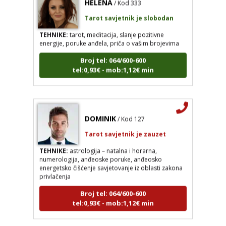
Tarot savjetnik je slobodan
TEHNIKE:
tarot, meditacija, slanje pozitivne
energije, poruke anđela, priča o vašim brojevima
Broj tel: 064/600-600
tel:0,93€ - mob:1,12€ min
DOMINIK
/ Kod 127
Tarot savjetnik je zauzet
TEHNIKE:
astrologija – natalna i horarna,
numerologija, anđeoske poruke, anđeosko
energetsko čišćenje savjetovanje iz oblasti zakona
privlačenja
Broj tel: 064/600-600
tel:0,93€ - mob:1,12€ min