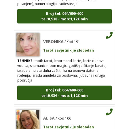
intuicija, kromoterapija, biblioterapija (terapija
Broj tel: 064/600-600
čitanjem i pisanjem), numerologija, radiestezija
tel:0,93€ - mob:1,12€ min
Broj tel: 064/600-600
tel:0,93€ - mob:1,12€ min
VERONIKA
/ Kod 191
Tarot savjetnik je slobodan
VERONIKA
/ Kod 191
TEHNIKE:
thoth tarot, lenormand karte, karte duhova
vodica, shamanic moon magic, godišnje čitanje karata,
Tarot savjetnik je slobodan
izrada amuleta duha zaštitnika na osnovu datuma
TEHNIKE:
thoth tarot, lenormand karte, karte
rođenja, izrada amuleta za poslovna, ljubavna i druga
duhova vodica, shamanic moon magic, godišnje
područja
čitanje karata, izrada amuleta duha zaštitnika na
osnovu datuma rođenja, izrada amuleta za
Broj tel: 064/600-600
poslovna, ljubavna i druga područja
tel:0,93€ - mob:1,12€ min
Broj tel: 064/600-600
tel:0,93€ - mob:1,12€ min
ALISA
/ Kod 106
Tarot savjetnik je slobodan