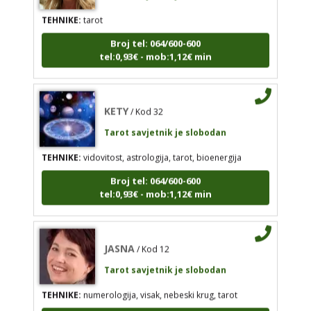
TEHNIKE:
tarot
ALISA
/ Kod 106
Tarot savjetnik je slobodan
Broj tel: 064/600-600
tel:0,93€ - mob:1,12€ min
TEHNIKE:
tarot
Broj tel: 064/600-600
tel:0,93€ - mob:1,12€ min
KETY
/ Kod 32
Tarot savjetnik je slobodan
TEHNIKE:
vidovitost, astrologija, tarot, bioenergija
KETY
/ Kod 32
Broj tel: 064/600-600
Tarot savjetnik je slobodan
tel:0,93€ - mob:1,12€ min
TEHNIKE:
vidovitost, astrologija, tarot, bioenergija
Broj tel: 064/600-600
JASNA
tel:0,93€ - mob:1,12€ min
/ Kod 12
Tarot savjetnik je slobodan
TEHNIKE:
numerologija, visak, nebeski krug, tarot
JASNA
/ Kod 12
Broj tel: 064/600-600