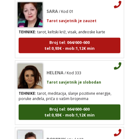
SARA
/ Kod 01
Tarot savjetnik je zauzet
HELENA
TEHNIKE:
tarot, keltski križ, visak, anđeoske karte
/ Kod 333
Tarot savjetnik je slobodan
Broj tel: 064/600-600
tel:0,93€ - mob:1,12€ min
TEHNIKE:
tarot, meditacija, slanje pozitivne
energije, poruke anđela, priča o vašim brojevima
Broj tel: 064/600-600
HELENA
/ Kod 333
tel:0,93€ - mob:1,12€ min
Tarot savjetnik je slobodan
TEHNIKE:
tarot, meditacija, slanje pozitivne energije,
poruke anđela, priča o vašim brojevima
DOMINIK
/ Kod 127
Broj tel: 064/600-600
Tarot savjetnik je zauzet
tel:0,93€ - mob:1,12€ min
TEHNIKE:
astrologija – natalna i horarna,
numerologija, anđeoske poruke, anđeosko
energetsko čišćenje savjetovanje iz oblasti zakona
privlačenja
DOMINIK
/ Kod 127