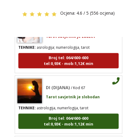
tel:0,93€ - mob:1,12€ min
Ocjena:
4.6 / 5 (556 ocjena)
KRISTINA
/ Kod 160
Tarot savjetnik je zauzet
DI (DIJANA)
/ Kod 67
TEHNIKE:
asrologija; numerologija, tarot
Tarot savjetnik je slobodan
Broj tel: 064/600-600
TEHNIKE:
astrologija, numerlogija, tarot
tel:0,93€ - mob:1,12€ min
Broj tel: 064/600-600
tel:0,93€ - mob:1,12€ min
DI (DIJANA)
/ Kod 67
Tarot savjetnik je slobodan
SARA
/ Kod 01
TEHNIKE:
astrologija, numerlogija, tarot
Tarot savjetnik je zauzet
Broj tel: 064/600-600
TEHNIKE:
tarot, keltski križ, visak, anđeoske karte
tel:0,93€ - mob:1,12€ min
Broj tel: 064/600-600
tel:0,93€ - mob:1,12€ min