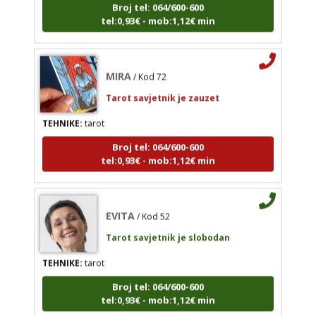
tel:0,93€ - mob:1,12€ min
Tarot savjetnik je slobodan
TEHNIKE:
numerologija, visak, nebeski krug, tarot
Broj tel: 064/600-600
MIRA
/ Kod 72
tel:0,93€ - mob:1,12€ min
Tarot savjetnik je zauzet
TEHNIKE:
tarot
Broj tel: 064/600-600
MIRA
/ Kod 72
tel:0,93€ - mob:1,12€ min
Tarot savjetnik je zauzet
TEHNIKE:
tarot
EVITA
/ Kod 52
Broj tel: 064/600-600
tel:0,93€ - mob:1,12€ min
Tarot savjetnik je slobodan
TEHNIKE:
tarot
Broj tel: 064/600-600
tel:0,93€ - mob:1,12€ min
EVITA
/ Kod 52
Tarot savjetnik je slobodan