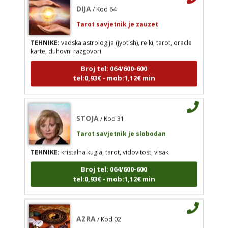
oracle karte, duhovni razgovori
Tarot savjetnik je zauzet
Broj tel: 064/600-600
tel:0,93€ - mob:1,12€ min
TEHNIKE:
vedska astrologija (jyotish), reiki, tarot, oracle
karte, duhovni razgovori
Broj tel: 064/600-600
tel:0,93€ - mob:1,12€ min
STOJA
/ Kod 31
Tarot savjetnik je slobodan
STOJA
/ Kod 31
TEHNIKE:
kristalna kugla, tarot, vidovitost, visak
Tarot savjetnik je slobodan
Broj tel: 064/600-600
tel:0,93€ - mob:1,12€ min
TEHNIKE:
kristalna kugla, tarot, vidovitost, visak
Broj tel: 064/600-600
tel:0,93€ - mob:1,12€ min
AZRA
/ Kod 02
Tarot savjetnik je slobodan
AZRA
/ Kod 02
TEHNIKE:
visak, tarot, vidovitost, ljubavna
Tarot savjetnik je slobodan
predviđanja