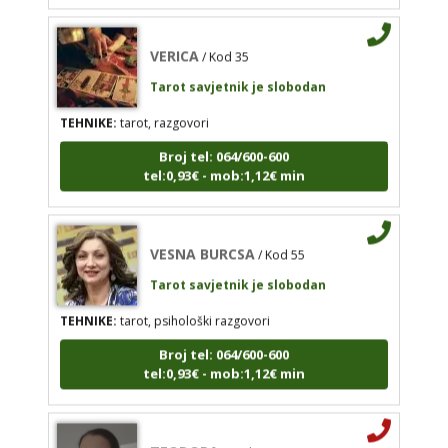
TEHNIKE:
tarot
VERICA
/ Kod 35
Broj tel: 064/600-600
Tarot savjetnik je slobodan
tel:0,93€ - mob:1,12€ min
TEHNIKE:
tarot, razgovori
Broj tel: 064/600-600
tel:0,93€ - mob:1,12€ min
VERICA
/ Kod 35
Tarot savjetnik je slobodan
VESNA BURCSA
/ Kod 55
TEHNIKE:
tarot, razgovori
Tarot savjetnik je slobodan
Broj tel: 064/600-600
tel:0,93€ - mob:1,12€ min
TEHNIKE:
tarot, psihološki razgovori
Broj tel: 064/600-600
tel:0,93€ - mob:1,12€ min
TEODORA
/ Kod 29