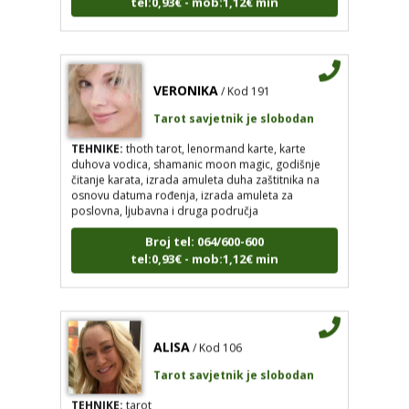
VERONIKA
/ Kod 191
Tarot savjetnik je slobodan
TEHNIKE:
thoth tarot, lenormand karte, karte
duhova vodica, shamanic moon magic, godišnje
čitanje karata, izrada amuleta duha zaštitnika na
osnovu datuma rođenja, izrada amuleta za
poslovna, ljubavna i druga područja
Broj tel: 064/600-600
tel:0,93€ - mob:1,12€ min
ALISA
/ Kod 106
Tarot savjetnik je slobodan
TEHNIKE:
tarot