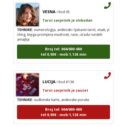
VESNA
/ Kod 05
Tarot savjetnik je slobodan
TEHNIKE:
numerologija, anđeoski i ljubavni tarot, visak, yi
ching, knjiga promjena mudrosti, rune, izrada runskih
amajlija
Broj tel: 064/600-600
tel:0,93€ - mob:1,12€ min
LUCIJA
/ Kod #136
Tarot savjetnik je zauzet
TEHNIKE:
sudbinske karte, anđeoske poruke
Broj tel: 064/600-600
tel:0,93€ - mob:1,12€ min