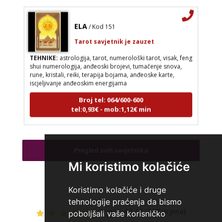
ELA
/ Kod 151
Tarot savjetnik je zauzet
TEHNIKE:
astrologija, tarot, numerološki tarot, visak, feng
shui numerologija, anđeoski brojevi, tumačenje snova,
rune, kristali, reiki, terapija bojama, anđeoske karte,
iscjeljivanje anđeoskim energijama
Broj tel: 064/600-600
tel:0,93€ - mob:1,12€ min
Pregled svih savjetnika
VESNA
/ Kod 05
Mi koristimo kolačiće
Tarot savjetnik je slobodan
TEHNIKE:
numerologija, anđeoski i ljubavni tarot, visak, yi
Koristimo kolačiće i druge
ching, knjiga promjena mudrosti, rune, izrada runskih
tehnologije praćenja da bismo
amajlija
Ocjena:
4.5 / 5 (267 ocjena)
poboljšali vaše korisničko
Broj tel: 064/600-600