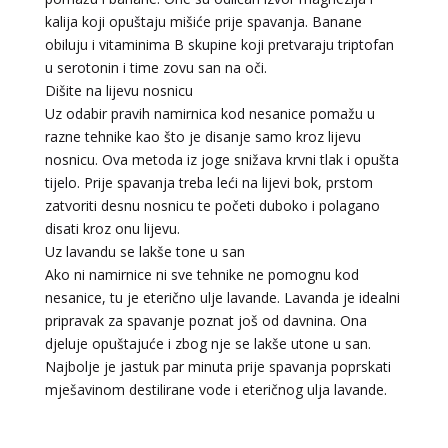
LUCIJA
/ Kod #136
kalija koji opuštaju mišiće prije spavanja. Banane
Tarot savjetnik je zauzet
obiluju i vitaminima B skupine koji pretvaraju triptofan
u serotonin i time zovu san na oči.
TEHNIKE:
sudbinske karte, anđeoske poruke
Dišite na lijevu nosnicu
Broj tel: 064/600-600
Uz odabir pravih namirnica kod nesanice pomažu u
tel:0,93€ - mob:1,12€ min
razne tehnike kao što je disanje samo kroz lijevu
nosnicu. Ova metoda iz joge snižava krvni tlak i opušta
tijelo. Prije spavanja treba leći na lijevi bok, prstom
zatvoriti desnu nosnicu te početi duboko i polagano
ELA
/ Kod 151
disati kroz onu lijevu.
Tarot savjetnik je zauzet
Uz lavandu se lakše tone u san
Ako ni namirnice ni sve tehnike ne pomognu kod
TEHNIKE:
astrologija, tarot, numerološki tarot, visak, feng
nesanice, tu je eterično ulje lavande. Lavanda je idealni
shui numerologija, anđeoski brojevi, tumačenje snova,
rune, kristali, reiki, terapija bojama, anđeoske karte,
pripravak za spavanje poznat još od davnina. Ona
iscjeljivanje anđeoskim energijama
djeluje opuštajuće i zbog nje se lakše utone u san.
Najbolje je jastuk par minuta prije spavanja poprskati
Broj tel: 064/600-600
tel:0,93€ - mob:1,12€ min
mješavinom destilirane vode i eteričnog ulja lavande.