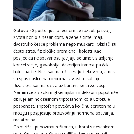
Gotovo 40 posto ljudi u jednom se razdoblju svog
života borilo s nesanicom, a žene s time imaju
dvostruko češće problema nego muškarci. Okidači su
često stres, fiziološke promjene i bolesti. Kao
posljedica neispavanosti javljaju se umor, slabljenje
koncetracije, glavobolja, dezorijentiranost pa čak i
halucinacije. Neki san na oči tjeraju lijekovima, a neki
su spas našli u namirnicima iz vlastite kuhinje.
Riža tjera san na oči, a uz banane se lakše zaspi
Namirnice s visokim glikemijskim indeksom poput riže
obiluje aminokiselinom triptofanom koja uzrokuje
pospanost. Triptofan povećava količinu serotonina u
mozgu i pospješuje proizvodnju hormona spavanja,
melatonina.
Osim riže i punozrnatih žitarica, u borbi s nesanicom
pomažu i banane. One su odličan izvor magnezija i