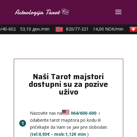
/40-602
53,10 ден./min
820/77-321
14,00 NOK/min
Naši Tarot majstori
dostupni su za pozive
uživo
Nazovite nas na
064/600-600
i
odaberite tarot majstora po kodu ili
1
pričekajte da Vam se javi prvi slobodan.
(
tel:0,93€ - mob:1,12€ min
)