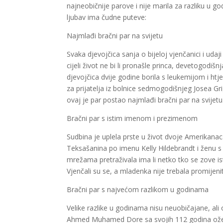
najneobičnije parove i nije marila za razliku u g
ljubav ima čudne puteve:
Najmlađi bračni par na svijetu
Svaka djevojčica sanja o bijeloj vjenčanici i udaj
cijeli život ne bi li pronašle princa, devetogodišn
djevojčica dvije godine borila s leukemijom i htj
za prijatelja iz bolnice sedmogodišnjeg Josea Grigg
ovaj je par postao najmlađi bračni par na svijetu
Bračni par s istim imenom i prezimenom
Sudbina je uplela prste u život dvoje Amerikanaca
Teksašanina po imenu Kelly Hildebrandt i ženu s
mrežama pretraživala ima li netko tko se zove ist
Vjenčali su se, a mladenka nije trebala promijeni
Bračni par s najvećom razlikom u godinama
Velike razlike u godinama nisu neuobičajane, ali
Ahmed Muhamed Dore sa svojih 112 godina oženi