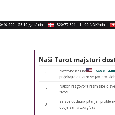
/40-602
53,10 ден./min
820/77-321
14,00 NOK/min
Naši Tarot majstori dos
Nazovite nas na
064/600-60
1
pričekajte da Vam se javi prvi slo
Nakon razgovora razmislite o sve
2
život!
Za sve dodatna pitanja i proble
3
ovdje samo zbog Vas