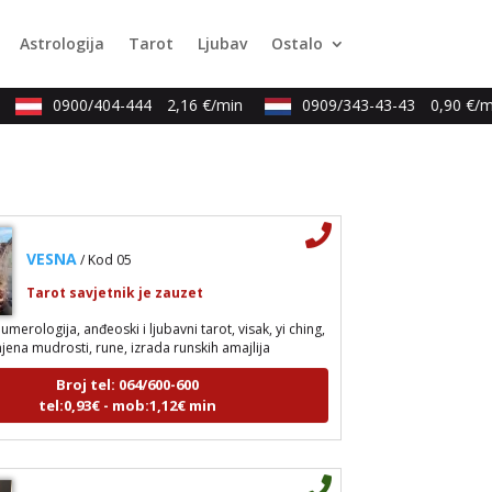
strologija, tarot, numerološki tarot, visak, feng shui
Astrologija
Tarot
Ljubav
Ostalo
a, anđeoski brojevi, tumačenje snova, rune, kristali,
pija bojama, anđeoske karte, iscjeljivanje anđeoskim
0900/404-444
2,16 €/min
0909/343-43-43
0,90 €/mi
Broj tel: 064/600-600
tel:0,93€ - mob:1,12€ min
VESNA
/ Kod 05
Tarot savjetnik je zauzet
umerologija, anđeoski i ljubavni tarot, visak, yi ching,
jena mudrosti, rune, izrada runskih amajlija
Broj tel: 064/600-600
tel:0,93€ - mob:1,12€ min