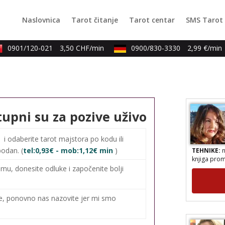
TEHNIKE:
a
Naslovnica
Tarot čitanje
Tarot centar
SMS Tarot
numerologij
reiki, tera
energijama
0901/120-021
3,50 CHF/min
0900/830-3330
2,99 €/min
tupni su za pozive uživo
0
i odaberite tarot majstora po kodu ili
TEHNIKE:
n
bodan. (
tel:0,93€ - mob:1,12€ min
)
knjiga prom
mu, donesite odluke i započenite bolji
me, ponovno nas nazovite jer mi smo