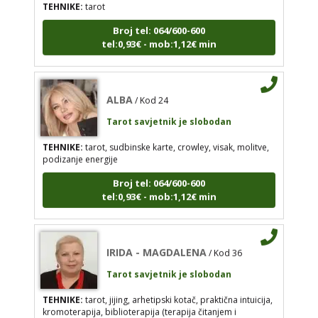
Broj tel: 064/600-600
TEHNIKE:
tarot
tel:0,93€ - mob:1,12€ min
Broj tel: 064/600-600
tel:0,93€ - mob:1,12€ min
ALBA
/ Kod 24
Tarot savjetnik je slobodan
ALBA
/ Kod 24
TEHNIKE:
tarot, sudbinske karte, crowley, visak, molitve,
podizanje energije
Tarot savjetnik je slobodan
TEHNIKE:
tarot, sudbinske karte, crowley, visak,
Broj tel: 064/600-600
molitve, podizanje energije
tel:0,93€ - mob:1,12€ min
Broj tel: 064/600-600
tel:0,93€ - mob:1,12€ min
IRIDA - MAGDALENA
/ Kod 36
Tarot savjetnik je slobodan
TEHNIKE:
tarot, jijing, arhetipski kotač, praktična intuicija,
IRIDA - MAGDALENA
/ Kod 36
kromoterapija, biblioterapija (terapija čitanjem i
Tarot savjetnik je slobodan
pisanjem), numerologija, radiestezija