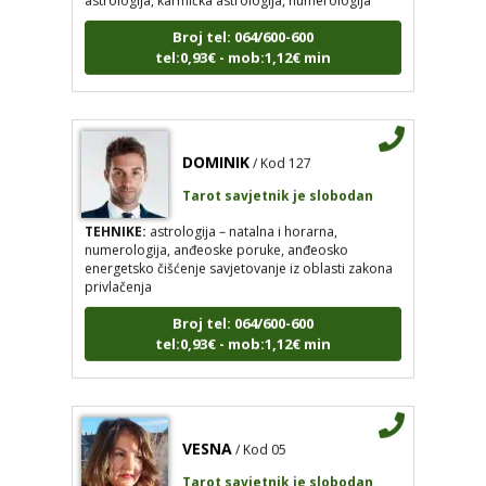
Broj tel: 064/600-600
tel:0,93€ - mob:1,12€ min
DOMINIK
/ Kod 127
Tarot savjetnik je slobodan
TEHNIKE:
astrologija – natalna i horarna,
numerologija, anđeoske poruke, anđeosko
energetsko čišćenje savjetovanje iz oblasti zakona
privlačenja
Broj tel: 064/600-600
tel:0,93€ - mob:1,12€ min
VESNA
/ Kod 05
Tarot savjetnik je slobodan