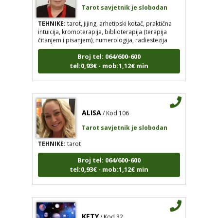
TEHNIKE:
tarot, jijing, arhetipski kotač, praktična
intuicija, kromoterapija, biblioterapija (terapija
čitanjem i pisanjem), numerologija, radiestezija
Broj tel: 064/600-600
tel:0,93€ - mob:1,12€ min
ALISA
/ Kod 106
Tarot savjetnik je slobodan
TEHNIKE:
tarot
Broj tel: 064/600-600
tel:0,93€ - mob:1,12€ min
KETY
/ Kod 32
Tarot savjetnik je slobodan