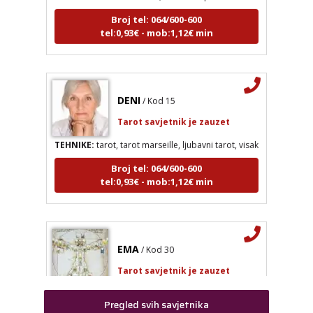
tel:0,93€ - mob:1,12€ min
DENI
/ Kod 15
LUCIJA
/ Kod #136
Tarot savjetnik je zauzet
Tarot savjetnik je zauzet
TEHNIKE:
tarot, tarot marseille, ljubavni tarot, visak
TEHNIKE:
sudbinske karte, anđeoske poruke
Broj tel: 064/600-600
Broj tel: 064/600-600
tel:0,93€ - mob:1,12€ min
tel:0,93€ - mob:1,12€ min
DENI
/ Kod 15
EMA
/ Kod 30
Tarot savjetnik je zauzet
Tarot savjetnik je zauzet
TEHNIKE:
tarot, tarot marseille, ljubavni tarot, visak
TEHNIKE:
astrologija, tarot, lenormand karte,
sudbinske karte, numerologija
Broj tel: 064/600-600
Pregled svih savjetnika
tel:0,93€ - mob:1,12€ min
Broj tel: 064/600-600