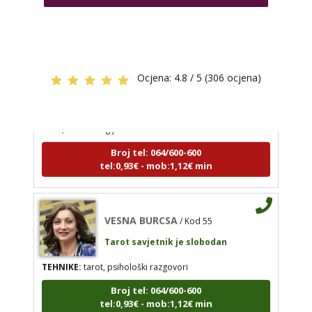
tel:0,93€ - mob:1,12€ min
EMA
/ Kod 30
Tarot savjetnik je zauzet
VESNA BURCSA
/ Kod 55
Ocjena:
4.8 / 5 (306 ocjena)
TEHNIKE:
astrologija, tarot, lenormand karte, sudbinske
Tarot savjetnik je slobodan
karte, numerologija
TEHNIKE:
tarot, psihološki razgovori
Broj tel: 064/600-600
Broj tel: 064/600-600
tel:0,93€ - mob:1,12€ min
tel:0,93€ - mob:1,12€ min
VESNA BURCSA
/ Kod 55
Tarot savjetnik je slobodan
VALENTINA ŠTEFANIĆ
/ Kod 25
Tarot savjetnik je zauzet
TEHNIKE:
tarot, psihološki razgovori
TEHNIKE:
tarot, energterapija, reiki, peat terapeut,
Broj tel: 064/600-600
ji jing, numerologija, kristaloterapija, zvukoterapija,
tel:0,93€ - mob:1,12€ min
šamanizam