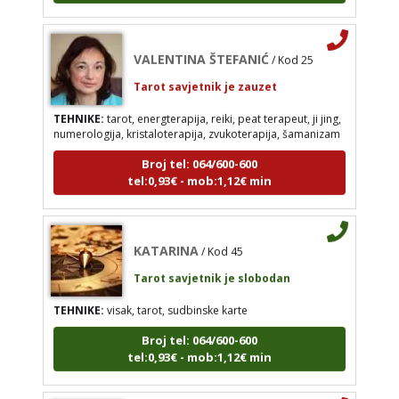
Broj tel: 064/600-600
tel:0,93€ - mob:1,12€ min
VALENTINA ŠTEFANIĆ
/ Kod 25
Tarot savjetnik je zauzet
TEHNIKE:
tarot, energterapija, reiki, peat terapeut, ji jing,
KATARINA
numerologija, kristaloterapija, zvukoterapija, šamanizam
/ Kod 45
Tarot savjetnik je slobodan
Broj tel: 064/600-600
tel:0,93€ - mob:1,12€ min
TEHNIKE:
visak, tarot, sudbinske karte
Broj tel: 064/600-600
tel:0,93€ - mob:1,12€ min
KATARINA
/ Kod 45
Tarot savjetnik je slobodan
TEHNIKE:
visak, tarot, sudbinske karte
SARA
/ Kod 01
Broj tel: 064/600-600
Tarot savjetnik je zauzet
tel:0,93€ - mob:1,12€ min
TEHNIKE:
tarot, keltski križ, visak, anđeoske karte
Broj tel: 064/600-600