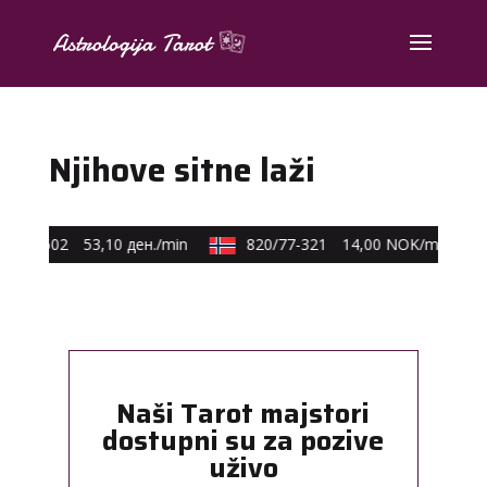
Njihove sitne laži
40-602
53,10 ден./min
820/77-321
14,00 NOK/min
Naši Tarot majstori
dostupni su za pozive
uživo