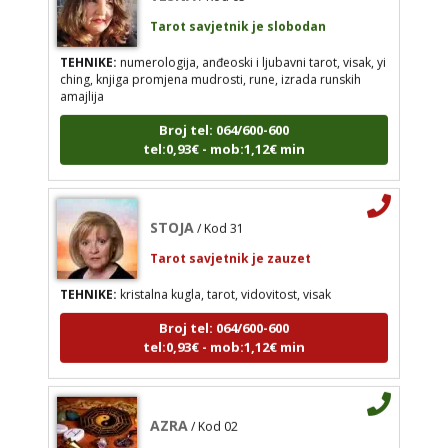
visak, yi ching, knjiga promjena mudrosti, rune,
izrada runskih amajlija
TEHNIKE:
numerologija, anđeoski i ljubavni tarot, visak, yi
ching, knjiga promjena mudrosti, rune, izrada runskih
Broj tel: 064/600-600
amajlija
tel:0,93€ - mob:1,12€ min
Broj tel: 064/600-600
tel:0,93€ - mob:1,12€ min
STOJA
/ Kod 31
STOJA
/ Kod 31
Tarot savjetnik je zauzet
Tarot savjetnik je zauzet
TEHNIKE:
kristalna kugla, tarot, vidovitost, visak
TEHNIKE:
kristalna kugla, tarot, vidovitost, visak
Broj tel: 064/600-600
tel:0,93€ - mob:1,12€ min
Broj tel: 064/600-600
tel:0,93€ - mob:1,12€ min
AZRA
/ Kod 02
AZRA
/ Kod 02
Tarot savjetnik je slobodan
Tarot savjetnik je slobodan