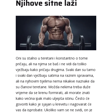
Njihove sitne laži
Oni su stalno u teretani i konstantno o tome
pričaju, ali na njima se baš i ne vidi da toliko
vježbaju kako pričaju drugima. Svaki dan su tamo
i svaki dan vježbaju satima na raznim spravama,
ali na njihovim tijelima nema nikakve naznake da
su članovi teretane. Možda nekima treba duže
LUCIJA
/ Kod #136
vrijeme da se krenu formirati, ali morate znati
Tarot savjetnik je zauzet
kako većina ipak malo uljepša istinu. Često će
govoriti kako je sjajan u krevetu i nagovarat će
TEHNIKE:
sudbinske karte, anđeoske poruke
vas da isprobate. Ukoliko vam se ne svidi, on je