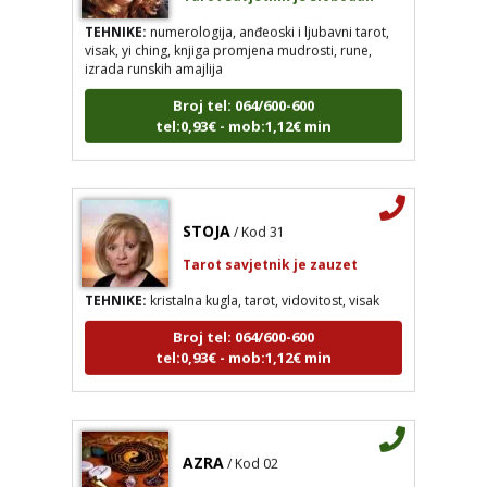
TEHNIKE:
numerologija, anđeoski i ljubavni tarot,
visak, yi ching, knjiga promjena mudrosti, rune,
izrada runskih amajlija
Broj tel: 064/600-600
tel:0,93€ - mob:1,12€ min
STOJA
/ Kod 31
Tarot savjetnik je zauzet
TEHNIKE:
kristalna kugla, tarot, vidovitost, visak
Broj tel: 064/600-600
tel:0,93€ - mob:1,12€ min
AZRA
/ Kod 02
Tarot savjetnik je slobodan