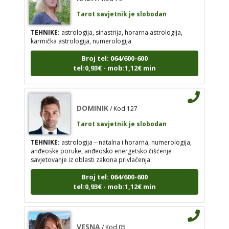
tel:0,93€ - mob:1,12€ min
TEHNIKE:
astrologija, sinastrija, horarna astrologija,
karmička astrologija, numerologija
Broj tel: 064/600-600
tel:0,93€ - mob:1,12€ min
DOMINIK
/ Kod 127
Tarot savjetnik je slobodan
TEHNIKE:
astrologija – natalna i horarna,
DOMINIK
/ Kod 127
numerologija, anđeoske poruke, anđeosko
energetsko čišćenje savjetovanje iz oblasti zakona
Tarot savjetnik je slobodan
privlačenja
TEHNIKE:
astrologija – natalna i horarna, numerologija,
Broj tel: 064/600-600
anđeoske poruke, anđeosko energetsko čišćenje
tel:0,93€ - mob:1,12€ min
savjetovanje iz oblasti zakona privlačenja
Broj tel: 064/600-600
tel:0,93€ - mob:1,12€ min
VESNA
/ Kod 05
Tarot savjetnik je slobodan
VESNA
/ Kod 05
TEHNIKE:
numerologija, anđeoski i ljubavni tarot,
Tarot savjetnik je slobodan