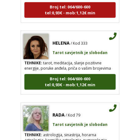
tel:0,93€ - mob:1,12€ min
HELENA
/ Kod 333
Tarot savjetnik je slobodan
TEHNIKE:
tarot, meditacija, slanje pozitivne
energije, poruke anđela, priča o vašim brojevima
Broj tel: 064/600-600
tel:0,93€ - mob:1,12€ min
RADA
/ Kod 79
Tarot savjetnik je slobodan
TEHNIKE:
astrologija, sinastrija, horarna
astrologija, karmička astrologija, numerologija