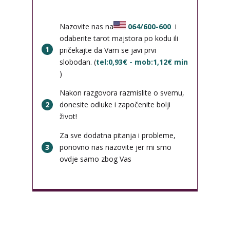
Nazovite nas na
064/600-600
i
odaberite tarot majstora po kodu ili
1
pričekajte da Vam se javi prvi
slobodan. (
tel:0,93€ - mob:1,12€ min
)
Nakon razgovora razmislite o svemu,
2
donesite odluke i započenite bolji
život!
Za sve dodatna pitanja i probleme,
3
ponovno nas nazovite jer mi smo
ovdje samo zbog Vas