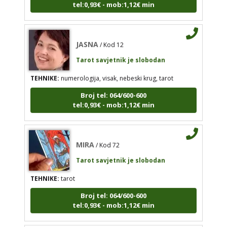
TEHNIKE:
vidovitost, astrologija, tarot, bioenergija
Broj tel: 064/600-600
JASNA
/ Kod 12
tel:0,93€ - mob:1,12€ min
Tarot savjetnik je slobodan
TEHNIKE:
numerologija, visak, nebeski krug, tarot
Broj tel: 064/600-600
JASNA
/ Kod 12
tel:0,93€ - mob:1,12€ min
Tarot savjetnik je slobodan
TEHNIKE:
numerologija, visak, nebeski krug, tarot
MIRA
/ Kod 72
Broj tel: 064/600-600
tel:0,93€ - mob:1,12€ min
Tarot savjetnik je slobodan
TEHNIKE:
tarot
Broj tel: 064/600-600
tel:0,93€ - mob:1,12€ min
MIRA
/ Kod 72
Tarot savjetnik je slobodan