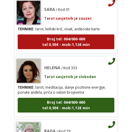
SARA
tel:0,93€ - mob:1,12€ min
/ Kod 01
Tarot savjetnik je zauzet
TEHNIKE:
tarot, keltski križ, visak, anđeoske karte
HELENA
/ Kod 333
Broj tel: 064/600-600
tel:0,93€ - mob:1,12€ min
Tarot savjetnik je slobodan
TEHNIKE:
tarot, meditacija, slanje pozitivne
energije, poruke anđela, priča o vašim brojevima
HELENA
/ Kod 333
Broj tel: 064/600-600
Tarot savjetnik je slobodan
tel:0,93€ - mob:1,12€ min
TEHNIKE:
tarot, meditacija, slanje pozitivne energije,
poruke anđela, priča o vašim brojevima
Broj tel: 064/600-600
RADA
/ Kod 79
tel:0,93€ - mob:1,12€ min
Tarot savjetnik je slobodan
TEHNIKE:
astrologija, sinastrija, horarna
astrologija, karmička astrologija, numerologija
RADA
/ Kod 79
Broj tel: 064/600-600
Tarot savjetnik je slobodan