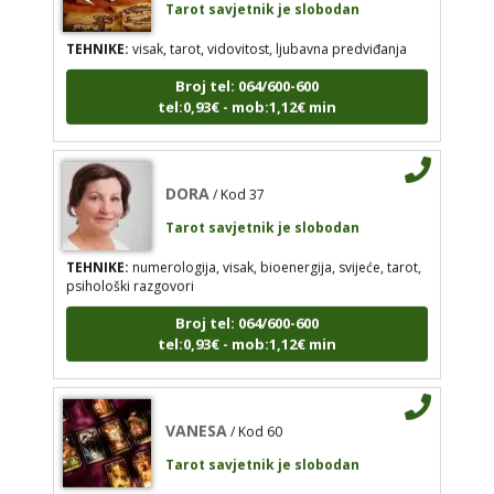
TEHNIKE:
visak, tarot, vidovitost, ljubavna
TEHNIKE:
visak, tarot, vidovitost, ljubavna predviđanja
predviđanja
Broj tel: 064/600-600
Broj tel: 064/600-600
tel:0,93€ - mob:1,12€ min
tel:0,93€ - mob:1,12€ min
DORA
/ Kod 37
DORA
/ Kod 37
Tarot savjetnik je slobodan
Tarot savjetnik je slobodan
TEHNIKE:
numerologija, visak, bioenergija, svijeće, tarot,
psihološki razgovori
TEHNIKE:
numerologija, visak, bioenergija, svijeće,
tarot, psihološki razgovori
Broj tel: 064/600-600
tel:0,93€ - mob:1,12€ min
Broj tel: 064/600-600
tel:0,93€ - mob:1,12€ min
VANESA
/ Kod 60
Tarot savjetnik je slobodan
VANESA
/ Kod 60
TEHNIKE:
tarot
Tarot savjetnik je slobodan