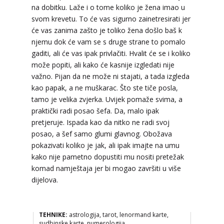
Broj tel: 064/600-600
na dobitku. Laže i o tome koliko je žena imao u
tel:0,93€ - mob:1,12€ min
svom krevetu. To će vas sigurno zainetresirati jer
će vas zanima zašto je toliko žena došlo baš k
njemu dok će vam se s druge strane to pomalo
gaditi, ali će vas ipak privlačiti. Hvalit će se i koliko
DENI
/ Kod 15
može popiti, ali kako će kasnije izgledati nije
važno. Pijan da ne može ni stajati, a tada izgleda
Tarot savjetnik je zauzet
kao papak, a ne muškarac. Što ste tiče posla,
TEHNIKE:
tarot, tarot marseille, ljubavni tarot, visak
tamo je velika zvjerka. Uvijek pomaže svima, a
Broj tel: 064/600-600
praktički radi posao šefa. Da, malo ipak
tel:0,93€ - mob:1,12€ min
pretjeruje. Ispada kao da nitko ne radi svoj
posao, a šef samo glumi glavnog. Obožava
pokazivati koliko je jak, ali ipak imajte na umu
kako nije pametno dopustiti mu nositi pretežak
EMA
komad namještaja jer bi mogao završiti u više
/ Kod 30
dijelova.
Tarot savjetnik je zauzet
TEHNIKE:
astrologija, tarot, lenormand karte,
sudbinske karte, numerologija