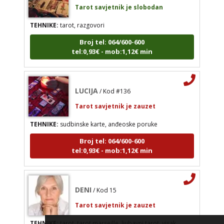
Broj tel: 064/600-600
TEHNIKE:
tarot, razgovori
tel:0,93€ - mob:1,12€ min
Broj tel: 064/600-600
tel:0,93€ - mob:1,12€ min
VERICA
/ Kod 35
LUCIJA
/ Kod #136
Tarot savjetnik je slobodan
Tarot savjetnik je zauzet
TEHNIKE:
tarot, razgovori
TEHNIKE:
sudbinske karte, anđeoske poruke
Broj tel: 064/600-600
tel:0,93€ - mob:1,12€ min
Broj tel: 064/600-600
tel:0,93€ - mob:1,12€ min
DENI
/ Kod 15
Tarot savjetnik je zauzet
TEHNIKE:
tarot, tarot marseille, ljubavni tarot, visak