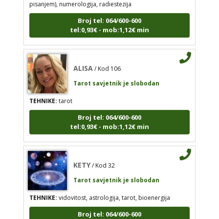
TEHNIKE:
tarot, jijing, arhetipski kotač, praktična
Broj tel: 064/600-600
intuicija, kromoterapija, biblioterapija (terapija
tel:0,93€ - mob:1,12€ min
čitanjem i pisanjem), numerologija, radiestezija
Broj tel: 064/600-600
tel:0,93€ - mob:1,12€ min
ALISA
/ Kod 106
Tarot savjetnik je slobodan
TEHNIKE:
tarot
ALISA
/ Kod 106
Broj tel: 064/600-600
Tarot savjetnik je slobodan
tel:0,93€ - mob:1,12€ min
TEHNIKE:
tarot
Broj tel: 064/600-600
KETY
tel:0,93€ - mob:1,12€ min
/ Kod 32
Tarot savjetnik je slobodan
TEHNIKE:
vidovitost, astrologija, tarot, bioenergija
KETY
/ Kod 32
Broj tel: 064/600-600
tel:0,93€ - mob:1,12€ min
Tarot savjetnik je slobodan