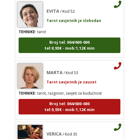
TEHNIKE:
tarot
EVITA
/ Kod 52
Broj tel: 064/600-600
Tarot savjetnik je slobodan
tel:0,93€ - mob:1,12€ min
TEHNIKE:
tarot
Broj tel: 064/600-600
tel:0,93€ - mob:1,12€ min
EVITA
/ Kod 52
Tarot savjetnik je slobodan
MARTA
/ Kod 53
TEHNIKE:
tarot
Tarot savjetnik je zauzet
Broj tel: 064/600-600
tel:0,93€ - mob:1,12€ min
TEHNIKE:
tarot, razgovor, savjeti za budućnost
Broj tel: 064/600-600
tel:0,93€ - mob:1,12€ min
MARTA
/ Kod 53
Tarot savjetnik je zauzet
VERICA
/ Kod 35
TEHNIKE:
tarot, razgovor, savjeti za budućnost
Tarot savjetnik je slobodan