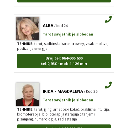
ALBA
/ Kod 24
Tarot savjetnik je slobodan
TEHNIKE:
tarot, sudbinske karte, crowley, visak, molitve,
podizanje energije
Broj tel: 064/600-600
tel:0,93€ - mob:1,12€ min
IRIDA - MAGDALENA
/ Kod 36
Tarot savjetnik je slobodan
TEHNIKE:
tarot, jijing, arhetipski kotač, praktična intuicija,
kromoterapija, biblioterapija (terapija čitanjem i
pisanjem), numerologija, radiestezija
Broj tel: 064/600-600