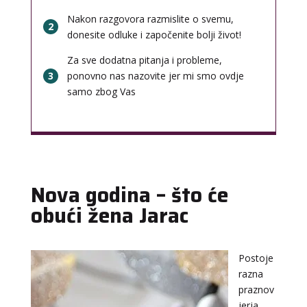
Nakon razgovora razmislite o svemu,
2
donesite odluke i započenite bolji život!
Za sve dodatna pitanja i probleme,
3
ponovno nas nazovite jer mi smo ovdje
samo zbog Vas
Nova godina – što će
obući žena Jarac
Postoje
razna
praznov
jerja