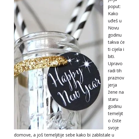
poput:
Kako
uđeš u
Novu
godinu
takva će
ti cijela i
biti.
Upravo
radi tih
praznov
jerja
žene na
staru
VESNA BURCSA
/ Kod 55
godinu
Tarot savjetnik je slobodan
temeljit
o čiste
TEHNIKE:
tarot, psihološki razgovori
svoje
Broj tel: 064/600-600
domove, a još temeljitije sebe kako bi zablistale u
tel:0,93€ - mob:1,12€ min