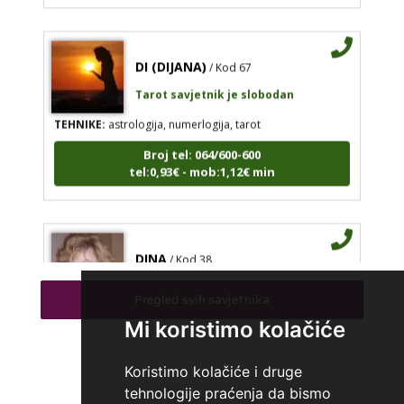
DI (DIJANA)
/ Kod 67
Tarot savjetnik je slobodan
TEHNIKE:
astrologija, numerlogija, tarot
Broj tel: 064/600-600
tel:0,93€ - mob:1,12€ min
DINA
/ Kod 38
Tarot savjetnik je slobodan
Pregled svih savjetnika
TEHNIKE:
numerologija, tarot, sudbinske karte
Mi koristimo kolačiće
Broj tel: 064/600-600
tel:0,93€ - mob:1,12€ min
Koristimo kolačiće i druge
tehnologije praćenja da bismo