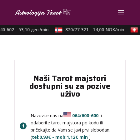
40-602
53,10 ден./min
820/77-321
14,00 NOK/min
Naši Tarot majstori
dostupni su za pozive
uživo
Nazovite nas na
064/600-600
i
odaberite tarot majstora po kodu ili
1
pričekajte da Vam se javi prvi slobodan.
(
tel:0,93€ - mob:1,12€ min
)