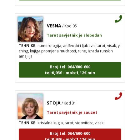
VESNA
/ Kod 05
Tarot savjetnik je slobodan
TEHNIKE:
numerologija, anđeoski i ljubavni tarot, visak, yi
ching, knjiga promjena mudrosti, rune, izrada runskih
amajlija
Broj tel: 064/600-600
tel:0,93€ - mob:1,12€ min
STOJA
/ Kod 31
Tarot savjetnik je zauzet
TEHNIKE:
kristalna kugla, tarot, vidovitost, visak
Broj tel: 064/600-600
tel:0,93€ - mob:1,12€ min