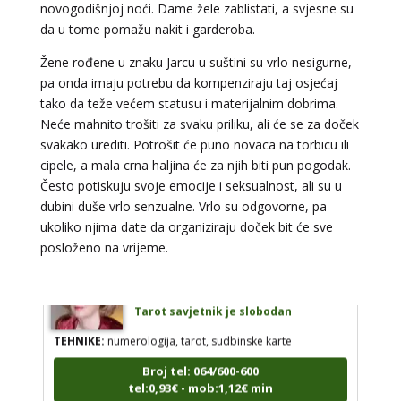
novogodišnjoj noći. Dame žele zablistati, a svjesne su
da u tome pomažu nakit i garderoba.
Žene rođene u znaku Jarcu u suštini su vrlo nesigurne,
pa onda imaju potrebu da kompenziraju taj osjećaj
DI (DIJANA)
/ Kod 67
tako da teže većem statusu i materijalnim dobrima.
Tarot savjetnik je slobodan
Neće mahnito trošiti za svaku priliku, ali će se za doček
TEHNIKE:
astrologija, numerlogija, tarot
svakako urediti. Potrošit će puno novaca na torbicu ili
cipele, a mala crna haljina će za njih biti pun pogodak.
Broj tel: 064/600-600
Često potiskuju svoje emocije i seksualnost, ali su u
tel:0,93€ - mob:1,12€ min
dubini duše vrlo senzualne. Vrlo su odgovorne, pa
ukoliko njima date da organiziraju doček bit će sve
posloženo na vrijeme.
DINA
/ Kod 38
Tarot savjetnik je slobodan
TEHNIKE:
numerologija, tarot, sudbinske karte
Broj tel: 064/600-600
tel:0,93€ - mob:1,12€ min