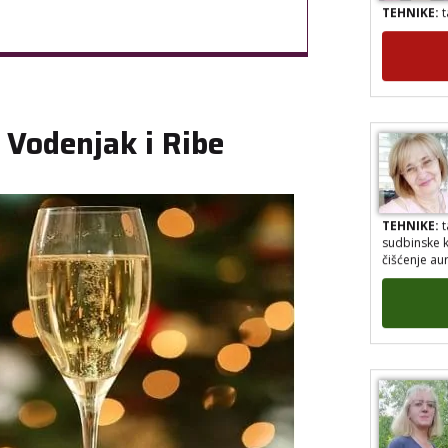
TEHNIKE:
t
 Vodenjak i Ribe
TEHNIKE:
t
sudbinske k
čišćenje au