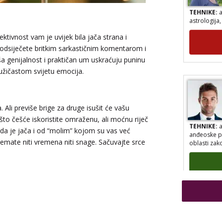
TEHNIKE:
a
astrologija
ktivnost vam je uvijek bila jača strana i
odsiječete britkim sarkastičnim komentarom i
ša genijalnost i praktičan um uskraćuju puninu
ružičastom svijetu emocija.
 Ali previše brige za druge isušit će vašu
što češće iskoristite omraženu, ali moćnu riječ
TEHNIKE:
a
anđeoske po
 da je jača i od “molim” kojom su vas već
oblasti zak
nemate niti vremena niti snage. Sačuvajte srce