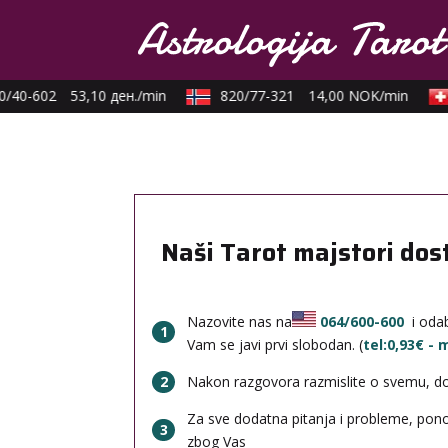
/40-602
53,10 ден./min
820/77-321
14,00 NOK/min
Naši Tarot majstori dos
Nazovite nas na
064/600-600
i odab
1
Vam se javi prvi slobodan. (
tel:0,93€ -
2
Nakon razgovora razmislite o svemu, done
Za sve dodatna pitanja i probleme, po
3
zbog Vas