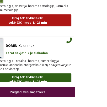
strologija, sinastrija, horarna astrologija, karmička
, numerologija
Broj tel: 064/600-600
tel:0,93€ - mob:1,12€ min
DOMINIK
/ Kod 127
Tarot savjetnik je slobodan
strologija – natalna i horarna, numerologija,
ruke, anđeosko energetsko čišćenje savjetovanje iz
ona privlačenja
Broj tel: 064/600-600
tel:0,93€ - mob:1,12€ min
Pregled svih savjetnika
VESNA
/ Kod 05