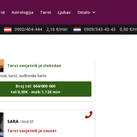
strologija, numerlogija, tarot
rot
Astrologija
Tarot
Ljubav
Ostalo
Broj tel: 064/600-600
tel:0,93€ - mob:1,12€ min
0900/404-444
2,16 €/min
0909/343-43-43
0,90 €/mi
KATARINA
/ Kod 45
Tarot savjetnik je slobodan
isak, tarot, sudbinske karte
Broj tel: 064/600-600
tel:0,93€ - mob:1,12€ min
SARA
/ Kod 01
Tarot savjetnik je zauzet