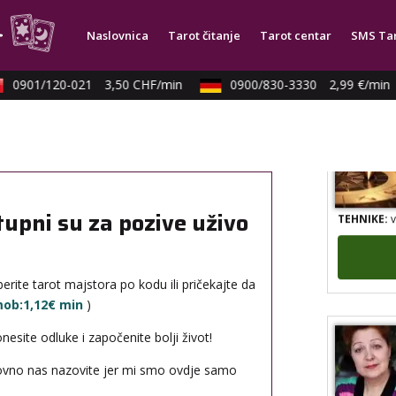
TEHNIKE:
a
Naslovnica
Tarot čitanje
Tarot centar
SMS Ta
0901/120-021
3,50 CHF/min
0900/830-3330
2,99 €/min
TEHNIKE:
v
tupni su za pozive uživo
erite tarot majstora po kodu ili pričekajte da
 mob:1,12€ min
)
site odluke i započenite bolji život!
novno nas nazovite jer mi smo ovdje samo