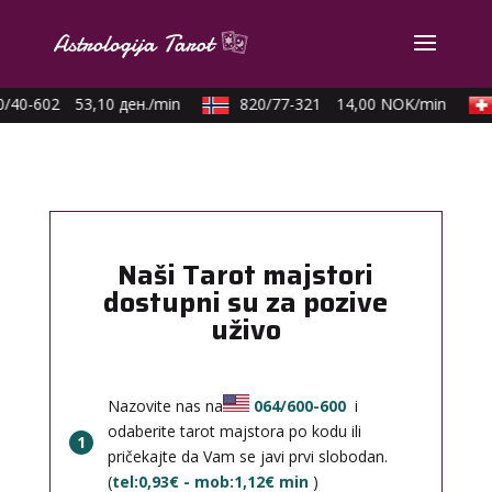
/40-602
53,10 ден./min
820/77-321
14,00 NOK/min
Naši Tarot majstori
dostupni su za pozive
uživo
Nazovite nas na
064/600-600
i
odaberite tarot majstora po kodu ili
1
pričekajte da Vam se javi prvi slobodan.
(
tel:0,93€ - mob:1,12€ min
)