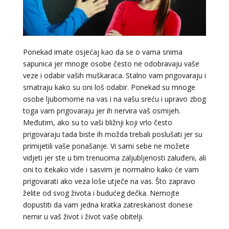
Ponekad imate osjećaj kao da se o vama snima
sapunica jer mnoge osobe često ne odobravaju vaše
veze i odabir vaših muškaraca. Stalno vam prigovaraju i
smatraju kako su oni loš odabir. Ponekad su mnoge
osobe ljubomorne na vas i na vašu sreću i upravo zbog
toga vam prigovaraju jer ih nervira vaš osmijeh.
Međutim, ako su to vaši bližnji koji vrlo često
prigovaraju tada biste ih možda trebali poslušati jer su
primijetili vaše ponašanje. Vi sami sebe ne možete
vidjeti jer ste u tim trenucima zaljubljenosti zaluđeni, ali
oni to itekako vide i sasvim je normalno kako će vam
prigovarati ako veza loše utječe na vas. Što zapravo
želite od svog života i budućeg dečka. Nemojte
dopustiti da vam jedna kratka zatreskanost donese
nemir u vaš život i život vaše obitelji.
LUCIJA
/ Kod #136