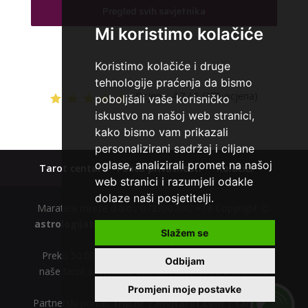
Pregled svih savjetnika
TEHNIKE:
sudbinske karte, anđeoske poruke
Mi koristimo kolačiće
Broj tel: 064/600-600
tel:0,93€ - mob:1,12€ min
Koristimo kolačiće i druge
tehnologije praćenja da bismo
Ocjena:
4.7 / 5 (375 ocjena)
poboljšali vaše korisničko
iskustvo na našoj web stranici,
EVITA
/ Kod 52
kako bismo vam prikazali
Tarot savjetnik je slobodan
personalizirani sadržaj i ciljane
TEHNIKE:
tarot
oglase, analizirali promet na našoj
Tarot centar
Polica privatnosti
Kolačići
web stranici i razumjeli odakle
Broj tel: 064/600-600
dolaze naši posjetitelji.
tel:0,93€ - mob:1,12€ min
Maratela mreže d.o.o., 072700700, +18 Copyright Ⓒ
astrologijatarot.com
| Usluge smiju koristiti osobe
Slažem se
starije od +18 godina.
Preko 50.000 zadovoljnih tarot korisnika. Nazovite
Odbijam
naše tarot savjetnike odmah i uvjerite se u kvalitetu
našeg tarot centra.
Promjeni moje postavke
Partnerski portali:
trip.hr
|
mojtarot.com
|
tarot.hr