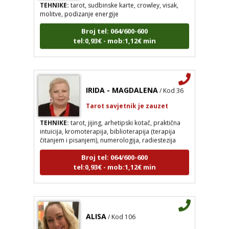
molitve, podizanje energije
Broj tel: 064/600-600
tel:0,93€ - mob:1,12€ min
IRIDA - MAGDALENA
/ Kod 36
Tarot savjetnik je zauzet
TEHNIKE:
tarot, jijing, arhetipski kotač, praktična
intuicija, kromoterapija, biblioterapija (terapija
čitanjem i pisanjem), numerologija, radiestezija
Broj tel: 064/600-600
tel:0,93€ - mob:1,12€ min
ALISA
/ Kod 106
Tarot savjetnik je slobodan