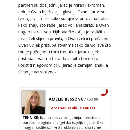
partneri su dosljedni. Jarac je miran i skroman,
dok je Ovan blještaviji i glasniji. Ovan i Jarac su
ELA
/ Kod 151
tvrdoglavi i misle kako su njihovi putovi najbolji i
Tarot savjetnik je zauzet
kako znaju što rade. Jarac voli analizirati, a Ovan
TEHNIKE:
astrologija, tarot, numerološki tarot,
nagao i strastven. Njihova filozofija je različita.
visak, feng shui numerologija, anđeoski brojevi,
Jarac želi slijediti pravila, a Ovan želi ići prečacem.
tumačenje snova, rune, kristali, reiki, terapija
Ovan uvijek pristupa stvarima tako da vidi sve što
bojama, anđeoske karte, iscjeljivanje anđeoskim
energijama
mu je poželjno u tom trenutku. Jarac uvijek
pristupa stvarima tako da se pita hoće li to
Broj tel: 064/600-600
koristiti njegovom cilju. Jarac je zemljani znak, a
tel:0,93€ - mob:1,12€ min
Ovan je vatreni znak.
AMELIE BESSONG
/ Kod 99
Tarot savjetnik je zauzet
TEHNIKE:
licencirana vidovinjakinja, licencirana
parapsihologinja, energetsko iscjeljivanje, afrička
magija, zaštite svih vrsta, uklanjanje uroka i crne
magije, vidovnjačke karte miss bessong