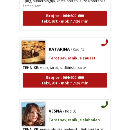
šamanizam
Broj tel: 064/600-600
tel:0,93€ - mob:1,12€ min
KATARINA
/ Kod 45
Tarot savjetnik je zauzet
TEHNIKE:
visak, tarot, sudbinske karte
Broj tel: 064/600-600
tel:0,93€ - mob:1,12€ min
VESNA
/ Kod 05
Tarot savjetnik je slobodan
TEHNIKE:
numerologija, anđeoski i ljubavni tarot,
visak, yi ching, knjiga promjena mudrosti, rune,