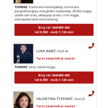
TEHNIKE:
licencirana vidovinjakinja, licencirana
parapsihologinja, energetsko iscjeljivanje, afrička magija,
zaštite svih vrsta, uklanjanje uroka i crne magije,
LUKA BABIĆ
/ Kod 44
vidovnjačke karte miss bessong
Tarot savjetnik je zauzet
Broj tel: 064/600-600
TEHNIKE:
tarot, numerologija
tel:0,93€ - mob:1,12€ min
Broj tel: 064/600-600
tel:0,93€ - mob:1,12€ min
LUKA BABIĆ
/ Kod 44
Tarot savjetnik je zauzet
TEHNIKE:
tarot, numerologija
VALENTINA ŠTEFANIĆ
/ Kod 25
Broj tel: 064/600-600
Tarot savjetnik je zauzet
tel:0,93€ - mob:1,12€ min
TEHNIKE:
tarot, energterapija, reiki, peat terapeut,
ji jing, numerologija, kristaloterapija, zvukoterapija,
šamanizam
VALENTINA ŠTEFANIĆ
/ Kod 25
Broj tel: 064/600-600
tel:0,93€ - mob:1,12€ min
Tarot savjetnik je zauzet