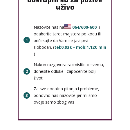
uživo
Nazovite nas na
064/600-600
i
odaberite tarot majstora po kodu ili
1
pričekajte da Vam se javi prvi
slobodan. (
tel:0,93€ - mob:1,12€ min
)
Nakon razgovora razmislite o svemu,
2
donesite odluke i započenite bolji
život!
Za sve dodatna pitanja i probleme,
3
ponovno nas nazovite jer mi smo
ovdje samo zbog Vas