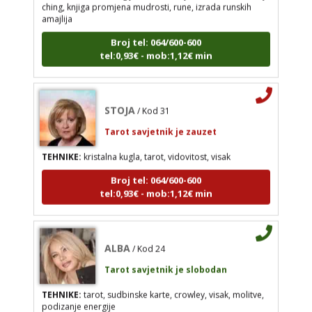
amajlija
Broj tel: 064/600-600
tel:0,93€ - mob:1,12€ min
STOJA
/ Kod 31
Tarot savjetnik je zauzet
TEHNIKE:
kristalna kugla, tarot, vidovitost, visak
STOJA
/ Kod 31
Broj tel: 064/600-600
Tarot savjetnik je zauzet
tel:0,93€ - mob:1,12€ min
TEHNIKE:
kristalna kugla, tarot, vidovitost, visak
Broj tel: 064/600-600
tel:0,93€ - mob:1,12€ min
ALBA
/ Kod 24
Tarot savjetnik je slobodan
ALBA
/ Kod 24
TEHNIKE:
tarot, sudbinske karte, crowley, visak,
molitve, podizanje energije
Tarot savjetnik je slobodan
Broj tel: 064/600-600
TEHNIKE:
tarot, sudbinske karte, crowley, visak, molitve,
tel:0,93€ - mob:1,12€ min
podizanje energije