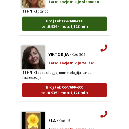
TEHNIKE:
tarot
Broj tel: 064/600-600
tel:0,93€ - mob:1,12€ min
VIKTORIJA
/ Kod 369
Tarot savjetnik je zauzet
TEHNIKE:
astrologija, numerologija, tarot,
radiestezija
Broj tel: 064/600-600
tel:0,93€ - mob:1,12€ min
VIKTORIJA
/ Kod 369
ELA
/ Kod 151
Tarot savjetnik je zauzet
Tarot savjetnik je zauzet