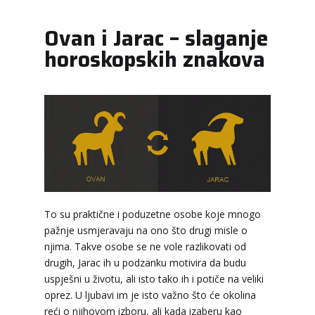
Ovan i Jarac – slaganje
horoskopskih znakova
VIKTORIJA
/ Kod 369
Tarot savjetnik je zauzet
To su praktične i poduzetne osobe koje mnogo
TEHNIKE:
astrologija, numerologija, tarot,
pažnje usmjeravaju na ono što drugi misle o
radiestezija
njima. Takve osobe se ne vole razlikovati od
drugih, Jarac ih u podzanku motivira da budu
Broj tel: 064/600-600
tel:0,93€ - mob:1,12€ min
uspješni u životu, ali isto tako ih i potiče na veliki
oprez. U ljubavi im je isto važno što će okolina
reći o njihovom izboru, ali kada izaberu kao