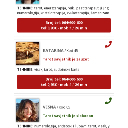
TEHNIKE:
tarot, energterapija, reiki, peat terapeut, ji jing,
numerologija, kristaloterapija, zvukoterapija, šamanizam
Broj tel: 064/600-600
KATARINA
/ Kod 45
tel:0,93€ - mob:1,12€ min
Tarot savjetnik je zauzet
TEHNIKE:
visak, tarot, sudbinske karte
KATARINA
Broj tel: 064/600-600
/ Kod 45
tel:0,93€ - mob:1,12€ min
Tarot savjetnik je zauzet
TEHNIKE:
visak, tarot, sudbinske karte
Broj tel: 064/600-600
VESNA
/ Kod 05
tel:0,93€ - mob:1,12€ min
Tarot savjetnik je slobodan
TEHNIKE:
numerologija, anđeoski i ljubavni tarot,
visak, yi ching, knjiga promjena mudrosti, rune,
VESNA
/ Kod 05
izrada runskih amajlija
Tarot savjetnik je slobodan
Broj tel: 064/600-600
TEHNIKE:
numerologija, anđeoski i ljubavni tarot, visak, yi
tel:0,93€ - mob:1,12€ min
ching, knjiga promjena mudrosti, rune, izrada runskih