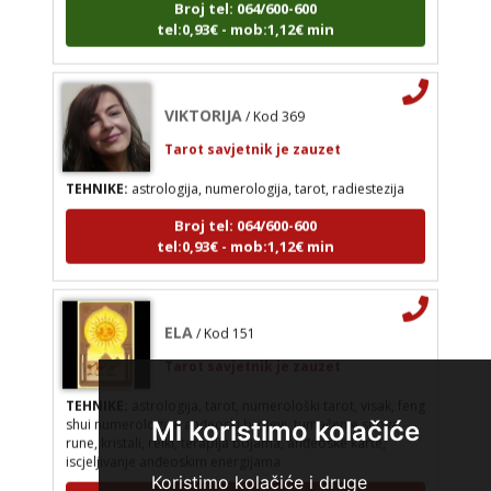
tel:0,93€ - mob:1,12€ min
VIKTORIJA
/ Kod 369
Tarot savjetnik je zauzet
TEHNIKE:
astrologija, numerologija, tarot, radiestezija
Broj tel: 064/600-600
tel:0,93€ - mob:1,12€ min
ELA
/ Kod 151
Tarot savjetnik je zauzet
TEHNIKE:
astrologija, tarot, numerološki tarot, visak, feng
shui numerologija, anđeoski brojevi, tumačenje snova,
Mi koristimo kolačiće
rune, kristali, reiki, terapija bojama, anđeoske karte,
iscjeljivanje anđeoskim energijama
Broj tel: 064/600-600
Koristimo kolačiće i druge