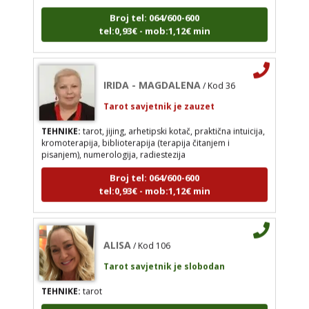
Broj tel: 064/600-600
tel:0,93€ - mob:1,12€ min
IRIDA - MAGDALENA
/ Kod 36
Tarot savjetnik je zauzet
IRIDA - MAGDALENA
/ Kod 36
TEHNIKE:
tarot, jijing, arhetipski kotač, praktična
Tarot savjetnik je zauzet
intuicija, kromoterapija, biblioterapija (terapija
čitanjem i pisanjem), numerologija, radiestezija
TEHNIKE:
tarot, jijing, arhetipski kotač, praktična intuicija,
kromoterapija, biblioterapija (terapija čitanjem i
Broj tel: 064/600-600
pisanjem), numerologija, radiestezija
tel:0,93€ - mob:1,12€ min
Broj tel: 064/600-600
tel:0,93€ - mob:1,12€ min
ALISA
/ Kod 106
ALISA
/ Kod 106
Tarot savjetnik je slobodan
Tarot savjetnik je slobodan
TEHNIKE:
tarot
TEHNIKE:
tarot
Broj tel: 064/600-600
tel:0,93€ - mob:1,12€ min
Broj tel: 064/600-600