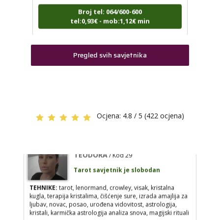
Broj tel: 064/600-600
tel:0,93€ - mob:1,12€ min
ELA
/ Kod 151
Tarot savjetnik je slobodan
Pregled svih savjetnika
TEHNIKE:
astrologija, tarot, numerološki tarot, visak, feng
TEODORA
/ Kod 29
shui numerologija, anđeoski brojevi, tumačenje snova,
rune, kristali, reiki, terapija bojama, anđeoske karte,
Tarot savjetnik je slobodan
iscjeljivanje anđeoskim energijama
TEHNIKE:
tarot, lenormand, crowley, visak,
Broj tel: 064/600-600
kristalna kugla, terapija kristalima, čišćenje sure,
tel:0,93€ - mob:1,12€ min
izrada amajlija za ljubav, novac, posao, urođena
Ocjena:
4.8 / 5 (422 ocjena)
vidovitost, astrologija, kristali, karmička astrologija
analiza snova, magijski rituali
Broj tel: 064/600-600
TEODORA
/ Kod 29
tel:0,93€ - mob:1,12€ min
Tarot savjetnik je slobodan
TEHNIKE:
tarot, lenormand, crowley, visak, kristalna
kugla, terapija kristalima, čišćenje sure, izrada amajlija za
ljubav, novac, posao, urođena vidovitost, astrologija,
ANTONELA
/ Kod 117
kristali, karmička astrologija analiza snova, magijski rituali
Tarot savjetnik je zauzet