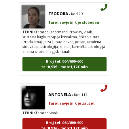
TEODORA
/ Kod 29
Tarot savjetnik je slobodan
TEHNIKE:
tarot, lenormand, crowley, visak,
kristalna kugla, terapija kristalima, čišćenje sure,
izrada amajlija za ljubav, novac, posao, urođena
vidovitost, astrologija, kristali, karmička astrologija
analiza snova, magijski rituali
Broj tel: 064/600-600
tel:0,93€ - mob:1,12€ min
ANTONELA
/ Kod 117
Tarot savjetnik je zauzet
TEHNIKE:
tarot, visak
Broj tel: 064/600-600
tel:0,93€ - mob:1,12€ min