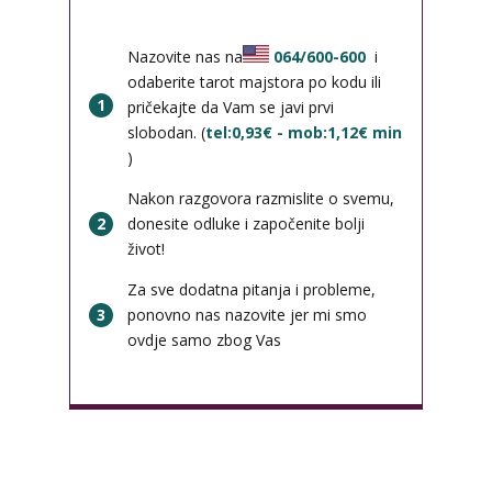
Nazovite nas na
064/600-600
i
odaberite tarot majstora po kodu ili
1
pričekajte da Vam se javi prvi
slobodan. (
tel:0,93€ - mob:1,12€ min
)
Nakon razgovora razmislite o svemu,
2
donesite odluke i započenite bolji
život!
Za sve dodatna pitanja i probleme,
3
ponovno nas nazovite jer mi smo
ovdje samo zbog Vas