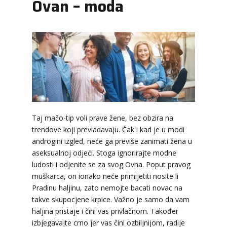
Ovan – moda
Taj mačo-tip voli prave žene, bez obzira na
trendove koji prevladavaju. Čak i kad je u modi
androgini izgled, neće ga previše zanimati žena u
aseksualnoj odjeći. Stoga ignorirajte modne
ludosti i odjenite se za svog Ovna. Poput pravog
muškarca, on ionako neće primijetiti nosite li
Pradinu haljinu, zato nemojte bacati novac na
takve skupocjene krpice. Važno je samo da vam
haljina pristaje i čini vas privlačnom. Također
izbjegavajte crno jer vas čini ozbiljnijom, radije
LUCIJA
/ Kod #136