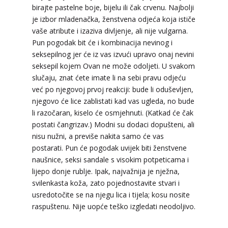
birajte pastelne boje, bijelu ili čak crvenu. Najbolji
Tarot savjetnik je zauzet
je izbor mladenačka, ženstvena odjeća koja ističe
TEHNIKE:
sudbinske karte, anđeoske poruke
vaše atribute i izaziva divljenje, ali nije vulgarna.
Pun pogodak bit će i kombinacija nevinog i
Broj tel: 064/600-600
seksepilnog jer će iz vas izvući upravo onaj nevini
tel:0,93€ - mob:1,12€ min
seksepil kojem Ovan ne može odoljeti. U svakom
slučaju, znat ćete imate li na sebi pravu odjeću
već po njegovoj prvoj reakciji: bude li oduševljen,
njegovo će lice zablistati kad vas ugleda, no bude
ELA
/ Kod 151
li razočaran, kiselo će osmjehnuti. (Katkad će čak
Tarot savjetnik je slobodan
postati čangrizav.) Modni su dodaci dopušteni, ali
nisu nužni, a previše nakita samo će vas
TEHNIKE:
astrologija, tarot, numerološki tarot,
visak, feng shui numerologija, anđeoski brojevi,
postarati. Pun će pogodak uvijek biti ženstvene
tumačenje snova, rune, kristali, reiki, terapija
naušnice, seksi sandale s visokim potpeticama i
bojama, anđeoske karte, iscjeljivanje anđeoskim
lijepo donje rublje. Ipak, najvažnija je nježna,
energijama
svilenkasta koža, zato pojednostavite stvari i
Broj tel: 064/600-600
usredotočite se na njegu lica i tijela; kosu nosite
tel:0,93€ - mob:1,12€ min
raspuštenu. Nije uopće teško izgledati neodoljivo.