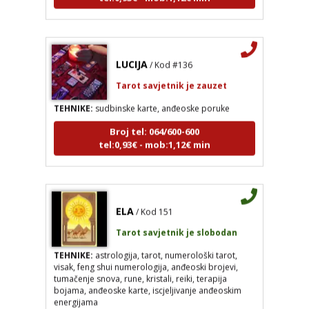
LUCIJA
/ Kod #136
Tarot savjetnik je zauzet
TEHNIKE:
sudbinske karte, anđeoske poruke
Broj tel: 064/600-600
tel:0,93€ - mob:1,12€ min
ELA
/ Kod 151
LUCIJA
/ Kod #136
Tarot savjetnik je slobodan
Tarot savjetnik je zauzet
TEHNIKE:
astrologija, tarot, numerološki tarot,
TEHNIKE:
sudbinske karte, anđeoske poruke
visak, feng shui numerologija, anđeoski brojevi,
tumačenje snova, rune, kristali, reiki, terapija
Broj tel: 064/600-600
bojama, anđeoske karte, iscjeljivanje anđeoskim
tel:0,93€ - mob:1,12€ min
energijama