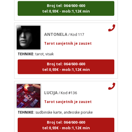
Broj tel: 064/600-600
TEHNIKE:
tarot, visak
tel:0,93€ - mob:1,12€ min
Broj tel: 064/600-600
tel:0,93€ - mob:1,12€ min
ANTONELA
/ Kod 117
Tarot savjetnik je zauzet
TEHNIKE:
tarot, visak
Broj tel: 064/600-600
tel:0,93€ - mob:1,12€ min
LUCIJA
/ Kod #136
Tarot savjetnik je zauzet
TEHNIKE:
sudbinske karte, anđeoske poruke
Broj tel: 064/600-600
tel:0,93€ - mob:1,12€ min