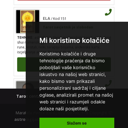
ELA
/ Kod 151
Tarot savjetnik je slobodan
TEHNIKE:
astrologija, tarot, numerološki tarot, visak, feng
Mi koristimo kolačiće
shui numerologija, anđeoski brojevi, tumačenje snova,
rune, kristali, reiki, terapija bojama, anđeoske karte,
iscjeljivanje anđeoskim energijama
Koristimo kolačiće i druge
Broj tel: 064/600-600
tehnologije praćenja da bismo
tel:0,93€ - mob:1,12€ min
poboljšali vaše korisničko
iskustvo na našoj web stranici,
kako bismo vam prikazali
TEODORA
/ Kod 29
personalizirani sadržaj i ciljane
oglase, analizirali promet na našoj
Tarot centar
Polica privatnosti
Kolačići
Tarot savjetnik je slobodan
web stranici i razumjeli odakle
TEHNIKE:
tarot, lenormand, crowley, visak, kristalna
dolaze naši posjetitelji.
kugla, terapija kristalima, čišćenje sure, izrada amajlija za
Maratela mreže d.o.o., 072700700, +18 Copyright Ⓒ
ljubav, novac, posao, urođena vidovitost, astrologija,
astrologijatarot.com
| Usluge smiju koristiti osobe
kristali, karmička astrologija analiza snova, magijski rituali
Slažem se
starije od +18 godina.