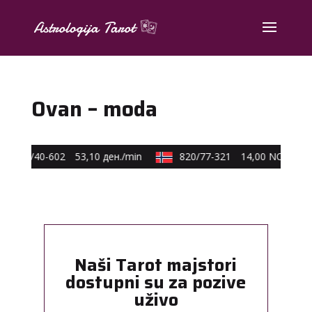
Ovan – moda
0590/40-602
53,10 ден./min
820/77-321
14,00 NOK/min
Naši Tarot majstori
dostupni su za pozive
uživo