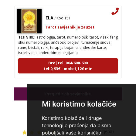
ELA
/ Kod 151
Tarot savjetnik je zauzet
TEHNIKE:
astrologija, tarot, numerološki tarot, visak, feng
shui numerologija, anđeoski brojevi, tumačenje snova,
rune, kristali, reiki, terapija bojama, anđeoske karte,
iscjeljivanje anđeoskim energijama
Broj tel: 064/600-600
tel:0,93€ - mob:1,12€ min
Pregled svih savjetnika
DOMINIK
/ Kod 127
Mi koristimo kolačiće
Tarot savjetnik je slobodan
TEHNIKE:
astrologija – natalna i horarna, numerologija,
Koristimo kolačiće i druge
anđeoske poruke, anđeosko energetsko čišćenje
tehnologije praćenja da bismo
savjetovanje iz oblasti zakona privlačenja
Ocjena:
4.7 / 5 (371 ocjena)
poboljšali vaše korisničko
Broj tel: 064/600-600