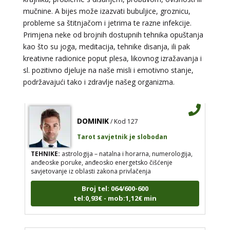
mučnine. A bijes može izazvati bubuljice, groznicu,
TEHNIKE:
astrologija, tarot, numerološki tarot, visak, feng
probleme sa štitnjačom i jetrima te razne infekcije.
shui numerologija, anđeoski brojevi, tumačenje snova,
rune, kristali, reiki, terapija bojama, anđeoske karte,
Primjena neke od brojnih dostupnih tehnika opuštanja
iscjeljivanje anđeoskim energijama
kao što su joga, meditacija, tehnike disanja, ili pak
Broj tel: 064/600-600
kreativne radionice poput plesa, likovnog izražavanja i
tel:0,93€ - mob:1,12€ min
sl. pozitivno djeluje na naše misli i emotivno stanje,
podržavajući tako i zdravlje našeg organizma.
DOMINIK
/ Kod 127
Tarot savjetnik je slobodan
TEHNIKE:
astrologija – natalna i horarna, numerologija,
anđeoske poruke, anđeosko energetsko čišćenje
savjetovanje iz oblasti zakona privlačenja
Broj tel: 064/600-600
tel:0,93€ - mob:1,12€ min