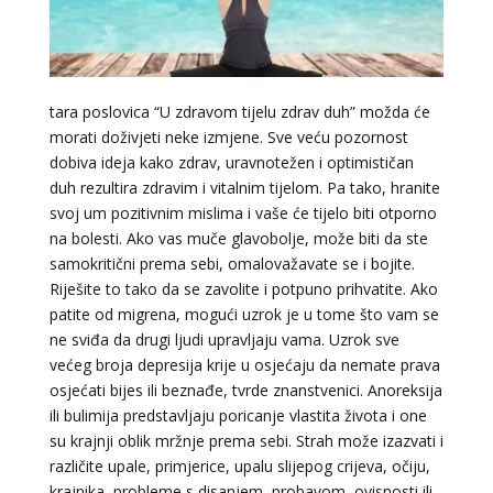
tara poslovica “U zdravom tijelu zdrav duh” možda će
morati doživjeti neke izmjene. Sve veću pozornost
dobiva ideja kako zdrav, uravnotežen i optimističan
duh rezultira zdravim i vitalnim tijelom. Pa tako, hranite
svoj um pozitivnim mislima i vaše će tijelo biti otporno
VIKTORIJA
/ Kod 369
na bolesti. Ako vas muče glavobolje, može biti da ste
Tarot savjetnik je zauzet
samokritični prema sebi, omalovažavate se i bojite.
Riješite to tako da se zavolite i potpuno prihvatite. Ako
TEHNIKE:
astrologija, numerologija, tarot, radiestezija
patite od migrena, mogući uzrok je u tome što vam se
Broj tel: 064/600-600
ne sviđa da drugi ljudi upravljaju vama. Uzrok sve
tel:0,93€ - mob:1,12€ min
većeg broja depresija krije u osjećaju da nemate prava
osjećati bijes ili beznađe, tvrde znanstvenici. Anoreksija
ili bulimija predstavljaju poricanje vlastita života i one
su krajnji oblik mržnje prema sebi. Strah može izazvati i
ELA
/ Kod 151
različite upale, primjerice, upalu slijepog crijeva, očiju,
Tarot savjetnik je zauzet
krajnika, probleme s disanjem, probavom, ovisnosti ili