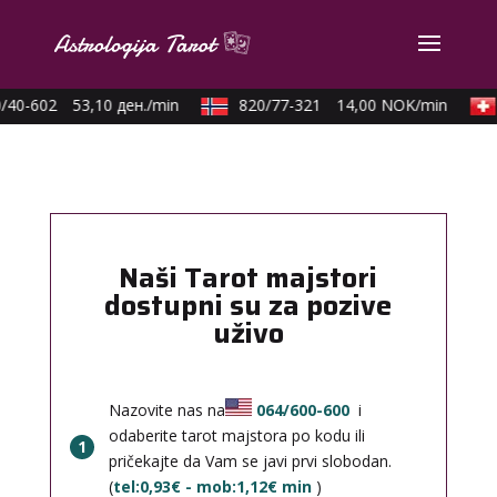
/40-602
53,10 ден./min
820/77-321
14,00 NOK/min
Naši Tarot majstori
dostupni su za pozive
uživo
Nazovite nas na
064/600-600
i
odaberite tarot majstora po kodu ili
1
pričekajte da Vam se javi prvi slobodan.
(
tel:0,93€ - mob:1,12€ min
)