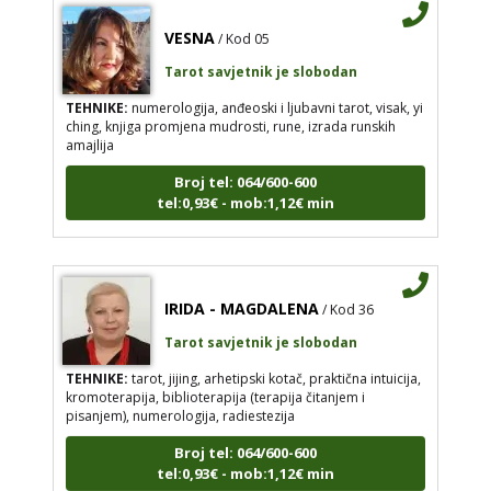
VESNA
/ Kod 05
Tarot savjetnik je slobodan
TEHNIKE:
numerologija, anđeoski i ljubavni tarot, visak, yi
ching, knjiga promjena mudrosti, rune, izrada runskih
amajlija
Broj tel: 064/600-600
tel:0,93€ - mob:1,12€ min
IRIDA - MAGDALENA
/ Kod 36
Tarot savjetnik je slobodan
TEHNIKE:
tarot, jijing, arhetipski kotač, praktična intuicija,
kromoterapija, biblioterapija (terapija čitanjem i
pisanjem), numerologija, radiestezija
Broj tel: 064/600-600
tel:0,93€ - mob:1,12€ min