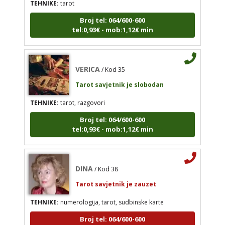
VERICA
/ Kod 35
Broj tel: 064/600-600
tel:0,93€ - mob:1,12€ min
Tarot savjetnik je slobodan
TEHNIKE:
tarot, razgovori
Broj tel: 064/600-600
VERICA
/ Kod 35
tel:0,93€ - mob:1,12€ min
Tarot savjetnik je slobodan
TEHNIKE:
tarot, razgovori
Broj tel: 064/600-600
tel:0,93€ - mob:1,12€ min
DINA
/ Kod 38
Tarot savjetnik je zauzet
TEHNIKE:
numerologija, tarot, sudbinske karte
Broj tel: 064/600-600
tel:0,93€ - mob:1,12€ min