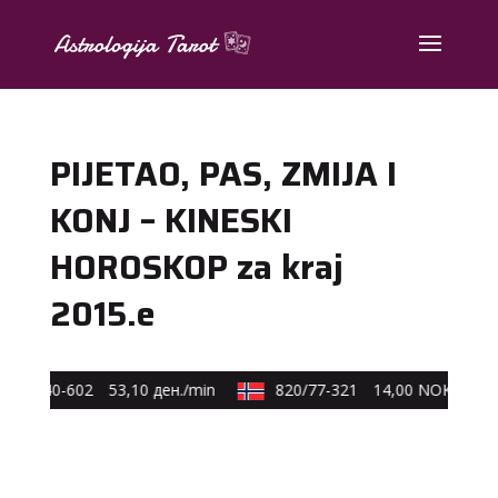
PIJETAO, PAS, ZMIJA I
KONJ – KINESKI
HOROSKOP za kraj
2015.e
590/40-602
53,10 ден./min
820/77-321
14,00 NOK/min