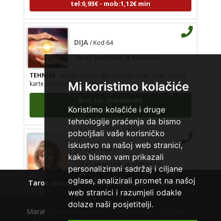
DIJA
/ Kod 64
Tarot savjetnik je slobodan
TEHNIKE:
vedska astrologija (jyotish), reiki, tarot, oracle
karte, duhovni razgovori
Mi koristimo kolačiće
Broj tel: 064/600-600
tel:0,93€ - mob:1,12€ min
Koristimo kolačiće i druge
tehnologije praćenja da bismo
poboljšali vaše korisničko
STOJA
/ Kod 31
iskustvo na našoj web stranici,
Tarot savjetnik je slobodan
kako bismo vam prikazali
personalizirani sadržaj i ciljane
TEHNIKE:
kristalna kugla, tarot, vidovitost, visak
oglase, analizirali promet na našoj
Tarot centar
Polica privatnosti
Kolačići
Broj tel: 064/600-600
web stranici i razumjeli odakle
tel:0,93€ - mob:1,12€ min
dolaze naši posjetitelji.
Maratela mreže d.o.o., 072700700, +18 Copyright Ⓒ