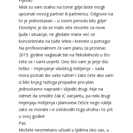
Pijetao
Misli su vam stalno na tome gdje biste mogli
upoznati novog partner ili partnericu. Odgovor na
to je jednostavan – u ovom periodu bilo gdje!
Dovoljno je da se malo više otvorite za nove
ljude i situacije, ne gledate mane već se
koncentrirate na tuđe vrline i krenete u potragu!
Na profesionalnom će vam planu za prosinac
2015. godine naglasak biti na fleksibilnosti u što
ćete se i sami uvjeriti. Ono što vam je prije išlo
teško – mijenjanje vlastitog mišljenja – sada
mora postati dio vaše rutine! I zato ćete ako vam
iz bilo kojeg razloga propadne prvi plan
jednostavno napraviti i slijediti drugi. Nije na
odmet da smislite čak iC varijantu, pa neki drugi
mijenjaju mišljenja i planovew češće nego rublje
zato se morate i vi osloboditi toga straha i to još
u ovoj godini!
Pas
Možete neometano uživati u ljidima oko vas, u