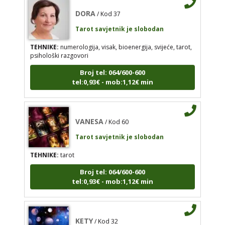
DORA
/ Kod 37
Tarot savjetnik je slobodan
VANESA
/ Kod 60
TEHNIKE:
numerologija, visak, bioenergija, svijeće, tarot,
Tarot savjetnik je slobodan
psihološki razgovori
TEHNIKE:
tarot
Broj tel: 064/600-600
tel:0,93€ - mob:1,12€ min
Broj tel: 064/600-600
tel:0,93€ - mob:1,12€ min
VANESA
/ Kod 60
Tarot savjetnik je slobodan
KETY
/ Kod 32
TEHNIKE:
tarot
Tarot savjetnik je slobodan
Broj tel: 064/600-600
TEHNIKE:
vidovitost, astrologija, tarot, bioenergija
tel:0,93€ - mob:1,12€ min
Broj tel: 064/600-600
tel:0,93€ - mob:1,12€ min
KETY
/ Kod 32