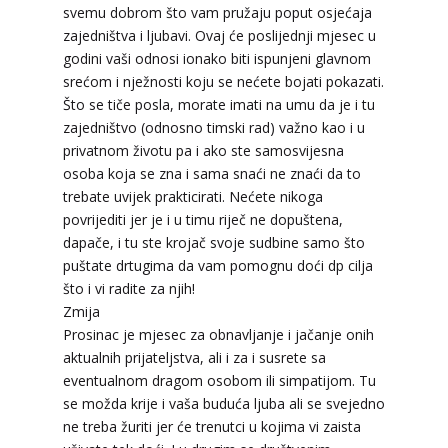
svemu dobrom što vam pružaju poput osjećaja
zajedništva i ljubavi. Ovaj će poslijednji mjesec u
godini vaši odnosi ionako biti ispunjeni glavnom
srećom i nježnosti koju se nećete bojati pokazati.
Što se tiče posla, morate imati na umu da je i tu
zajedništvo (odnosno timski rad) važno kao i u
privatnom životu pa i ako ste samosvijesna
osoba koja se zna i sama snaći ne znaći da to
trebate uvijek prakticirati. Nećete nikoga
povrijediti jer je i u timu riječ ne dopuštena,
dapače, i tu ste krojač svoje sudbine samo što
puštate drtugima da vam pomognu doći dp cilja
što i vi radite za njih!
Zmija
Prosinac je mjesec za obnavljanje i jačanje onih
aktualnih prijateljstva, ali i za i susrete sa
DINA
/ Kod 38
eventualnom dragom osobom ili simpatijom. Tu
Tarot savjetnik je zauzet
se možda krije i vaša buduća ljuba ali se svejedno
ne treba žuriti jer će trenutci u kojima vi zaista
TEHNIKE:
numerologija, tarot, sudbinske karte