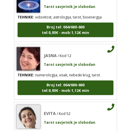
Tarot savjetnik je slobodan
JASNA
/ Kod 12
TEHNIKE:
vidovitost, astrologija, tarot, bioenergija
Tarot savjetnik je slobodan
Broj tel: 064/600-600
tel:0,93€ - mob:1,12€ min
TEHNIKE:
numerologija, visak, nebeski krug, tarot
Broj tel: 064/600-600
tel:0,93€ - mob:1,12€ min
JASNA
/ Kod 12
Tarot savjetnik je slobodan
TEHNIKE:
numerologija, visak, nebeski krug, tarot
EVITA
/ Kod 52
Broj tel: 064/600-600
Tarot savjetnik je slobodan
tel:0,93€ - mob:1,12€ min
TEHNIKE:
tarot
Broj tel: 064/600-600
tel:0,93€ - mob:1,12€ min
EVITA
/ Kod 52
Tarot savjetnik je slobodan
TEHNIKE:
tarot