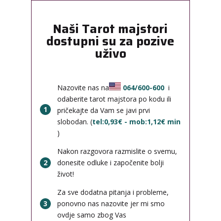
Naši Tarot majstori
dostupni su za pozive
uživo
Nazovite nas na
064/600-600
i
odaberite tarot majstora po kodu ili
1
pričekajte da Vam se javi prvi
slobodan. (
tel:0,93€ - mob:1,12€ min
)
Nakon razgovora razmislite o svemu,
2
donesite odluke i započenite bolji
život!
Za sve dodatna pitanja i probleme,
3
ponovno nas nazovite jer mi smo
ovdje samo zbog Vas