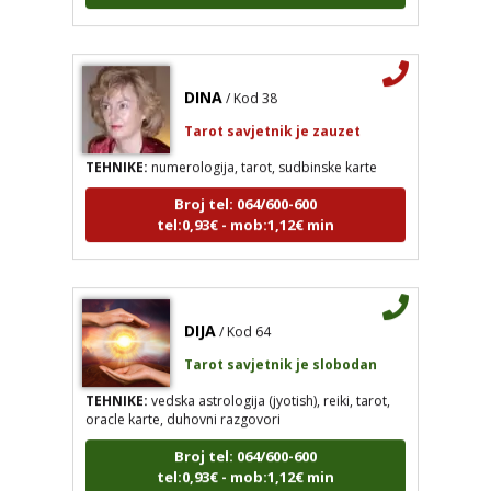
DINA
/ Kod 38
Tarot savjetnik je zauzet
TEHNIKE:
numerologija, tarot, sudbinske karte
Broj tel: 064/600-600
tel:0,93€ - mob:1,12€ min
DIJA
/ Kod 64
DINA
/ Kod 38
Tarot savjetnik je slobodan
Tarot savjetnik je zauzet
TEHNIKE:
vedska astrologija (jyotish), reiki, tarot,
TEHNIKE:
numerologija, tarot, sudbinske karte
oracle karte, duhovni razgovori
Broj tel: 064/600-600
Broj tel: 064/600-600
tel:0,93€ - mob:1,12€ min
tel:0,93€ - mob:1,12€ min