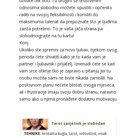
uživate tek doći. I u drugim se društvenim
Broj tel: 064/600-600
odnosima slobodno možete opustiti i opčenito
tel:0,93€ - mob:1,12€ min
raditi na svojoj fleksibilnosti i koristiti do
maksimuma talenat da prepoznate što je ljudima
zaista potrebno. To je vaša jača strana pa
slobodnoigrajte na tu kartu!
DIJA
/ Kod 64
Konj
Tarot savjetnik je slobodan
Ukoliko ste spremni za novu ljubav, tijekom ovog
perioda ćete shvatiti kako je to kada vam je
TEHNIKE:
vedska astrologija (jyotish), reiki, tarot,
partner i ljubavnik i prijatelj. Iznenadi ćete se kad
oracle karte, duhovni razgovori
vam srce otkrije tko je zapravo u pitanju jer tu
Broj tel: 064/600-600
osobu možda sami ne biste nikada zamislili. Na
tel:0,93€ - mob:1,12€ min
poslovnom planu nećete blistati ovoga mjeseca,
ali i frustracije imaju svoju dobru stranu, naravno
samo ako u njima pronađete dodatnu motivaciju.
STOJA
/ Kod 31
Tarot savjetnik je slobodan
TEHNIKE:
kristalna kugla, tarot, vidovitost, visak