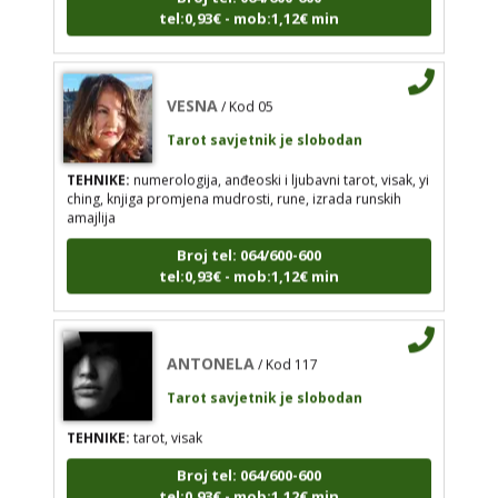
TEHNIKE:
numerologija, anđeoski i ljubavni tarot,
tel:0,93€ - mob:1,12€ min
visak, yi ching, knjiga promjena mudrosti, rune,
izrada runskih amajlija
Broj tel: 064/600-600
VESNA
/ Kod 05
tel:0,93€ - mob:1,12€ min
Tarot savjetnik je slobodan
TEHNIKE:
numerologija, anđeoski i ljubavni tarot, visak, yi
ching, knjiga promjena mudrosti, rune, izrada runskih
amajlija
ANTONELA
/ Kod 117
Broj tel: 064/600-600
Tarot savjetnik je slobodan
tel:0,93€ - mob:1,12€ min
TEHNIKE:
tarot, visak
Broj tel: 064/600-600
tel:0,93€ - mob:1,12€ min
ANTONELA
/ Kod 117
Tarot savjetnik je slobodan
TEHNIKE:
tarot, visak
Broj tel: 064/600-600
tel:0,93€ - mob:1,12€ min