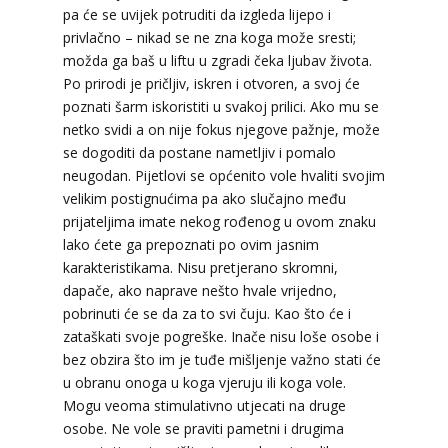
pa će se uvijek potruditi da izgleda lijepo i
privlačno – nikad se ne zna koga može sresti;
možda ga baš u liftu u zgradi čeka ljubav života.
Po prirodi je pričljiv, iskren i otvoren, a svoj će
poznati šarm iskoristiti u svakoj prilici. Ako mu se
netko svidi a on nije fokus njegove pažnje, može
se dogoditi da postane nametljiv i pomalo
LUCIJA
/ Kod #136
neugodan. Pijetlovi se općenito vole hvaliti svojim
velikim postignućima pa ako slučajno među
Tarot savjetnik je zauzet
prijateljima imate nekog rođenog u ovom znaku
TEHNIKE:
sudbinske karte, anđeoske poruke
lako ćete ga prepoznati po ovim jasnim
karakteristikama. Nisu pretjerano skromni,
Broj tel: 064/600-600
tel:0,93€ - mob:1,12€ min
dapače, ako naprave nešto hvale vrijedno,
pobrinuti će se da za to svi čuju. Kao što će i
zataškati svoje pogreške. Inače nisu loše osobe i
bez obzira što im je tuđe mišljenje važno stati će
u obranu onoga u koga vjeruju ili koga vole.
ELA
/ Kod 151
Mogu veoma stimulativno utjecati na druge
Tarot savjetnik je slobodan
osobe. Ne vole se praviti pametni i drugima
TEHNIKE:
astrologija, tarot, numerološki tarot,