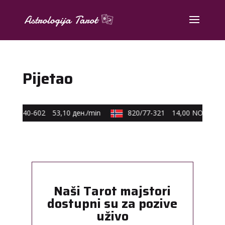
Pijetao
0590/40-602
53,10 ден./min
820/77-321
14,00 NOK/min
Naši Tarot majstori
dostupni su za pozive
uživo