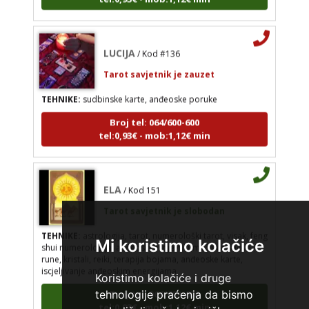
LUCIJA
/ Kod #136
Tarot savjetnik je zauzet
TEHNIKE:
sudbinske karte, anđeoske poruke
Broj tel: 064/600-600
tel:0,93€ - mob:1,12€ min
ELA
/ Kod 151
Tarot savjetnik je slobodan
TEHNIKE:
astrologija, tarot, numerološki tarot, visak, feng
shui numerologija, anđeoski brojevi, tumačenje snova,
Mi koristimo kolačiće
rune, kristali, reiki, terapija bojama, anđeoske karte,
iscjeljivanje anđeoskim energijama
Koristimo kolačiće i druge
Broj tel: 064/600-600
tehnologije praćenja da bismo
tel:0,93€ - mob:1,12€ min