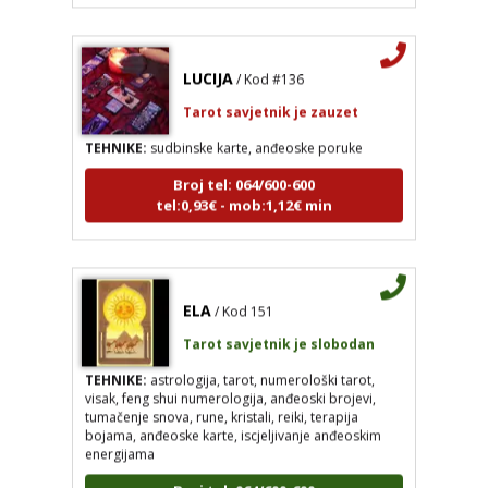
LUCIJA
/ Kod #136
Tarot savjetnik je zauzet
TEHNIKE:
sudbinske karte, anđeoske poruke
Broj tel: 064/600-600
tel:0,93€ - mob:1,12€ min
ELA
/ Kod 151
LUCIJA
/ Kod #136
Tarot savjetnik je slobodan
Tarot savjetnik je zauzet
TEHNIKE:
astrologija, tarot, numerološki tarot,
TEHNIKE:
sudbinske karte, anđeoske poruke
visak, feng shui numerologija, anđeoski brojevi,
tumačenje snova, rune, kristali, reiki, terapija
Broj tel: 064/600-600
bojama, anđeoske karte, iscjeljivanje anđeoskim
tel:0,93€ - mob:1,12€ min
energijama
Broj tel: 064/600-600