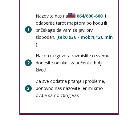
Nazovite nas na
064/600-600
i
odaberite tarot majstora po kodu ili
1
pričekajte da Vam se javi prvi
slobodan. (
tel:0,93€ - mob:1,12€ min
)
Nakon razgovora razmislite o svemu,
2
donesite odluke i započenite bolji
život!
Za sve dodatna pitanja i probleme,
3
ponovno nas nazovite jer mi smo
ovdje samo zbog Vas