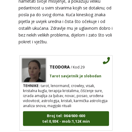
nametati svoje mišljenje, a pokazuju veliku
visak, feng shui numerologija, anđeoski brojevi,
pedantnost u svim stvarima kojih se dotaknu; od
tumačenje snova, rune, kristali, reiki, terapija
posla pa do svog doma. Kuća kineskog znaka
bojama, anđeoske karte, iscjeljivanje anđeoskim
energijama
pijetla je uvijek uredna i čista što očekuje i od
ostalih ukućana. Zdravlje mu je uglavnom dobro i
Broj tel: 064/600-600
bez nekih velikih problema, dijelom i zato što voli
tel:0,93€ - mob:1,12€ min
pokret i vježbu.
TEODORA
/ Kod 29
Tarot savjetnik je slobodan
TEHNIKE:
tarot, lenormand, crowley, visak,
kristalna kugla, terapija kristalima, čišćenje sure,
izrada amajlija za ljubav, novac, posao, urođena
vidovitost, astrologija, kristali, karmička astrologija
analiza snova, magijski rituali
Broj tel: 064/600-600
tel:0,93€ - mob:1,12€ min