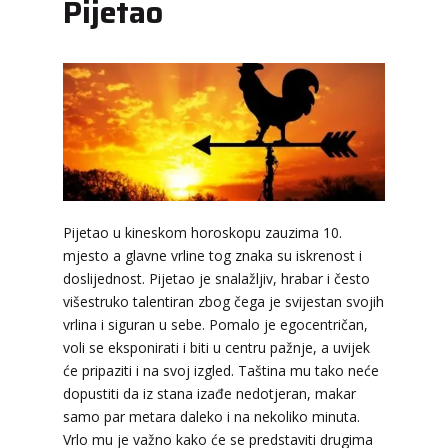
Pijetao
Pijetao u kineskom horoskopu zauzima 10.
mjesto a glavne vrline tog znaka su iskrenost i
doslijednost. Pijetao je snalažljiv, hrabar i često
višestruko talentiran zbog čega je svijestan svojih
vrlina i siguran u sebe. Pomalo je egocentričan,
voli se eksponirati i biti u centru pažnje, a uvijek
će pripaziti i na svoj izgled. Taština mu tako neće
dopustiti da iz stana izađe nedotjeran, makar
samo par metara daleko i na nekoliko minuta.
Vrlo mu je važno kako će se predstaviti drugima