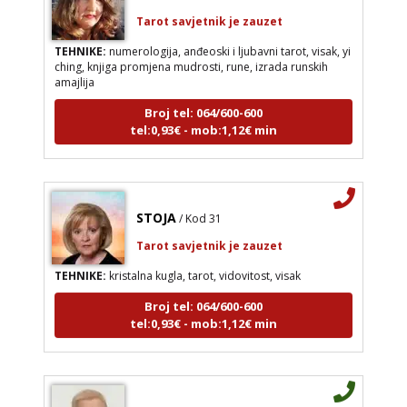
Tarot savjetnik je zauzet
TEHNIKE:
numerologija, anđeoski i ljubavni tarot, visak, yi
ching, knjiga promjena mudrosti, rune, izrada runskih
amajlija
Broj tel: 064/600-600
tel:0,93€ - mob:1,12€ min
STOJA
/ Kod 31
Tarot savjetnik je zauzet
TEHNIKE:
kristalna kugla, tarot, vidovitost, visak
Broj tel: 064/600-600
tel:0,93€ - mob:1,12€ min
IRIDA - MAGDALENA
/ Kod 36