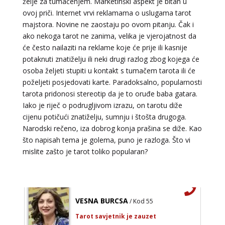
želje za tumačenjem. Marketinški aspekt je bitan u
Broj tel: 064/600-600
ovoj priči. Internet vrvi reklamama o uslugama tarot
tel:0,93€ - mob:1,12€ min
majstora. Novine ne zaostaju po ovom pitanju. Čak i
ako nekoga tarot ne zanima, velika je vjerojatnost da
će često nailaziti na reklame koje će prije ili kasnije
potaknuti znatiželju ili neki drugi razlog zbog kojega će
ELA
/ Kod 151
osoba željeti stupiti u kontakt s tumačem tarota ili će
Tarot savjetnik je zauzet
poželjeti posjedovati karte. Paradoksalno, popularnosti
tarota pridonosi stereotip da je to oruđe baba gatara.
TEHNIKE:
astrologija, tarot, numerološki tarot, visak, feng
shui numerologija, anđeoski brojevi, tumačenje snova,
Iako je riječ o podrugljivom izrazu, on tarotu diže
rune, kristali, reiki, terapija bojama, anđeoske karte,
cijenu potičući znatiželju, sumnju i štošta drugoga.
iscjeljivanje anđeoskim energijama
Narodski rečeno, iza dobrog konja prašina se diže. Kao
Broj tel: 064/600-600
što napisah tema je golema, puno je razloga. Što vi
tel:0,93€ - mob:1,12€ min
mislite zašto je tarot toliko popularan?
VESNA BURCSA
/ Kod 55
Tarot savjetnik je zauzet