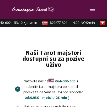
40-602
53,10 ден./min
820/77-321
14,00 NOK/min
Naši Tarot majstori
dostupni su za pozive
uživo
Nazovite nas na
064/600-600
i
odaberite tarot majstora po kodu ili
1
pričekajte da Vam se javi prvi slobodan.
(
tel:0,93€ - mob:1,12€ min
)
Nakon razgovora razmislite o svemu,