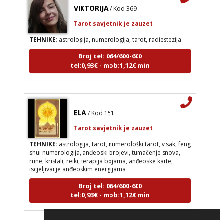
VIKTORIJA
/ Kod 369
Tarot savjetnik je zauzet
TEHNIKE:
astrologija, numerologija, tarot, radiestezija
Broj tel: 064/600-600
tel:0,93€ - mob:1,12€ min
ELA
/ Kod 151
Tarot savjetnik je zauzet
TEHNIKE:
astrologija, tarot, numerološki tarot, visak, feng
shui numerologija, anđeoski brojevi, tumačenje snova,
rune, kristali, reiki, terapija bojama, anđeoske karte,
iscjeljivanje anđeoskim energijama
Broj tel: 064/600-600
tel:0,93€ - mob:1,12€ min