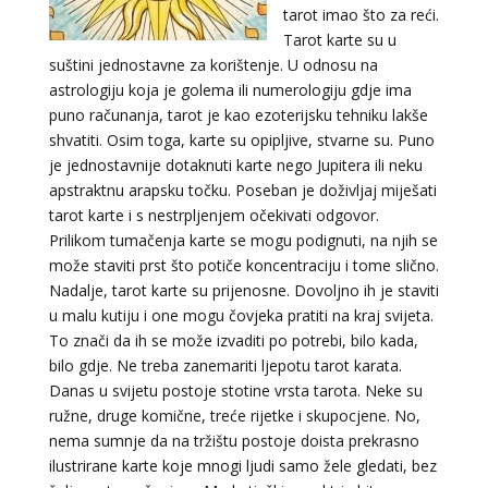
tarot imao što za reći.
Tarot karte su u
suštini jednostavne za korištenje. U odnosu na
astrologiju koja je golema ili numerologiju gdje ima
puno računanja, tarot je kao ezoterijsku tehniku lakše
shvatiti. Osim toga, karte su opipljive, stvarne su. Puno
je jednostavnije dotaknuti karte nego Jupitera ili neku
apstraktnu arapsku točku. Poseban je doživljaj miješati
tarot karte i s nestrpljenjem očekivati odgovor.
Prilikom tumačenja karte se mogu podignuti, na njih se
može staviti prst što potiče koncentraciju i tome slično.
Nadalje, tarot karte su prijenosne. Dovoljno ih je staviti
u malu kutiju i one mogu čovjeka pratiti na kraj svijeta.
To znači da ih se može izvaditi po potrebi, bilo kada,
bilo gdje. Ne treba zanemariti ljepotu tarot karata.
Danas u svijetu postoje stotine vrsta tarota. Neke su
VIKTORIJA
/ Kod 369
ružne, druge komične, treće rijetke i skupocjene. No,
Tarot savjetnik je zauzet
nema sumnje da na tržištu postoje doista prekrasno
TEHNIKE:
astrologija, numerologija, tarot, radiestezija
ilustrirane karte koje mnogi ljudi samo žele gledati, bez