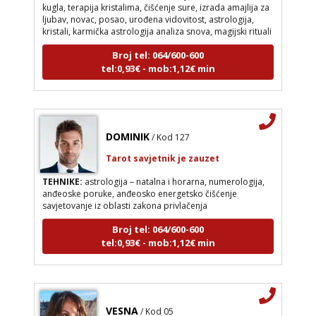
kugla, terapija kristalima, čišćenje sure, izrada amajlija za
ljubav, novac, posao, urođena vidovitost, astrologija,
kristali, karmička astrologija analiza snova, magijski rituali
Broj tel: 064/600-600
tel:0,93€ - mob:1,12€ min
DOMINIK
/ Kod 127
Tarot savjetnik je zauzet
TEHNIKE:
astrologija – natalna i horarna, numerologija,
anđeoske poruke, anđeosko energetsko čišćenje
savjetovanje iz oblasti zakona privlačenja
Broj tel: 064/600-600
tel:0,93€ - mob:1,12€ min
VESNA
/ Kod 05