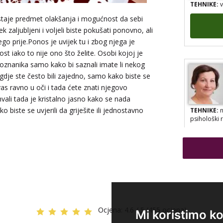
staje predmet olakšanja i mogućnost da sebi
 zaljubljeni i voljeli biste pokušati ponovno, ali
o prije.Ponos je uvijek tu i zbog njega je
st iako to nije ono što želite. Osobi kojoj je
poznanika samo kako bi saznali imate li nekog
a gdje ste često bili zajedno, samo kako biste se
vas ravno u oči i tada ćete znati njegovo
hvali tada je kristalno jasno kako se nada
TEHNIKE:
n
biste se uvjerili da griješite ili jednostavno
psihološki 
Ocjena:
4.6 / 5 (455 ocjena)
Mi koristimo ko
TEHNIKE:
t