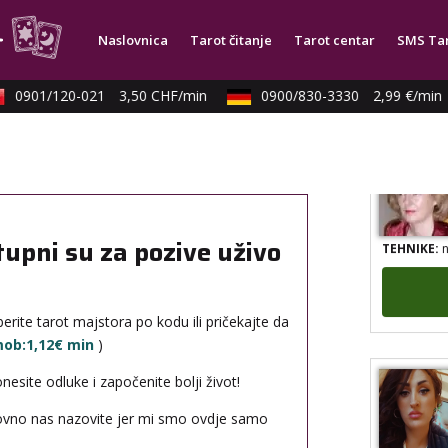
TEHNIKE:
t
Naslovnica
Tarot čitanje
Tarot centar
SMS Ta
0901/120-021
3,50 CHF/min
0900/830-3330
2,99 €/min
TEHNIKE:
n
tupni su za pozive uživo
erite tarot majstora po kodu ili pričekajte da
 mob:1,12€ min
)
site odluke i započenite bolji život!
novno nas nazovite jer mi smo ovdje samo