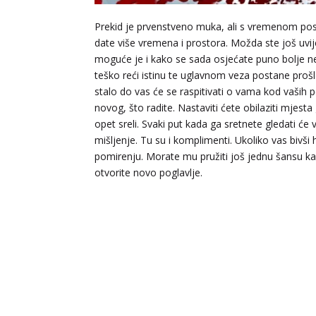
Prekid je prvenstveno muka, ali s vremenom po
date više vremena i prostora. Možda ste još uvijek
moguće je i kako se sada osjećate puno bolje neg
teško reći istinu te uglavnom veza postane prošlo
stalo do vas će se raspitivati o vama kod vaših 
novog, što radite. Nastaviti ćete obilaziti mjest
opet sreli. Svaki put kada ga sretnete gledati će 
mišljenje. Tu su i komplimenti. Ukoliko vas bivši 
pomirenju. Morate mu pružiti još jednu šansu kako 
otvorite novo poglavlje.