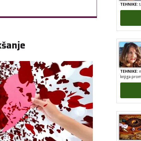
TEHNIKE:
t
kšanje
TEHNIKE:
n
knjiga prom
TEHNIKE:
v