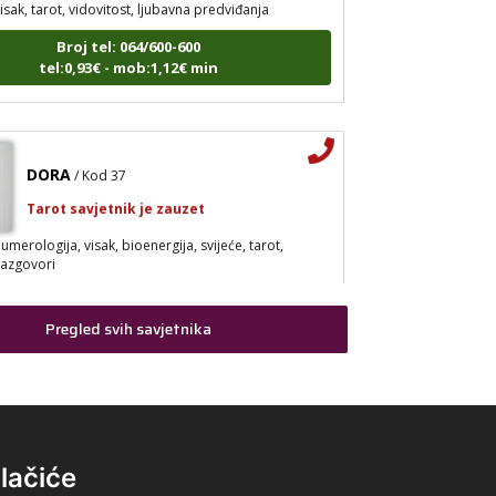
Broj tel: 064/600-600
tel:0,93€ - mob:1,12€ min
DORA
/ Kod 37
Tarot savjetnik je zauzet
umerologija, visak, bioenergija, svijeće, tarot,
razgovori
Broj tel: 064/600-600
tel:0,93€ - mob:1,12€ min
Pregled svih savjetnika
VANESA
/ Kod 60
Tarot savjetnik je slobodan
lačiće
arot