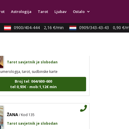
arot, psihološki razgovori
rot
Astrologija
Tarot
Ljubav
Ostalo
Broj tel: 064/600-600
tel:0,93€ - mob:1,12€ min
0900/404-444
2,16 €/min
0909/343-43-43
0,90 €/mi
DINA
/ Kod 38
Tarot savjetnik je slobodan
umerologija, tarot, sudbinske karte
Broj tel: 064/600-600
tel:0,93€ - mob:1,12€ min
ŽANA
/ Kod 135
Tarot savjetnik je slobodan