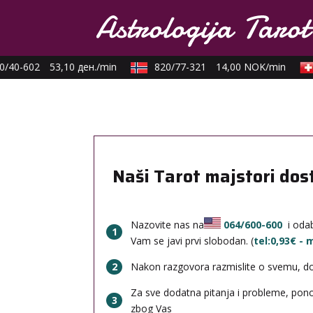
/40-602
53,10 ден./min
820/77-321
14,00 NOK/min
Naši Tarot majstori dos
Nazovite nas na
064/600-600
i odab
1
Vam se javi prvi slobodan. (
tel:0,93€ -
2
Nakon razgovora razmislite o svemu, done
Za sve dodatna pitanja i probleme, po
3
zbog Vas