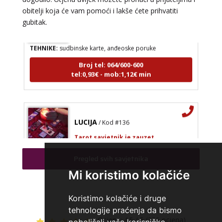
obitelji koja će vam pomoći i lakše ćete prihvatiti
LUCIJA
/ Kod #136
gubitak.
Tarot savjetnik je zauzet
TEHNIKE:
sudbinske karte, anđeoske poruke
Broj tel: 064/600-600
tel:0,93€ - mob:1,12€ min
LUCIJA
/ Kod #136
Tarot savjetnik je zauzet
TEHNIKE:
sudbinske karte, anđeoske poruke
Pregled svih savjetnika
Broj tel: 064/600-600
Mi koristimo kolačiće
tel:0,93€ - mob:1,12€ min
Koristimo kolačiće i druge
tehnologije praćenja da bismo
Ocjena:
4.5 / 5 (326 ocjena)