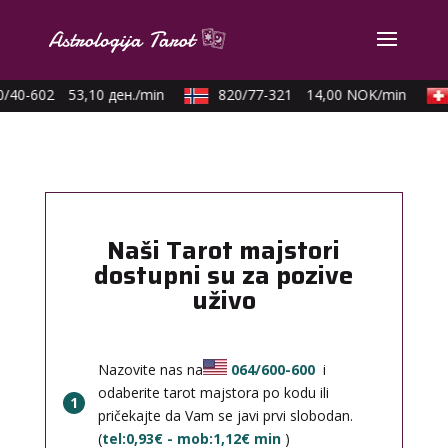
0/40-602
53,10 ден./min
820/77-321
14,00 NOK/min
Naši Tarot majstori
dostupni su za pozive
uživo
Nazovite nas na
064/600-600
i
odaberite tarot majstora po kodu ili
1
pričekajte da Vam se javi prvi slobodan.
(
tel:0,93€ - mob:1,12€ min
)