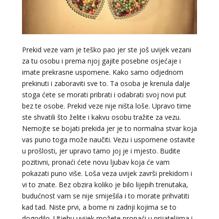
Prekid veze vam je teško pao jer ste još uvijek vezani
za tu osobu i prema njoj gajite posebne osjećaje i
imate prekrasne uspomene. Kako samo odjednom
prekinuti i zaboraviti sve to. Ta osoba je krenula dalje
stoga ćete se morati pribrati i odabrati svoj novi put
bez te osobe. Prekid veze nije ništa loše. Upravo time
ste shvatili što želite i kakvu osobu tražite za vezu.
Nemojte se bojati prekida jer je to normalna stvar koja
vas puno toga može naučiti. Vezu i uspomene ostavite
u prošlosti, jer upravo tamo joj je i mjesto. Budite
pozitivni, pronaći ćete novu ljubav koja će vam
pokazati puno više. Loša veza uvijek završi prekidom i
vi to znate. Bez obzira koliko je bilo lijepih trenutaka,
budućnost vam se nije smiješila i to morate prihvatiti
kad tad. Niste prvi, a bome ni zadnji kojima se to
dogodilo. Utjehu uvijek možete pronaći u prijateljima i