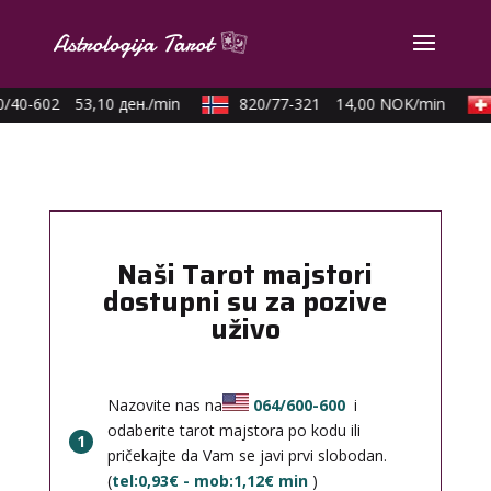
/40-602
53,10 ден./min
820/77-321
14,00 NOK/min
Naši Tarot majstori
dostupni su za pozive
uživo
Nazovite nas na
064/600-600
i
odaberite tarot majstora po kodu ili
1
pričekajte da Vam se javi prvi slobodan.
(
tel:0,93€ - mob:1,12€ min
)