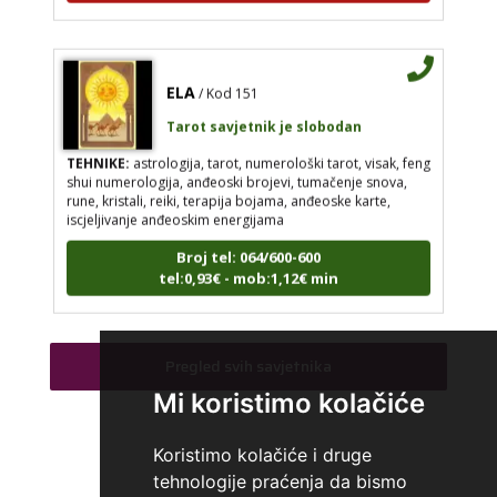
ELA
/ Kod 151
Tarot savjetnik je slobodan
TEHNIKE:
astrologija, tarot, numerološki tarot, visak, feng
shui numerologija, anđeoski brojevi, tumačenje snova,
rune, kristali, reiki, terapija bojama, anđeoske karte,
iscjeljivanje anđeoskim energijama
Broj tel: 064/600-600
tel:0,93€ - mob:1,12€ min
Pregled svih savjetnika
VESNA
/ Kod 05
Mi koristimo kolačiće
Tarot savjetnik je slobodan
TEHNIKE:
numerologija, anđeoski i ljubavni tarot, visak, yi
Koristimo kolačiće i druge
ching, knjiga promjena mudrosti, rune, izrada runskih
tehnologije praćenja da bismo
amajlija