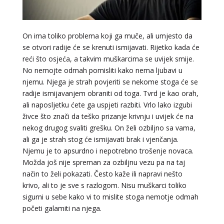
LUCIJA
/ Kod #136
Tarot savjetnik je zauzet
On ima toliko problema koji ga muče, ali umjesto da
se otvori radije će se krenuti ismijavati. Rijetko kada će
TEHNIKE:
sudbinske karte, anđeoske poruke
reći što osjeća, a takvim muškarcima se uvijek smije.
Broj tel: 064/600-600
No nemojte odmah pomisliti kako nema ljubavi u
tel:0,93€ - mob:1,12€ min
njemu. Njega je strah povjeriti se nekome stoga će se
radije ismijavanjem obraniti od toga. Tvrd je kao orah,
ali naposljetku ćete ga uspjeti razbiti. Vrlo lako izgubi
živce što znači da teško prizanje krivnju i uvijek će na
ELA
/ Kod 151
nekog drugog svaliti grešku. On želi ozbiljno sa vama,
ali ga je strah stog će ismijavati brak i vjenčanja.
Tarot savjetnik je slobodan
Njemu je to apsurdno i nepotrebno trošenje novaca.
TEHNIKE:
astrologija, tarot, numerološki tarot, visak, feng
Možda još nije spreman za ozbiljnu vezu pa na taj
shui numerologija, anđeoski brojevi, tumačenje snova,
način to želi pokazati. Često kaže ili napravi nešto
rune, kristali, reiki, terapija bojama, anđeoske karte,
iscjeljivanje anđeoskim energijama
krivo, ali to je sve s razlogom. Nisu muškarci toliko
sigurni u sebe kako vi to mislite stoga nemotje odmah
Broj tel: 064/600-600
početi galamiti na njega.
tel:0,93€ - mob:1,12€ min