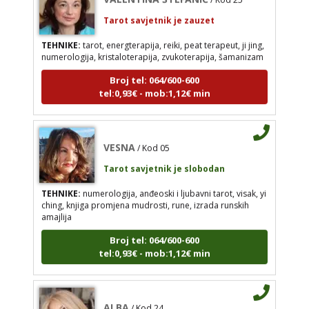
tel:0,93€ - mob:1,12€ min
Tarot savjetnik je zauzet
TEHNIKE:
tarot, energterapija, reiki, peat terapeut, ji jing,
numerologija, kristaloterapija, zvukoterapija, šamanizam
Broj tel: 064/600-600
VESNA
/ Kod 05
tel:0,93€ - mob:1,12€ min
Tarot savjetnik je slobodan
TEHNIKE:
numerologija, anđeoski i ljubavni tarot,
visak, yi ching, knjiga promjena mudrosti, rune,
VESNA
izrada runskih amajlija
/ Kod 05
Tarot savjetnik je slobodan
Broj tel: 064/600-600
tel:0,93€ - mob:1,12€ min
TEHNIKE:
numerologija, anđeoski i ljubavni tarot, visak, yi
ching, knjiga promjena mudrosti, rune, izrada runskih
amajlija
Broj tel: 064/600-600
ALBA
/ Kod 24
tel:0,93€ - mob:1,12€ min
Tarot savjetnik je slobodan
TEHNIKE:
tarot, sudbinske karte, crowley, visak,
molitve, podizanje energije
ALBA
/ Kod 24