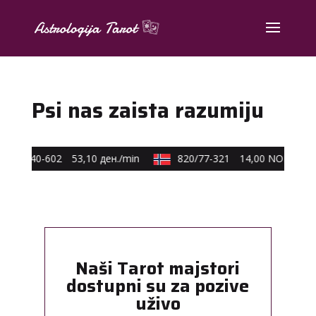
Psi nas zaista razumiju
0590/40-602
53,10 ден./min
820/77-321
14,00 NOK/min
Naši Tarot majstori
dostupni su za pozive
uživo