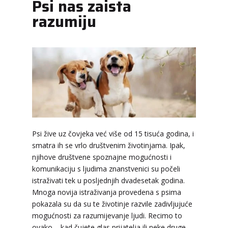
Psi nas zaista
razumiju
Psi žive uz čovjeka već više od 15 tisuća godina, i
smatra ih se vrlo društvenim životinjama. Ipak,
njihove društvene spoznajne mogućnosti i
komunikaciju s ljudima znanstvenici su počeli
istraživati tek u posljednjih dvadesetak godina.
Mnoga novija istraživanja provedena s psima
pokazala su da su te životinje razvile zadivljujuće
mogućnosti za razumijevanje ljudi. Recimo to
ovako – kad čujete glas prijatelja ili neke druge