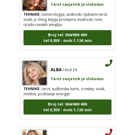
Tarot savjetnik je slobodan
TEHNIKE:
numerologija, anđeoski i ljubavni tarot,
visak, yi ching, knjiga promjena mudrosti, rune,
izrada runskih amajlija
Broj tel: 064/600-600
tel:0,93€ - mob:1,12€ min
ALBA
/ Kod 24
Tarot savjetnik je slobodan
TEHNIKE:
tarot, sudbinske karte, crowley, visak,
molitve, podizanje energije
Broj tel: 064/600-600
tel:0,93€ - mob:1,12€ min
ALISA
/ Kod 106