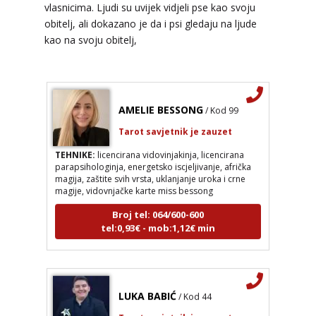
vlasnicima. Ljudi su uvijek vidjeli pse kao svoju
Broj tel: 064/600-600
obitelj, ali dokazano je da i psi gledaju na ljude
tel:0,93€ - mob:1,12€ min
kao na svoju obitelj,
AMELIE BESSONG
/ Kod 99
Tarot savjetnik je zauzet
TEHNIKE:
licencirana vidovinjakinja, licencirana
parapsihologinja, energetsko iscjeljivanje, afrička
magija, zaštite svih vrsta, uklanjanje uroka i crne
magije, vidovnjačke karte miss bessong
Broj tel: 064/600-600
tel:0,93€ - mob:1,12€ min
LUKA BABIĆ
/ Kod 44
Tarot savjetnik je zauzet