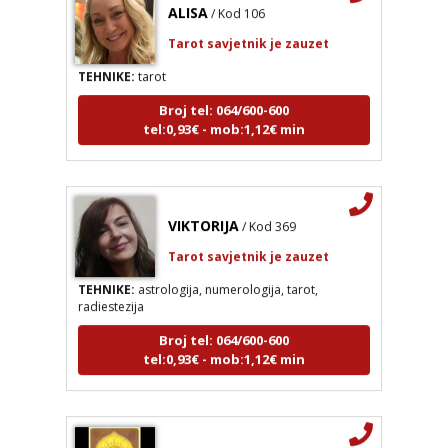
Tarot savjetnik je zauzet
TEHNIKE:
tarot
Broj tel: 064/600-600
tel:0,93€ - mob:1,12€ min
VIKTORIJA
/ Kod 369
Tarot savjetnik je zauzet
TEHNIKE:
astrologija, numerologija, tarot,
radiestezija
Broj tel: 064/600-600
tel:0,93€ - mob:1,12€ min
VIKTORIJA
/ Kod 369
ELA
/ Kod 151