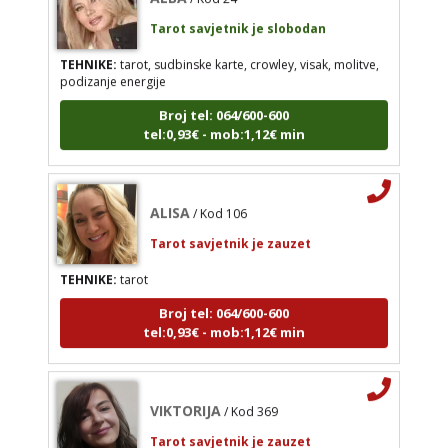
Tarot savjetnik je slobodan
Broj tel: 064/600-600
tel:0,93€ - mob:1,12€ min
TEHNIKE:
tarot, sudbinske karte, crowley, visak, molitve,
podizanje energije
Broj tel: 064/600-600
tel:0,93€ - mob:1,12€ min
ALISA
/ Kod 106
Tarot savjetnik je zauzet
TEHNIKE:
tarot
ALISA
/ Kod 106
Broj tel: 064/600-600
Tarot savjetnik je zauzet
tel:0,93€ - mob:1,12€ min
TEHNIKE:
tarot
Broj tel: 064/600-600
tel:0,93€ - mob:1,12€ min
VIKTORIJA
/ Kod 369
Tarot savjetnik je zauzet