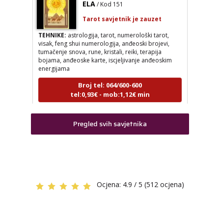
Tarot savjetnik je zauzet
Tarot savjetnik je zauzet
TEHNIKE:
astrologija, numerologija, tarot, radiestezija
TEHNIKE:
astrologija, tarot, numerološki tarot,
visak, feng shui numerologija, anđeoski brojevi,
Broj tel: 064/600-600
tumačenje snova, rune, kristali, reiki, terapija
tel:0,93€ - mob:1,12€ min
bojama, anđeoske karte, iscjeljivanje anđeoskim
energijama
Broj tel: 064/600-600
tel:0,93€ - mob:1,12€ min
ELA
/ Kod 151
Tarot savjetnik je zauzet
Pregled svih savjetnika
TEHNIKE:
astrologija, tarot, numerološki tarot, visak, feng
shui numerologija, anđeoski brojevi, tumačenje snova,
AMELIE BESSONG
/ Kod 99
rune, kristali, reiki, terapija bojama, anđeoske karte,
iscjeljivanje anđeoskim energijama
Tarot savjetnik je zauzet
Broj tel: 064/600-600
TEHNIKE:
licencirana vidovinjakinja, licencirana
tel:0,93€ - mob:1,12€ min
parapsihologinja, energetsko iscjeljivanje, afrička
magija, zaštite svih vrsta, uklanjanje uroka i crne
Ocjena:
4.9 / 5 (512 ocjena)
magije, vidovnjačke karte miss bessong
Broj tel: 064/600-600
AMELIE BESSONG
/ Kod 99
tel:0,93€ - mob:1,12€ min