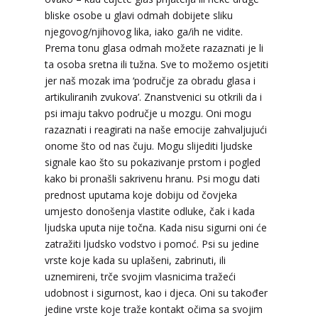
bliske osobe u glavi odmah dobijete sliku
njegovog/njihovog lika, iako ga/ih ne vidite.
Prema tonu glasa odmah možete razaznati je li
VIKTORIJA
/ Kod 369
ta osoba sretna ili tužna. Sve to možemo osjetiti
Tarot savjetnik je zauzet
jer naš mozak ima ‘područje za obradu glasa i
artikuliranih zvukova’. Znanstvenici su otkrili da i
TEHNIKE:
astrologija, numerologija, tarot,
psi imaju takvo područje u mozgu. Oni mogu
radiestezija
razaznati i reagirati na naše emocije zahvaljujući
Broj tel: 064/600-600
onome što od nas čuju. Mogu slijediti ljudske
tel:0,93€ - mob:1,12€ min
signale kao što su pokazivanje prstom i pogled
kako bi pronašli sakrivenu hranu. Psi mogu dati
prednost uputama koje dobiju od čovjeka
umjesto donošenja vlastite odluke, čak i kada
ELA
/ Kod 151
ljudska uputa nije točna. Kada nisu sigurni oni će
Tarot savjetnik je zauzet
zatražiti ljudsko vodstvo i pomoć. Psi su jedine
vrste koje kada su uplašeni, zabrinuti, ili
TEHNIKE:
astrologija, tarot, numerološki tarot,
uznemireni, trče svojim vlasnicima tražeći
visak, feng shui numerologija, anđeoski brojevi,
tumačenje snova, rune, kristali, reiki, terapija
udobnost i sigurnost, kao i djeca. Oni su također
bojama, anđeoske karte, iscjeljivanje anđeoskim
jedine vrste koje traže kontakt očima sa svojim
energijama