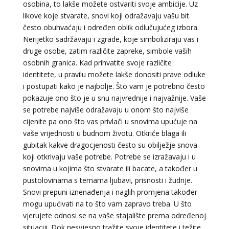
osobina, to lakše možete ostvariti svoje ambicije. Uz
likove koje stvarate, snovi koji odražavaju vašu bit
često obuhvaćaju i određen oblik odlučujućeg izbora.
Nerijetko sadržavaju i zgrade, koje simboliziraju vas i
druge osobe, zatim različite zapreke, simbole vaših
osobnih granica. Kad prihvatite svoje različite
identitete, u pravilu možete lakše donositi prave odluke
i postupati kako je najbolje. Što vam je potrebno često
pokazuje ono što je u snu najvrednije i najvažnije. Vaše
se potrebe najviše odražavaju u onom što najviše
NIVES
/ Kod 20
cijenite pa ono što vas privlači u snovima upućuje na
Tarot savjetnik je zauzet
vaše vrijednosti u budnom životu. Otkriće blaga ili
gubitak kakve dragocjenosti često su obilježje snova
TEHNIKE:
astrologija, sudbinske karte, tarot
koji otkrivaju vaše potrebe. Potrebe se izražavaju i u
Broj tel: 064/600-600
snovima u kojima što stvarate ili bacate, a također u
tel:0,93€ - mob:1,12€ min
pustolovinama s temama ljubavi, prisnosti i žudnje.
Snovi prepuni iznenađenja i naglih promjena također
mogu upućivati na to što vam zapravo treba. U što
vjerujete odnosi se na vaše stajalište prema određenoj
VESNA BURCSA
/ Kod 55
situaciji. Dok nesvjesno tražite svoje identitete i težite