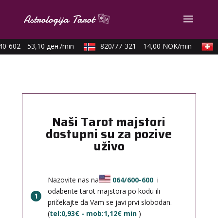
0-602
53,10 ден./min
820/77-321
14,00 NOK/min
0
Naši Tarot majstori
dostupni su za pozive
uživo
Nazovite nas na
064/600-600
i
odaberite tarot majstora po kodu ili
1
pričekajte da Vam se javi prvi slobodan.
(
tel:0,93€ - mob:1,12€ min
)