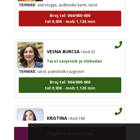
TEHNIKE:
astrologija, sudbinske karte, tarot
Broj tel: 064/600-600
tel:0,93€ - mob:1,12€ min
VESNA BURCSA
/ Kod 55
Tarot savjetnik je slobodan
TEHNIKE:
tarot, psihološki razgovori
Broj tel: 064/600-600
tel:0,93€ - mob:1,12€ min
KRISTINA
/ Kod 160
Tarot savjetnik je slobodan
Pregled svih savjetnika
TEHNIKE:
asrologija; numerologija, tarot