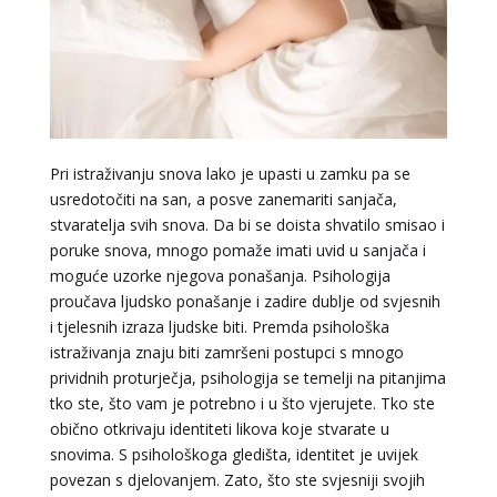
Pri istraživanju snova lako je upasti u zamku pa se
usredotočiti na san, a posve zanemariti sanjača,
stvaratelja svih snova. Da bi se doista shvatilo smisao i
poruke snova, mnogo pomaže imati uvid u sanjača i
moguće uzorke njegova ponašanja. Psihologija
proučava ljudsko ponašanje i zadire dublje od svjesnih
i tjelesnih izraza ljudske biti. Premda psihološka
istraživanja znaju biti zamršeni postupci s mnogo
prividnih proturječja, psihologija se temelji na pitanjima
tko ste, što vam je potrebno i u što vjerujete. Tko ste
obično otkrivaju identiteti likova koje stvarate u
snovima. S psihološkoga gledišta, identitet je uvijek
povezan s djelovanjem. Zato, što ste svjesniji svojih