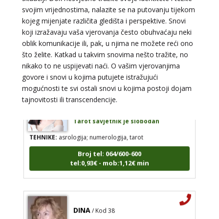
svojim vrijednostima, nalazite se na putovanju tijekom
Tarot savjetnik je slobodan
kojeg mijenjate različita gledišta i perspektive. Snovi
TEHNIKE:
tarot, psihološki razgovori
koji izražavaju vaša vjerovanja često obuhvaćaju neki
Broj tel: 064/600-600
oblik komunikacije ili, pak, u njima ne možete reći ono
tel:0,93€ - mob:1,12€ min
što želite. Katkad u takvim snovima nešto tražite, no
nikako to ne uspijevati naći. O vašim vjerovanjima
govore i snovi u kojima putujete istražujući
mogućnosti te svi ostali snovi u kojima postoji dojam
KRISTINA
tajnovitosti ili transcendencije.
/ Kod 160
Tarot savjetnik je slobodan
TEHNIKE:
asrologija; numerologija, tarot
Broj tel: 064/600-600
tel:0,93€ - mob:1,12€ min
DINA
/ Kod 38
Tarot savjetnik je zauzet