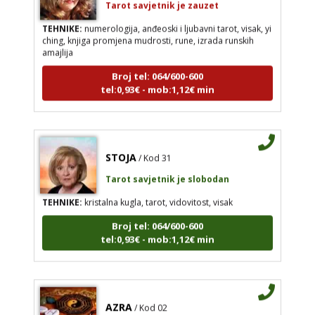
TEHNIKE:
numerologija, anđeoski i ljubavni tarot, visak, yi
ching, knjiga promjena mudrosti, rune, izrada runskih
amajlija
Broj tel: 064/600-600
tel:0,93€ - mob:1,12€ min
STOJA
/ Kod 31
Tarot savjetnik je slobodan
TEHNIKE:
kristalna kugla, tarot, vidovitost, visak
Broj tel: 064/600-600
tel:0,93€ - mob:1,12€ min
AZRA
/ Kod 02