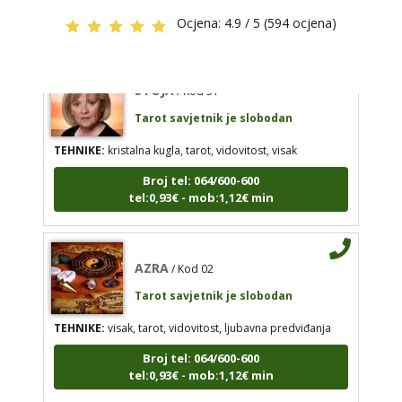
tel:0,93€ - mob:1,12€ min
tel:0,93€ - mob:1,12€ min
Ocjena:
4.9 / 5 (594 ocjena)
STOJA
/ Kod 31
AZRA
/ Kod 02
Tarot savjetnik je slobodan
Tarot savjetnik je slobodan
TEHNIKE:
kristalna kugla, tarot, vidovitost, visak
TEHNIKE:
visak, tarot, vidovitost, ljubavna
Broj tel: 064/600-600
predviđanja
tel:0,93€ - mob:1,12€ min
Broj tel: 064/600-600
tel:0,93€ - mob:1,12€ min
AZRA
/ Kod 02
Tarot savjetnik je slobodan
IRIDA - MAGDALENA
/ Kod 36
TEHNIKE:
visak, tarot, vidovitost, ljubavna predviđanja
Tarot savjetnik je slobodan
Broj tel: 064/600-600
TEHNIKE:
tarot, jijing, arhetipski kotač, praktična
tel:0,93€ - mob:1,12€ min
intuicija, kromoterapija, biblioterapija (terapija
čitanjem i pisanjem), numerologija, radiestezija