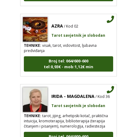
AZRA
/ Kod 02
Tarot savjetnik je slobodan
TEHNIKE:
visak, tarot, vidovitost, ljubavna
predviđanja
Broj tel: 064/600-600
tel:0,93€ - mob:1,12€ min
IRIDA - MAGDALENA
/ Kod 36
Tarot savjetnik je slobodan
TEHNIKE:
tarot, jijing, arhetipski kotač, praktična
intuicija, kromoterapija, biblioterapija (terapija
čitanjem i pisanjem), numerologija, radiestezija
Broj tel: 064/600-600