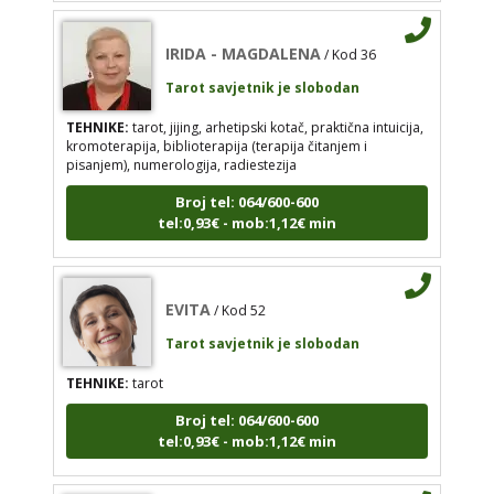
Broj tel: 064/600-600
IRIDA - MAGDALENA
/ Kod 36
tel:0,93€ - mob:1,12€ min
Tarot savjetnik je slobodan
TEHNIKE:
tarot, jijing, arhetipski kotač, praktična intuicija,
kromoterapija, biblioterapija (terapija čitanjem i
EVITA
pisanjem), numerologija, radiestezija
/ Kod 52
Tarot savjetnik je slobodan
Broj tel: 064/600-600
tel:0,93€ - mob:1,12€ min
TEHNIKE:
tarot
Broj tel: 064/600-600
tel:0,93€ - mob:1,12€ min
EVITA
/ Kod 52
Tarot savjetnik je slobodan
TEHNIKE:
tarot
Broj tel: 064/600-600
tel:0,93€ - mob:1,12€ min