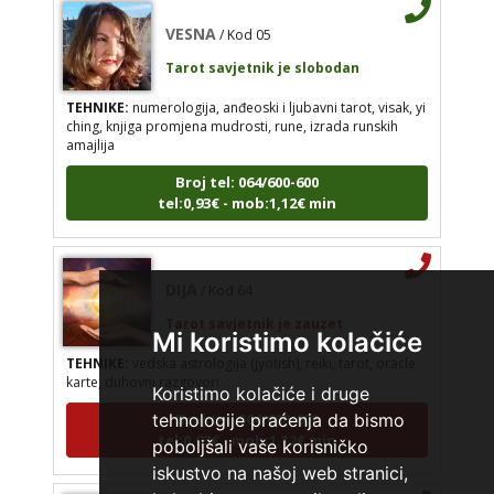
VESNA
/ Kod 05
Tarot savjetnik je slobodan
TEHNIKE:
numerologija, anđeoski i ljubavni tarot, visak, yi
ching, knjiga promjena mudrosti, rune, izrada runskih
amajlija
Broj tel: 064/600-600
tel:0,93€ - mob:1,12€ min
DIJA
/ Kod 64
Tarot savjetnik je zauzet
Mi koristimo kolačiće
TEHNIKE:
vedska astrologija (jyotish), reiki, tarot, oracle
karte, duhovni razgovori
Koristimo kolačiće i druge
Broj tel: 064/600-600
tehnologije praćenja da bismo
tel:0,93€ - mob:1,12€ min
poboljšali vaše korisničko
iskustvo na našoj web stranici,