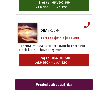
tel:0,93€ - mob:1,12€ min
VESNA
/ Kod 05
DIJA
/ Kod 64
Tarot savjetnik je slobodan
Tarot savjetnik je zauzet
TEHNIKE:
numerologija, anđeoski i ljubavni tarot, visak, yi
ching, knjiga promjena mudrosti, rune, izrada runskih
TEHNIKE:
vedska astrologija (jyotish), reiki, tarot,
amajlija
oracle karte, duhovni razgovori
Broj tel: 064/600-600
Broj tel: 064/600-600
tel:0,93€ - mob:1,12€ min
tel:0,93€ - mob:1,12€ min
DIJA
/ Kod 64
STOJA
/ Kod 31
Pregled svih savjetnika
Tarot savjetnik je zauzet
Tarot savjetnik je slobodan
TEHNIKE:
vedska astrologija (jyotish), reiki, tarot, oracle
karte, duhovni razgovori
TEHNIKE:
kristalna kugla, tarot, vidovitost, visak
Broj tel: 064/600-600
Broj tel: 064/600-600