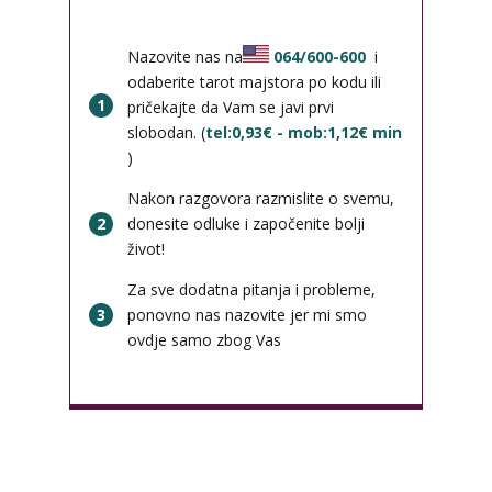
Nazovite nas na
064/600-600
i
odaberite tarot majstora po kodu ili
1
pričekajte da Vam se javi prvi
slobodan. (
tel:0,93€ - mob:1,12€ min
)
Nakon razgovora razmislite o svemu,
2
donesite odluke i započenite bolji
život!
Za sve dodatna pitanja i probleme,
3
ponovno nas nazovite jer mi smo
ovdje samo zbog Vas