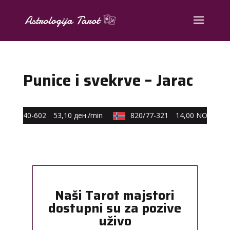
Punice i svekrve – Jarac
0590/40-602
53,10 ден./min
820/77-321
14,00 NOK/min
Naši Tarot majstori
dostupni su za pozive
uživo