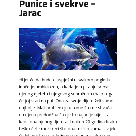
Punice i svekrve –
Jarac
Htjet će da budete uspješni u svakom pogledu. I
VESNA
/ Kod 05
inače je ambiciozna, a kada je u pitanju sreća
njenog djeteta i njegovog supružnika malo toga
Tarot savjetnik je slobodan
će joj stati na put. Ona za svoje dijete želi samo
TEHNIKE:
numerologija, anđeoski i ljubavni tarot,
najbolje. Mali problem je u tome što ne shvaća
visak, yi ching, knjiga promjena mudrosti, rune,
da njena predodžba što je to najbolje nije ista
izrada runskih amajlija
kao i ona njenog djeteta. I nakon 20 godina braka
Broj tel: 064/600-600
teško ćete moći reći što ona misli o vama. Uvijek
tel:0,93€ - mob:1,12€ min
će biti pristojna, odmjerena te pri ruci ako treba