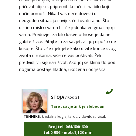
pričuvati dijete, pripremiti kolače ili na bilo koji
način pomoći. Nikad vas neće dovesti u
neugodnu situaciju i uvijek će čuvati tajnu. Što
DIJA
/ Kod 64
uistinu misli o vama bit će jednaka enigma i njoj i
Tarot savjetnik je zauzet
vama. Preduvjet za bilo kakve odnose je da ne
gubite živce. Pitajte ju za savjet, ali joj nipošto ne
TEHNIKE:
vedska astrologija (jyotish), reiki, tarot,
kukajte. Što više djelujete kako držite konce svog
oracle karte, duhovni razgovori
života u rukama, više će vas poštivati. Želi
Broj tel: 064/600-600
predvidljiv i siguran život. Ako joj se klima tlo pod
tel:0,93€ - mob:1,12€ min
nogama postaje hladna, ukočena i odrješita.
STOJA
/ Kod 31
Tarot savjetnik je slobodan
TEHNIKE:
kristalna kugla, tarot, vidovitost, visak
Broj tel: 064/600-600
tel:0,93€ - mob:1,12€ min