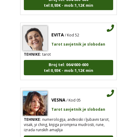
tel:0,93€ - mob:1,12€ min
EVITA
/ Kod 52
Tarot savjetnik je slobodan
TEHNIKE:
tarot
Broj tel: 064/600-600
tel:0,93€ - mob:1,12€ min
VESNA
/ Kod 05
Tarot savjetnik je slobodan
TEHNIKE:
numerologija, anđeoski i ljubavni tarot,
visak, yi ching, knjiga promjena mudrosti, rune,
izrada runskih amajlija
Broj tel: 064/600-600