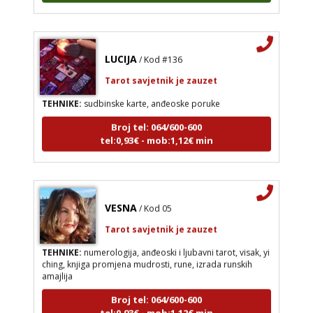
LUCIJA
/ Kod #136
Tarot savjetnik je zauzet
TEHNIKE:
sudbinske karte, anđeoske poruke
Broj tel: 064/600-600
tel:0,93€ - mob:1,12€ min
VESNA
/ Kod 05
Tarot savjetnik je zauzet
TEHNIKE:
numerologija, anđeoski i ljubavni tarot, visak, yi
ching, knjiga promjena mudrosti, rune, izrada runskih
amajlija
Broj tel: 064/600-600
tel:0,93€ - mob:1,12€ min