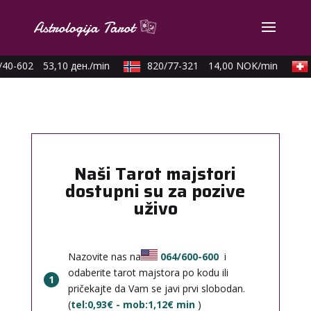
40-602
53,10 ден./min
820/77-321
14,00 NOK/min
Naši Tarot majstori
dostupni su za pozive
uživo
Nazovite nas na
064/600-600
i
odaberite tarot majstora po kodu ili
1
pričekajte da Vam se javi prvi slobodan.
(
tel:0,93€ - mob:1,12€ min
)