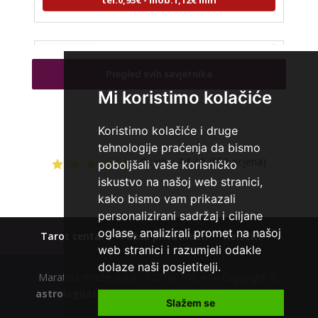
STOJA
/ Kod 31
Pregled svih savjetnika
Tarot savjetnik je slobodan
Mi koristimo kolačiće
TEHNIKE:
kristalna kugla, tarot, vidovitost, visak
Koristimo kolačiće i druge
Broj tel: 064/600-600
tel:0,93€ - mob:1,12€ min
tehnologije praćenja da bismo
Ocjena:
4.8 / 5 (552 ocjena)
poboljšali vaše korisničko
iskustvo na našoj web stranici,
kako bismo vam prikazali
AZRA
personalizirani sadržaj i ciljane
/ Kod 02
oglase, analizirali promet na našoj
Tarot centar
Polica privatnosti
Kolačići
Tarot savjetnik je slobodan
web stranici i razumjeli odakle
TEHNIKE:
visak, tarot, vidovitost, ljubavna predviđanja
dolaze naši posjetitelji.
Maratela mreže d.o.o., 072700700, +18 Copyright Ⓒ
Broj tel: 064/600-600
astrologijatarot.com
| Usluge smiju koristiti osobe
tel:0,93€ - mob:1,12€ min
Slažem se
starije od +18 godina.