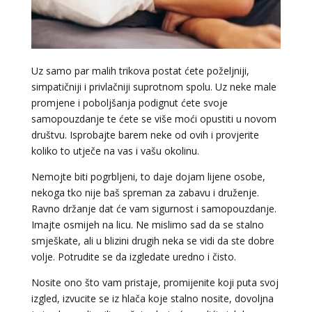
Uz samo par malih trikova postat ćete poželjniji,
simpatičniji i privlačniji suprotnom spolu. Uz neke male
LUCIJA
/ Kod #136
promjene i poboljšanja podignut ćete svoje
Tarot savjetnik je zauzet
samopouzdanje te ćete se više moći opustiti u novom
društvu. Isprobajte barem neke od ovih i provjerite
TEHNIKE:
sudbinske karte, anđeoske poruke
koliko to utječe na vas i vašu okolinu.
Broj tel: 064/600-600
tel:0,93€ - mob:1,12€ min
Nemojte biti pogrbljeni, to daje dojam lijene osobe,
nekoga tko nije baš spreman za zabavu i druženje.
Ravno držanje dat će vam sigurnost i samopouzdanje.
Imajte osmijeh na licu. Ne mislimo sad da se stalno
VESNA
smješkate, ali u blizini drugih neka se vidi da ste dobre
/ Kod 05
volje. Potrudite se da izgledate uredno i čisto.
Tarot savjetnik je zauzet
Nosite ono što vam pristaje, promijenite koji puta svoj
TEHNIKE:
numerologija, anđeoski i ljubavni tarot, visak, yi
ching, knjiga promjena mudrosti, rune, izrada runskih
izgled, izvucite se iz hlača koje stalno nosite, dovoljna
amajlija