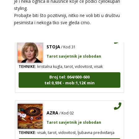
je i neka ogrlica ili naušnice koje će podići cjelokupan
styling.
Broj tel: 064/600-600
tel:0,93€ - mob:1,12€ min
Probajte biti što pozitivniji, nitko ne voli biti u društvu
pesimista i nekoga tko sve gleda crno.
STOJA
/ Kod 31
Tarot savjetnik je slobodan
TEHNIKE:
kristalna kugla, tarot, vidovitost, visak
Broj tel: 064/600-600
tel:0,93€ - mob:1,12€ min
AZRA
/ Kod 02
Tarot savjetnik je slobodan
TEHNIKE:
visak, tarot, vidovitost, ljubavna predviđanja