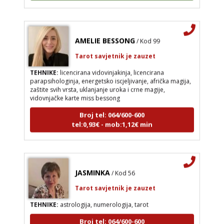
AMELIE BESSONG
/ Kod 99
Tarot savjetnik je zauzet
TEHNIKE:
licencirana vidovinjakinja, licencirana
parapsihologinja, energetsko iscjeljivanje, afrička magija,
zaštite svih vrsta, uklanjanje uroka i crne magije,
vidovnjačke karte miss bessong
Broj tel: 064/600-600
tel:0,93€ - mob:1,12€ min
JASMINKA
/ Kod 56
Tarot savjetnik je zauzet
TEHNIKE:
astrologija, numerologija, tarot
Broj tel: 064/600-600