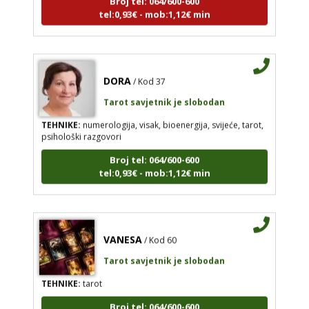
tel:0,93€ - mob:1,12€ min
DORA
/ Kod 37
Tarot savjetnik je slobodan
TEHNIKE:
numerologija, visak, bioenergija, svijeće, tarot,
psihološki razgovori
Broj tel: 064/600-600
tel:0,93€ - mob:1,12€ min
VANESA
/ Kod 60
Tarot savjetnik je slobodan
TEHNIKE:
tarot
Broj tel: 064/600-600