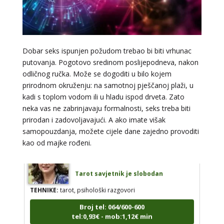
SANJA
/ Kod 07
Dobar seks ispunjen požudom trebao bi biti vrhunac
Tarot savjetnik je zauzet
putovanja. Pogotovo sredinom poslijepodneva, nakon
TEHNIKE:
tarot, egipatski tarot, visak, rune, numerologija,
odličnog ručka. Može se dogoditi u bilo kojem
astro tarot
prirodnom okruženju: na samotnoj pješčanoj plaži, u
Broj tel: 064/600-600
kadi s toplom vodom ili u hladu ispod drveta. Zato
tel:0,93€ - mob:1,12€ min
neka vas ne zabrinjavaju formalnosti, seks treba biti
prirodan i zadovoljavajući. A ako imate višak
samopouzdanja, možete cijele dane zajedno provoditi
kao od majke rođeni.
VESNA BURCSA
/ Kod 55
Tarot savjetnik je slobodan
TEHNIKE:
tarot, psihološki razgovori
Broj tel: 064/600-600
tel:0,93€ - mob:1,12€ min