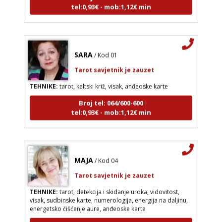
tel:0,93€ - mob:1,12€ min
SARA
/ Kod 01
Tarot savjetnik je zauzet
TEHNIKE:
tarot, keltski križ, visak, anđeoske karte
Broj tel: 064/600-600
tel:0,93€ - mob:1,12€ min
MAJA
/ Kod 04
Tarot savjetnik je zauzet
TEHNIKE:
tarot, detekcija i skidanje uroka, vidovitost,
visak, sudbinske karte, numerologija, energija na daljinu,
energetsko čišćenje aure, anđeoske karte
Broj tel: 064/600-600