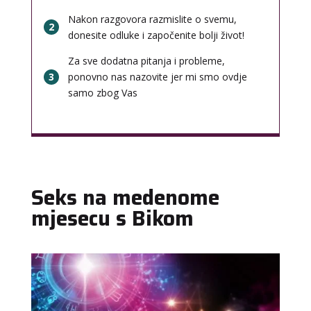
Nakon razgovora razmislite o svemu,
2
donesite odluke i započenite bolji život!
Za sve dodatna pitanja i probleme,
3
ponovno nas nazovite jer mi smo ovdje
samo zbog Vas
Seks na medenome
mjesecu s Bikom
DENI
/ Kod 15
Tarot savjetnik je zauzet
TEHNIKE:
tarot, tarot marseille, ljubavni tarot, visak
Broj tel: 064/600-600
tel:0,93€ - mob:1,12€ min