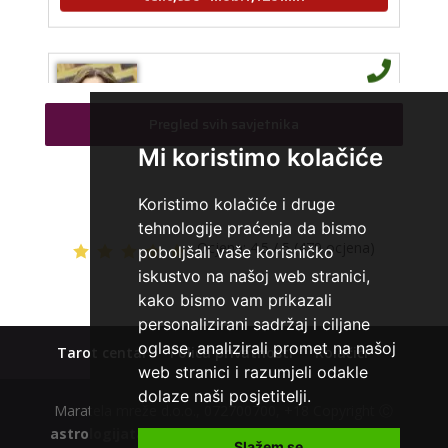
VESNA BURCSA
/ Kod 55
Tarot savjetnik je slobodan
Pregled svih savjetnika
TEHNIKE:
tarot, psihološki razgovori
Mi koristimo kolačiće
Broj tel: 064/600-600
tel:0,93€ - mob:1,12€ min
Koristimo kolačiće i druge
tehnologije praćenja da bismo
Ocjena:
4.5 / 5 (479 ocjena)
poboljšali vaše korisničko
iskustvo na našoj web stranici,
AMELIE BESSONG
/ Kod 99
kako bismo vam prikazali
personalizirani sadržaj i ciljane
Tarot savjetnik je zauzet
oglase, analizirali promet na našoj
Tarot centar
Polica privatnosti
Kolačići
TEHNIKE:
licencirana vidovinjakinja, licencirana
web stranici i razumjeli odakle
parapsihologinja, energetsko iscjeljivanje, afrička magija,
zaštite svih vrsta, uklanjanje uroka i crne magije,
dolaze naši posjetitelji.
vidovnjačke karte miss bessong
Maratela mreže d.o.o., 072700700, +18 Copyright Ⓒ
astrologijatarot.com
| Usluge smiju koristiti osobe
Broj tel: 064/600-600
Slažem se