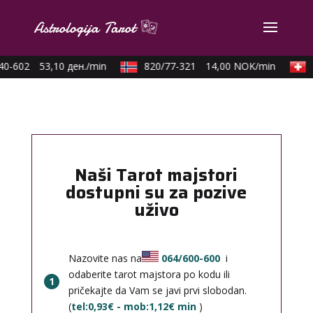
0-602
53,10 ден./min
820/77-321
14,00 NOK/min
0
Naši Tarot majstori
dostupni su za pozive
uživo
Nazovite nas na
064/600-600
i
odaberite tarot majstora po kodu ili
1
pričekajte da Vam se javi prvi slobodan.
(
tel:0,93€ - mob:1,12€ min
)