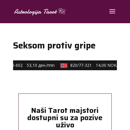
Seksom protiv gripe
90/40-602
53,10 ден./min
820/77-321
14,00 NOK/min
Naši Tarot majstori
dostupni su za pozive
uživo