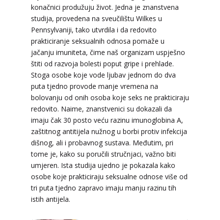
konačnici produžuju život. Jedna je znanstvena
TEHNIKE:
tarot, psihološki razgovori
studija, provedena na sveučilištu Wilkes u
Broj tel: 064/600-600
Pennsylvaniji, tako utvrdila i da redovito
tel:0,93€ - mob:1,12€ min
prakticiranje seksualnih odnosa pomaže u
jačanju imuniteta, čime naš organizam uspješno
štiti od razvoja bolesti poput gripe i prehlade.
Stoga osobe koje vode ljubav jednom do dva
KRISTINA
/ Kod 160
puta tjedno provode manje vremena na
bolovanju od onih osoba koje seks ne prakticiraju
Tarot savjetnik je zauzet
redovito. Naime, znanstvenici su dokazali da
TEHNIKE:
asrologija; numerologija, tarot
imaju čak 30 posto veću razinu imunoglobina A,
zaštitnog antitijela nužnog u borbi protiv infekcija
Broj tel: 064/600-600
tel:0,93€ - mob:1,12€ min
dišnog, ali i probavnog sustava. Međutim, pri
tome je, kako su poručili stručnjaci, važno biti
umjeren. Ista studija ujedno je pokazala kako
osobe koje prakticiraju seksualne odnose više od
tri puta tjedno zapravo imaju manju razinu tih
DINA
/ Kod 38
istih antijela.
Tarot savjetnik je zauzet