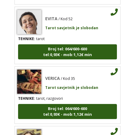
EVITA
/ Kod 52
EVITA
/ Kod 52
Tarot savjetnik je slobodan
Tarot savjetnik je slobodan
TEHNIKE:
tarot
TEHNIKE:
tarot
Broj tel: 064/600-600
tel:0,93€ - mob:1,12€ min
Broj tel: 064/600-600
tel:0,93€ - mob:1,12€ min
VERICA
/ Kod 35
VERICA
/ Kod 35
Tarot savjetnik je slobodan
Tarot savjetnik je slobodan
TEHNIKE:
tarot, razgovori
TEHNIKE:
tarot, razgovori
Broj tel: 064/600-600
Broj tel: 064/600-600
tel:0,93€ - mob:1,12€ min
tel:0,93€ - mob:1,12€ min
VESNA BURCSA
/ Kod 55