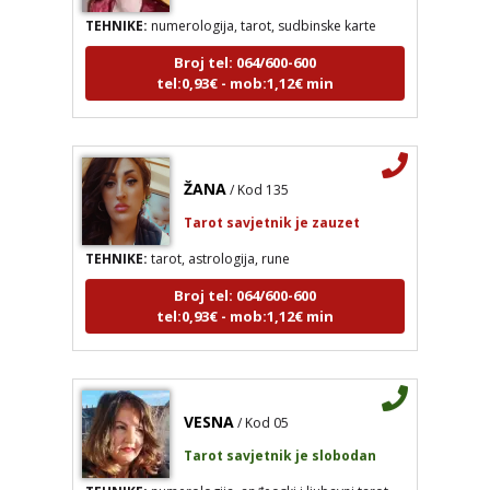
TEHNIKE:
numerologija, tarot, sudbinske karte
Broj tel: 064/600-600
tel:0,93€ - mob:1,12€ min
ŽANA
/ Kod 135
Tarot savjetnik je zauzet
TEHNIKE:
tarot, astrologija, rune
Broj tel: 064/600-600
tel:0,93€ - mob:1,12€ min
VESNA
/ Kod 05
Tarot savjetnik je slobodan
TEHNIKE:
numerologija, anđeoski i ljubavni tarot,
visak, yi ching, knjiga promjena mudrosti, rune,