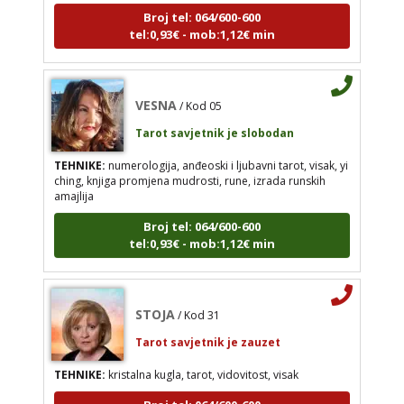
visak, yi ching, knjiga promjena mudrosti, rune,
tel:0,93€ - mob:1,12€ min
izrada runskih amajlija
Broj tel: 064/600-600
tel:0,93€ - mob:1,12€ min
VESNA
/ Kod 05
Tarot savjetnik je slobodan
TEHNIKE:
numerologija, anđeoski i ljubavni tarot, visak, yi
STOJA
ching, knjiga promjena mudrosti, rune, izrada runskih
/ Kod 31
amajlija
Tarot savjetnik je zauzet
Broj tel: 064/600-600
TEHNIKE:
kristalna kugla, tarot, vidovitost, visak
tel:0,93€ - mob:1,12€ min
Broj tel: 064/600-600
tel:0,93€ - mob:1,12€ min
STOJA
/ Kod 31
Tarot savjetnik je zauzet
AZRA
/ Kod 02
TEHNIKE:
kristalna kugla, tarot, vidovitost, visak
Tarot savjetnik je slobodan
Broj tel: 064/600-600
tel:0,93€ - mob:1,12€ min