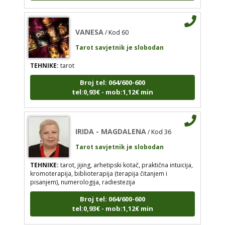
TEHNIKE:
tarot
VANESA
/ Kod 60
Broj tel: 064/600-600
tel:0,93€ - mob:1,12€ min
Tarot savjetnik je slobodan
TEHNIKE:
tarot
Broj tel: 064/600-600
tel:0,93€ - mob:1,12€ min
IRIDA - MAGDALENA
/ Kod 36
Tarot savjetnik je slobodan
TEHNIKE:
tarot, jijing, arhetipski kotač, praktična
IRIDA - MAGDALENA
/ Kod 36
intuicija, kromoterapija, biblioterapija (terapija
čitanjem i pisanjem), numerologija, radiestezija
Tarot savjetnik je slobodan
Broj tel: 064/600-600
TEHNIKE:
tarot, jijing, arhetipski kotač, praktična intuicija,
tel:0,93€ - mob:1,12€ min
kromoterapija, biblioterapija (terapija čitanjem i
pisanjem), numerologija, radiestezija
Broj tel: 064/600-600
tel:0,93€ - mob:1,12€ min
VERONIKA
/ Kod 191
Tarot savjetnik je slobodan