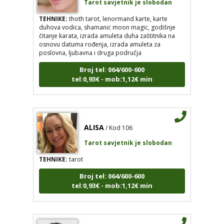
TEHNIKE:
thoth tarot, lenormand karte, karte
duhova vodica, shamanic moon magic, godišnje
čitanje karata, izrada amuleta duha zaštitnika na
osnovu datuma rođenja, izrada amuleta za
poslovna, ljubavna i druga područja
Broj tel: 064/600-600
tel:0,93€ - mob:1,12€ min
ALISA
/ Kod 106
Tarot savjetnik je slobodan
TEHNIKE:
tarot
Broj tel: 064/600-600
tel:0,93€ - mob:1,12€ min
EVITA
/ Kod 52