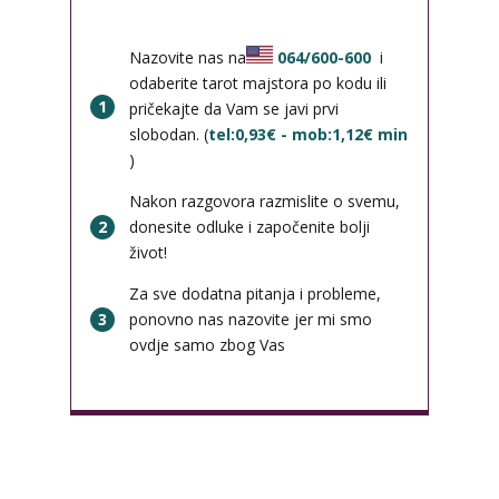
Nazovite nas na
064/600-600
i
odaberite tarot majstora po kodu ili
1
pričekajte da Vam se javi prvi
slobodan. (
tel:0,93€ - mob:1,12€ min
)
Nakon razgovora razmislite o svemu,
2
donesite odluke i započenite bolji
život!
Za sve dodatna pitanja i probleme,
3
ponovno nas nazovite jer mi smo
ovdje samo zbog Vas