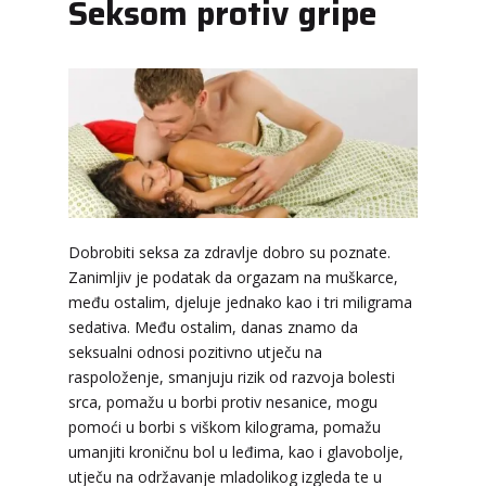
Seksom protiv gripe
Dobrobiti seksa za zdravlje dobro su poznate.
Zanimljiv je podatak da orgazam na muškarce,
među ostalim, djeluje jednako kao i tri miligrama
sedativa. Među ostalim, danas znamo da
seksualni odnosi pozitivno utječu na
raspoloženje, smanjuju rizik od razvoja bolesti
srca, pomažu u borbi protiv nesanice, mogu
pomoći u borbi s viškom kilograma, pomažu
VESNA BURCSA
/ Kod 55
umanjiti kroničnu bol u leđima, kao i glavobolje,
Tarot savjetnik je slobodan
utječu na održavanje mladolikog izgleda te u