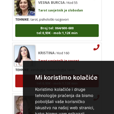
Tarot savjetnik je slobodan
TEHNIKE:
tarot, psihološki razgovori
Broj tel: 064/600-600
tel:0,93€ - mob:1,12€ min
KRISTINA
/ Kod 160
Tarot savjetnik je zauzet
TEHNIKE:
asrologija; numerologija, tarot
Broj tel: 064/600-600
Mi koristimo kolačiće
tel:0,93€ - mob:1,12€ min
Koristimo kolačiće i druge
tehnologije praćenja da bismo
DINA
/ Kod 38
poboljšali vaše korisničko
Tarot savjetnik je zauzet
iskustvo na našoj web stranici,
kako bismo vam prikazali