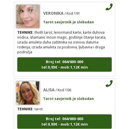
VERONIKA
/ Kod 191
TEHNIKE:
thoth tarot, lenormand karte, karte
duhova vodica, shamanic moon magic, godišnje
Tarot savjetnik je slobodan
čitanje karata, izrada amuleta duha zaštitnika na
osnovu datuma rođenja, izrada amuleta za
TEHNIKE:
thoth tarot, lenormand karte, karte duhova
poslovna, ljubavna i druga područja
vodica, shamanic moon magic, godišnje čitanje karata,
izrada amuleta duha zaštitnika na osnovu datuma
Broj tel: 064/600-600
rođenja, izrada amuleta za poslovna, ljubavna i druga
tel:0,93€ - mob:1,12€ min
područja
Broj tel: 064/600-600
tel:0,93€ - mob:1,12€ min
ALISA
/ Kod 106
Tarot savjetnik je slobodan
ALISA
/ Kod 106
TEHNIKE:
tarot
Tarot savjetnik je slobodan
Broj tel: 064/600-600
TEHNIKE:
tarot
tel:0,93€ - mob:1,12€ min
Broj tel: 064/600-600
tel:0,93€ - mob:1,12€ min