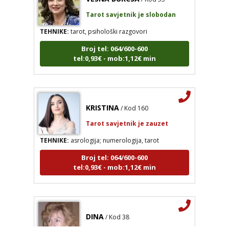
Tarot savjetnik je slobodan
TEHNIKE:
tarot, psihološki razgovori
Broj tel: 064/600-600
tel:0,93€ - mob:1,12€ min
KRISTINA
/ Kod 160
VESNA BURCSA
/ Kod 55
Tarot savjetnik je zauzet
Tarot savjetnik je slobodan
TEHNIKE:
asrologija; numerologija, tarot
TEHNIKE:
tarot, psihološki razgovori
Broj tel: 064/600-600
Broj tel: 064/600-600
tel:0,93€ - mob:1,12€ min
tel:0,93€ - mob:1,12€ min
KRISTINA
/ Kod 160
DINA
/ Kod 38
Tarot savjetnik je zauzet
Tarot savjetnik je zauzet