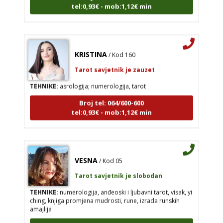
tel:0,93€ - mob:1,12€ min
KRISTINA
/ Kod 160
Tarot savjetnik je zauzet
TEHNIKE:
asrologija; numerologija, tarot
Broj tel: 064/600-600
tel:0,93€ - mob:1,12€ min
VESNA
/ Kod 05
Tarot savjetnik je slobodan
TEHNIKE:
numerologija, anđeoski i ljubavni tarot, visak, yi
ching, knjiga promjena mudrosti, rune, izrada runskih
amajlija
Broj tel: 064/600-600