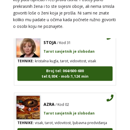
prekrasnih žena i to ste svjesni oboje, ali nema smisla
Broj tel: 064/600-600
tel:0,93€ - mob:1,12€ min
govoriti loše o ženi koja je prošla. Ni sami ne znate
koliko mu padate u očima kada počnete ružno govoriti
o osobi koju ne poznajete.
STOJA
/ Kod 31
Tarot savjetnik je slobodan
TEHNIKE:
kristalna kugla, tarot, vidovitost, visak
Broj tel: 064/600-600
tel:0,93€ - mob:1,12€ min
AZRA
/ Kod 02
Tarot savjetnik je slobodan
TEHNIKE:
visak, tarot, vidovitost, ljubavna predviđanja