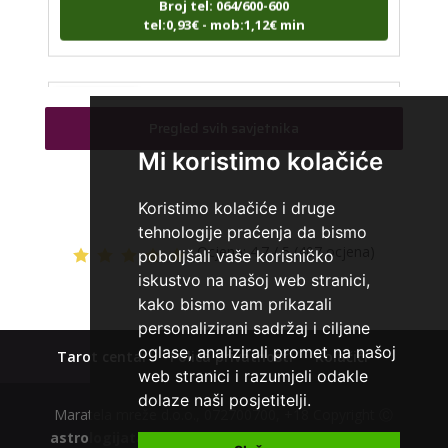
tel:0,93€ - mob:1,12€ min
STOJA
/ Kod 31
Pregled svih savjetnika
Tarot savjetnik je slobodan
Mi koristimo kolačiće
TEHNIKE:
kristalna kugla, tarot, vidovitost, visak
Koristimo kolačiće i druge
Broj tel: 064/600-600
tel:0,93€ - mob:1,12€ min
tehnologije praćenja da bismo
Ocjena:
4.7 / 5 (407 ocjena)
poboljšali vaše korisničko
iskustvo na našoj web stranici,
kako bismo vam prikazali
AZRA
personalizirani sadržaj i ciljane
/ Kod 02
oglase, analizirali promet na našoj
Tarot centar
Polica privatnosti
Kolačići
Tarot savjetnik je slobodan
web stranici i razumjeli odakle
TEHNIKE:
visak, tarot, vidovitost, ljubavna predviđanja
dolaze naši posjetitelji.
Maratela mreže d.o.o., 072700700, +18 Copyright Ⓒ
Broj tel: 064/600-600
astrologijatarot.com
| Usluge smiju koristiti osobe
tel:0,93€ - mob:1,12€ min