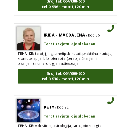
tel:0,93€ - mob:1,12€ min
IRIDA - MAGDALENA
/ Kod 36
Tarot savjetnik je slobodan
TEHNIKE:
tarot, jijing, arhetipski kotač, praktična intuicija,
kromoterapija, biblioterapija (terapija čitanjem i
pisanjem), numerologija, radiestezija
Broj tel: 064/600-600
tel:0,93€ - mob:1,12€ min
KETY
/ Kod 32
Tarot savjetnik je slobodan
TEHNIKE:
vidovitost, astrologija, tarot, bioenergija