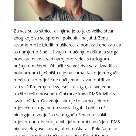
Za vas su to sitnice, ali njima je to jako velika stvar
zbog koje su se spremni pokupiti i naljutiti. Žena
KRISTINA
/ Kod 160
stvarno može izluditi muškarca, a ponekad one kao da
Tarot savjetnik je zauzet
to namjerno čine. Uživaju u mučenju muškarca stoga
TEHNIKE:
asrologija; numerologija, tarot
ponekad neke stvari namjerno rade i s razlogom
pričaju o nečemu. Oblačite se već dva sata, izvadiliste
Broj tel: 064/600-600
pola ormara i još ništa nije na vama. Kako je moguće
tel:0,93€ - mob:1,12€ min
među toliko odjeće ne naći jednostavan outfit za
izlazak? Prejerujete i svjesni ste toga, ali svejedno
tražite nešto posebno. Oni mrze kada PMS krivite za
svaki loš dan. Oni znaju kako je to samo jednom
VESNA
/ Kod 05
mjesečno stoga nema smisla lagati. I oni su učili
Tarot savjetnik je slobodan
biologiju te znaju što se događa ženama svakih
mjesec dana. Nemojte biti ljubomorni i umišljeni. PMS
TEHNIKE:
numerologija, anđeoski i ljubavni tarot, visak, yi
ching, knjiga promjena mudrosti, rune, izrada runskih
nije uvijek glavni krivac, ali ni muškarac. Pokušajte se
amajlija
koji puta ispričati i reći pravu istinu. Postoji puno