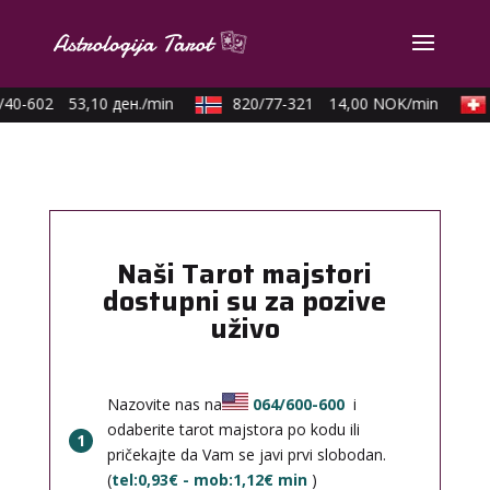
40-602
53,10 ден./min
820/77-321
14,00 NOK/min
Naši Tarot majstori
dostupni su za pozive
uživo
Nazovite nas na
064/600-600
i
odaberite tarot majstora po kodu ili
1
pričekajte da Vam se javi prvi slobodan.
(
tel:0,93€ - mob:1,12€ min
)