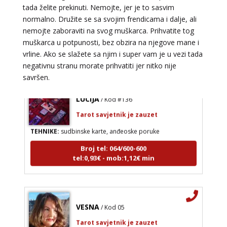
tada želite prekinuti. Nemojte, jer je to sasvim
normalno. Družite se sa svojim frendicama i dalje, ali
nemojte zaboraviti na svog muškarca. Prihvatite tog
muškarca u potpunosti, bez obzira na njegove mane i
vrline. Ako se slažete sa njim i super vam je u vezi tada
negativnu stranu morate prihvatiti jer nitko nije
savršen.
LUCIJA
/ Kod #136
Tarot savjetnik je zauzet
TEHNIKE:
sudbinske karte, anđeoske poruke
Broj tel: 064/600-600
tel:0,93€ - mob:1,12€ min
VESNA
/ Kod 05
Tarot savjetnik je zauzet