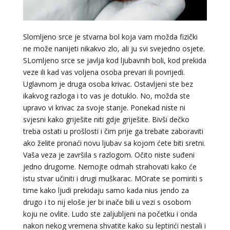
Slomljeno srce je stvarna bol koja vam možda fizički
ne može nanijeti nikakvo zlo, ali ju svi svejedno osjete.
SLomljeno srce se javlja kod ljubavnih boli, kod prekida
veze ili kad vas voljena osoba prevari ili povrijedi.
Uglavnom je druga osoba krivac. Ostavljeni ste bez
ikakvog razloga i to vas je dotuklo. No, možda ste
upravo vi krivac za svoje stanje. Ponekad niste ni
svjesni kako griješite niti gdje griješite. Bivši dečko
treba ostati u prošlosti i čim prije ga trebate zaboraviti
ako želite pronaći novu ljubav sa kojom ćete biti sretni.
Vaša veza je završila s razlogom. Očito niste suđeni
jedno drugome. Nemojte odmah strahovati kako će
istu stvar učiniti i drugi muškarac. MOrate se pomiriti s
time kako ljudi prekidaju samo kada nius jendo za
drugo i to nij eloše jer bi inače bili u vezi s osobom
koju ne ovlite. Ludo ste zaljubljeni na početku i onda
nakon nekog vremena shvatite kako su leptirići nestali i