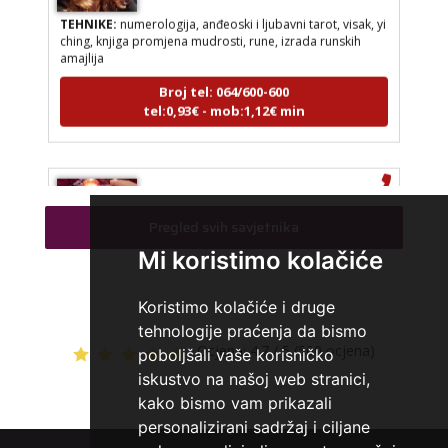
TEHNIKE:
numerologija, anđeoski i ljubavni tarot, visak, yi
ching, knjiga promjena mudrosti, rune, izrada runskih
amajlija
Broj tel: 064/600-600
tel:0,93€ - mob:1,12€ min
LUCIJA
/ Kod #136
Pregled svih savjetnika
Tarot savjetnik je zauzet
Mi koristimo kolačiće
TEHNIKE:
sudbinske karte, anđeoske poruke
Broj tel: 064/600-600
Koristimo kolačiće i druge
tel:0,93€ - mob:1,12€ min
tehnologije praćenja da bismo
Ocjena:
4.7 / 5 (560 ocjena)
poboljšali vaše korisničko
iskustvo na našoj web stranici,
kako bismo vam prikazali
VESNA
/ Kod 05
personalizirani sadržaj i ciljane
Tarot savjetnik je zauzet