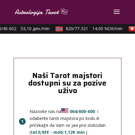
0/40-602
53,10 ден./min
820/77-321
14,00 NOK/min
Naši Tarot majstori
dostupni su za pozive
uživo
Nazovite nas na
064/600-600
i
odaberite tarot majstora po kodu ili
1
pričekajte da Vam se javi prvi slobodan.
(
tel:0,93€ - mob:1,12€ min
)