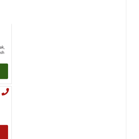
VESNA
/ Kod 05
ak,
Tarot savjetnik je slobodan
kih
TEHNIKE:
numerologija,
anđeoski i ljubavni tarot, visak,
yi ching, knjiga promjena
mudrosti, rune, izrada runskih
amajlija
Broj tel: 064/600-600
tel:0,93€ - mob:1,12€
min