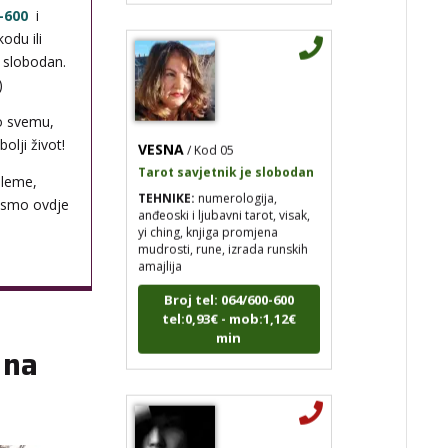
-600
i
odu ili
i slobodan.
)
o svemu,
VESNA
/ Kod 05
olji život!
Tarot savjetnik je slobodan
bleme,
TEHNIKE:
numerologija,
anđeoski i ljubavni tarot, visak,
 smo ovdje
yi ching, knjiga promjena
mudrosti, rune, izrada runskih
amajlija
Broj tel: 064/600-600
tel:0,93€ - mob:1,12€
min
 na