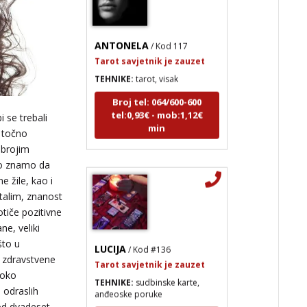
ANTONELA
/ Kod 117
Tarot savjetnik je zauzet
TEHNIKE:
tarot, visak
Broj tel: 064/600-600
tel:0,93€ - mob:1,12€
min
i se trebali
o točno
 brojim
ko znamo da
e žile, kao i
talim, znanost
tiče pozitivne
ne, veliki
LUCIJA
/ Kod #136
što u
Tarot savjetnik je zauzet
 zdravstvene
TEHNIKE:
sudbinske karte,
 oko
anđeoske poruke
d odraslih
Broj tel: 064/600-600
od dvadeset