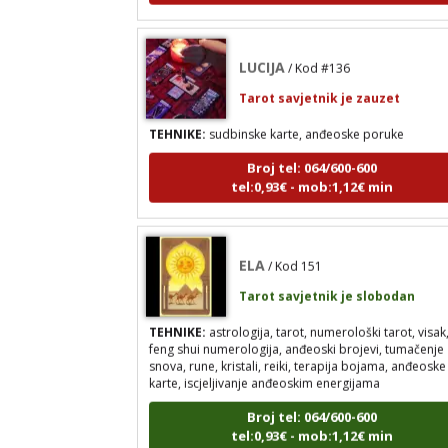
LUCIJA
/ Kod #136
Tarot savjetnik je zauzet
TEHNIKE:
sudbinske karte, anđeoske poruke
Broj tel: 064/600-600
tel:0,93€ - mob:1,12€ min
ELA
/ Kod 151
Tarot savjetnik je slobodan
TEHNIKE:
astrologija, tarot, numerološki tarot, visak
feng shui numerologija, anđeoski brojevi, tumačenje
snova, rune, kristali, reiki, terapija bojama, anđeoske
karte, iscjeljivanje anđeoskim energijama
Broj tel: 064/600-600
tel:0,93€ - mob:1,12€ min