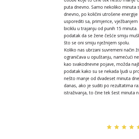
puta dnevno. Samo nekoliko minuta 
dnevno, po količini utrošene energij
usporediti sa, primjerice, vježbanj
LUCIJA
/ Kod #136
biciklu u trajanju od punih 15 minuta. 
Tarot savjetnik je zauzet
podatak da se žene češće smiju muš
TEHNIKE:
sudbinske karte, anđeoske poruke
što se oni smiju nježnijem spolu.
Koliko nas ubrzani suvremeni način ži
Broj tel: 064/600-600
ograničava u opuštanju, namećući ner
tel:0,93€ - mob:1,12€ min
kao svakodnevne pojave, možda najbol
podatak kako su se nekada ljudi u pro
nešto manje od dvadeset minuta dn
ELA
/ Kod 151
danas, ako je suditi po rezultatima ra
istraživanja, to čine tek šest minuta 
Tarot savjetnik je slobodan
TEHNIKE:
astrologija, tarot, numerološki tarot, visak
feng shui numerologija, anđeoski brojevi, tumačenje
snova, rune, kristali, reiki, terapija bojama, anđeoske
karte, iscjeljivanje anđeoskim energijama
Broj tel: 064/600-600
tel:0,93€ - mob:1,12€ min