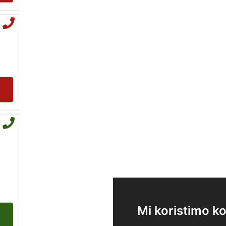
ANTONELA
/ Kod 117
Tarot savjetnik je zauzet
TEHNIKE:
tarot, visak
Broj tel: 064/600-600
tel:0,93€ - mob:1,12€
min
,
Mi koristimo ko