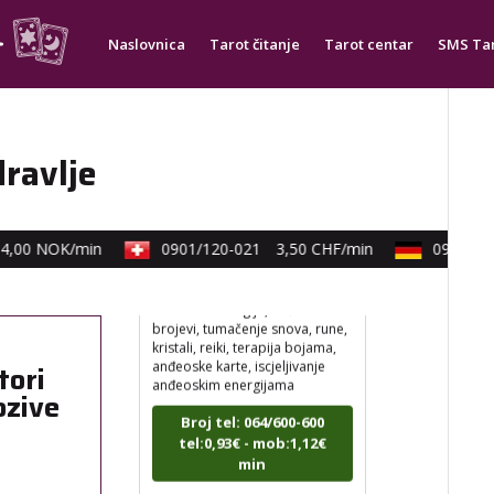
Broj tel: 064/600-600
tel:0,93€ - mob:1,12€
Naslovnica
Tarot čitanje
Tarot centar
SMS Ta
min
dravlje
ELA
/ Kod 151
Tarot savjetnik je slobodan
,00 NOK/min
0901/120-021
3,50 CHF/min
0900/830
TEHNIKE:
astrologija, tarot,
numerološki tarot, visak, feng
shui numerologija, anđeoski
brojevi, tumačenje snova, rune,
kristali, reiki, terapija bojama,
anđeoske karte, iscjeljivanje
anđeoskim energijama
tori
ozive
Broj tel: 064/600-600
tel:0,93€ - mob:1,12€
min