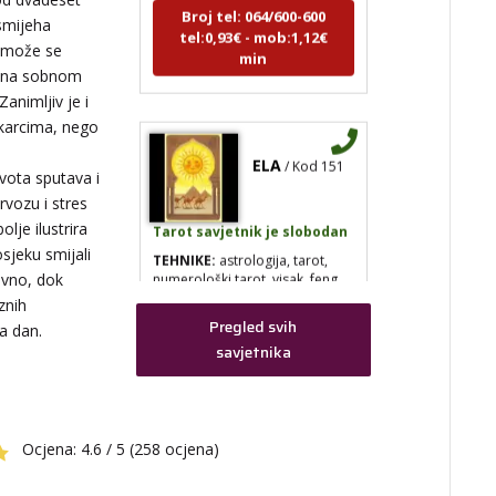
tel:0,93€ - mob:1,12€
smijeha
min
e može se
em na sobnom
Zanimljiv je i
karcima, nego
ELA
/ Kod 151
vota sputava i
vozu i stres
Tarot savjetnik je slobodan
je ilustrira
TEHNIKE:
astrologija, tarot,
sjeku smijali
numerološki tarot, visak, feng
evno, dok
shui numerologija, anđeoski
brojevi, tumačenje snova, rune,
znih
kristali, reiki, terapija bojama,
Pregled svih
na dan.
anđeoske karte, iscjeljivanje
savjetnika
anđeoskim energijama
,
Broj tel: 064/600-600
tel:0,93€ - mob:1,12€
min
Ocjena:
4.6 / 5 (258 ocjena)