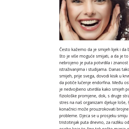
Često kažemo da je smijeh lijek i da b
što je više moguće smijati, a da je t
nebrojeno je puta potvrdila i znanost
istraživanjima i studijama. Danas ta
smijeh, prije svega, dovodi kisik u krvn
da potiče lučenje endorfina. Među os
je nedvojbeno utvrdila kako smijeh po
fiziološke promjene, dok, s druge stra
stres na naš organizam djeluje loše, 
konačnici može prouzrokovati brojne
probleme. Djeca se u prosjeku smiju
tristotinjak puta dnevno, za razliku o
osobe koje to čine tek nešto manje 