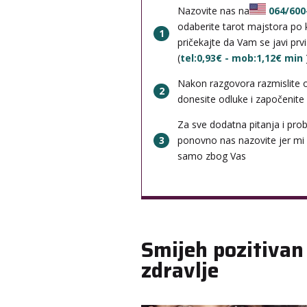
Nazovite nas na
064/600
odaberite tarot majstora po k
1
pričekajte da Vam se javi prv
(
tel:0,93€ - mob:1,12€ min
Nakon razgovora razmislite 
2
donesite odluke i započenite b
Za sve dodatna pitanja i pro
3
ponovno nas nazovite jer mi
samo zbog Vas
Smijeh pozitivan
zdravlje