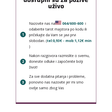
uživo
Nazovite nas na
064/600-600
i
odaberite tarot majstora po kodu ili
1
pričekajte da Vam se javi prvi
slobodan. (
tel:0,93€ - mob:1,12€ min
)
Nakon razgovora razmislite o svemu,
2
donesite odluke i započenite bolji
život!
Za sve dodatna pitanja i probleme,
3
ponovno nas nazovite jer mi smo
ovdje samo zbog Vas