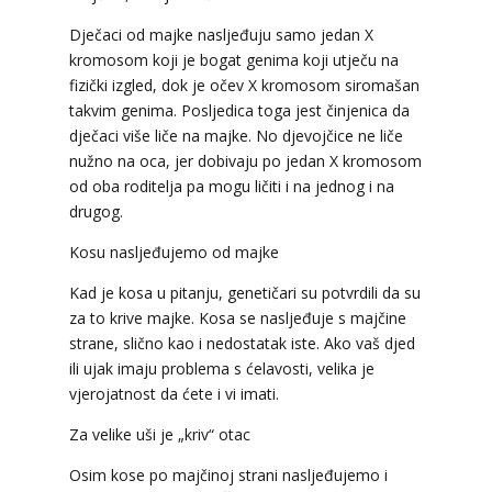
Dječaci od majke nasljeđuju samo jedan X
kromosom koji je bogat genima koji utječu na
fizički izgled, dok je očev X kromosom siromašan
takvim genima. Posljedica toga jest činjenica da
dječaci više liče na majke. No djevojčice ne liče
nužno na oca, jer dobivaju po jedan X kromosom
od oba roditelja pa mogu ličiti i na jednog i na
drugog.
LUCIJA
/ Kod #136
Kosu nasljeđujemo od majke
Tarot savjetnik je zauzet
Kad je kosa u pitanju, genetičari su potvrdili da su
za to krive majke. Kosa se nasljeđuje s majčine
TEHNIKE:
sudbinske karte, anđeoske poruke
strane, slično kao i nedostatak iste. Ako vaš djed
Broj tel: 064/600-600
ili ujak imaju problema s ćelavosti, velika je
tel:0,93€ - mob:1,12€ min
vjerojatnost da ćete i vi imati.
Za velike uši je „kriv“ otac
Osim kose po majčinoj strani nasljeđujemo i
ELA
/ Kod 151