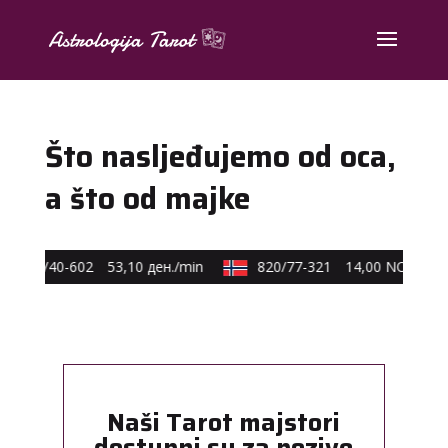
Što nasljeđujemo od oca,
a što od majke
0590/40-602
53,10 ден./min
820/77-321
14,00 NOK/min
Naši Tarot majstori
dostupni su za pozive