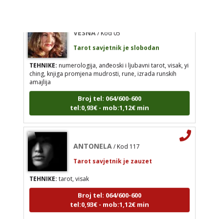
Broj tel: 064/600-600
tel:0,93€ - mob:1,12€ min
VESNA
/ Kod 05
Tarot savjetnik je slobodan
TEHNIKE:
numerologija, anđeoski i ljubavni tarot, visak, yi
ANTONELA
/ Kod 117
ching, knjiga promjena mudrosti, rune, izrada runskih
amajlija
Tarot savjetnik je zauzet
Broj tel: 064/600-600
TEHNIKE:
tarot, visak
tel:0,93€ - mob:1,12€ min
Broj tel: 064/600-600
tel:0,93€ - mob:1,12€ min
ANTONELA
/ Kod 117
Tarot savjetnik je zauzet
TEHNIKE:
tarot, visak
Broj tel: 064/600-600
tel:0,93€ - mob:1,12€ min