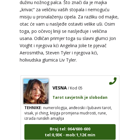
dužinu nožnog palca. Što znači da je majka
Tarot savjetnik je slobodan
„krivac“ za veličinu vaših stopala i nemoguću
misiju u pronalaženju cipela. Za razliku od majke,
TEHNIKE:
astrologija, tarot, numerološki tarot,
visak, feng shui numerologija, anđeoski brojevi,
otac će vam u nasljeđe ostaviti velike uši. Osim
tumačenje snova, rune, kristali, reiki, terapija
toga, po očevoj liniji se nasljeđuje i veličina
bojama, anđeoske karte, iscjeljivanje anđeoskim
usana. Odličan primjer toga su slavni glumci Jon
energijama
Voight i njegova kći Angelina Jolie te pjevač
Broj tel: 064/600-600
Aerosmitha, Steven Tyler i njegova kći,
tel:0,93€ - mob:1,12€ min
holivudska glumica Liv Tyler.
VESNA
/ Kod 05
Tarot savjetnik je slobodan
TEHNIKE:
numerologija, anđeoski i ljubavni tarot,
visak, yi ching, knjiga promjena mudrosti, rune,
izrada runskih amajlija
Broj tel: 064/600-600
tel:0,93€ - mob:1,12€ min