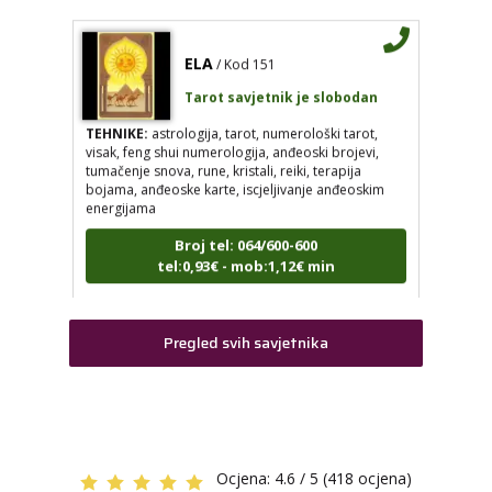
ELA
/ Kod 151
LUCIJA
/ Kod #136
Tarot savjetnik je slobodan
Tarot savjetnik je zauzet
TEHNIKE:
astrologija, tarot, numerološki tarot,
TEHNIKE:
sudbinske karte, anđeoske poruke
visak, feng shui numerologija, anđeoski brojevi,
tumačenje snova, rune, kristali, reiki, terapija
Broj tel: 064/600-600
bojama, anđeoske karte, iscjeljivanje anđeoskim
tel:0,93€ - mob:1,12€ min
energijama
Broj tel: 064/600-600
tel:0,93€ - mob:1,12€ min
ELA
/ Kod 151
Tarot savjetnik je slobodan
Pregled svih savjetnika
TEHNIKE:
astrologija, tarot, numerološki tarot, visak, feng
VESNA
/ Kod 05
shui numerologija, anđeoski brojevi, tumačenje snova,
rune, kristali, reiki, terapija bojama, anđeoske karte,
Tarot savjetnik je slobodan
iscjeljivanje anđeoskim energijama
TEHNIKE:
numerologija, anđeoski i ljubavni tarot,
Broj tel: 064/600-600
visak, yi ching, knjiga promjena mudrosti, rune,
tel:0,93€ - mob:1,12€ min
izrada runskih amajlija
Ocjena:
4.6 / 5 (418 ocjena)