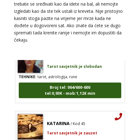
TEHNIKE:
astrologija, tarot, lenormand karte, sudbinske
trebate se sređivati kao da idete na bal, ali nemojte
karte, numerologija
izgledati kao da ste tek ustali iz kreveta. Nije pristojno
Broj tel: 064/600-600
kasniti stoga pazite na vrijeme jer mrze kada ne
tel:0,93€ - mob:1,12€ min
dođete u dogovoreni sat. Ako znate da ćete se dugo
spremati tada krenite ranije i nemojte im dopustiti da
čekaju.
ŽANA
/ Kod 135
Tarot savjetnik je slobodan
TEHNIKE:
tarot, astrologija, rune
Broj tel: 064/600-600
tel:0,93€ - mob:1,12€ min
KATARINA
/ Kod 45
Tarot savjetnik je zauzet
TEHNIKE:
visak, tarot, sudbinske karte