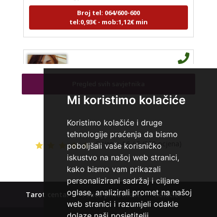
Broj tel: 064/600-600
tel:0,93€ - mob:1,12€ min
ŽANA
/ Kod 135
Tarot savjetnik je slobodan
Pregled svih savjetnika
TEHNIKE:
tarot, astrologija, rune
Mi koristimo kolačiće
Broj tel: 064/600-600
tel:0,93€ - mob:1,12€ min
Koristimo kolačiće i druge
tehnologije praćenja da bismo
Ocjena:
4.6 / 5 (350 ocjena)
poboljšali vaše korisničko
iskustvo na našoj web stranici,
KATARINA
/ Kod 45
kako bismo vam prikazali
personalizirani sadržaj i ciljane
Tarot savjetnik je zauzet
oglase, analizirali promet na našoj
Tarot centar
Polica privatnosti
Kolačići
TEHNIKE:
visak, tarot, sudbinske karte
web stranici i razumjeli odakle
Broj tel: 064/600-600
dolaze naši posjetitelji.