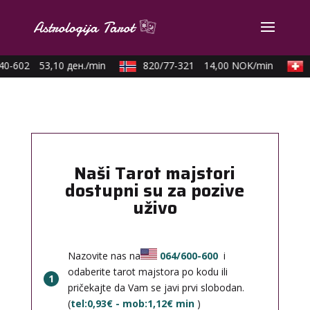
0-602
53,10 ден./min
820/77-321
14,00 NOK/min
0
Naši Tarot majstori
dostupni su za pozive
uživo
Nazovite nas na
064/600-600
i
odaberite tarot majstora po kodu ili
1
pričekajte da Vam se javi prvi slobodan.
(
tel:0,93€ - mob:1,12€ min
)