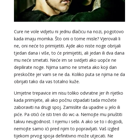
Cure ne vole vidjetu ni jednu dlačicu na nozi, pogotovo
kada imaju momka. Što oni o tome misle? Vjerovali li
ne, oni neće to primijetiti. Ajde ako niste noge obrijali
tjedan dana i više, to će primijetiti, ali jedan ili dva dana
LUCIJA
/ Kod #136
mu neće smetati. Neće im se svidjeti ako uopće ne
Tarot savjetnik je zauzet
depilirate noge. Njima samo ne smeta ako koji dan
TEHNIKE:
sudbinske karte, anđeoske poruke
preskočite jer vam se ne da. Koliko puta se njima ne da
obrijati tako da vas totalno kuže.
Broj tel: 064/600-600
tel:0,93€ - mob:1,12€ min
Umjetne trepavice im nisu toliko odvratne jer ih rijetko
kada primijete, ali ako počnu otpadati tada možete
zaboraviti na drugi spoj. Zamislite da upadne u jelo ili
piće. Pa otići će isti tren do wc-a. Nemojte mu priuštiti
EMA
/ Kod 30
takvu neugodnost. I njemu i sebi. A ako se to i dogodi,
nemojte samo ići pred njim to popravljati. Vaš izgled
Tarot savjetnik je zauzet
tijekom prvog spoja definitivno može utjecati. Ne