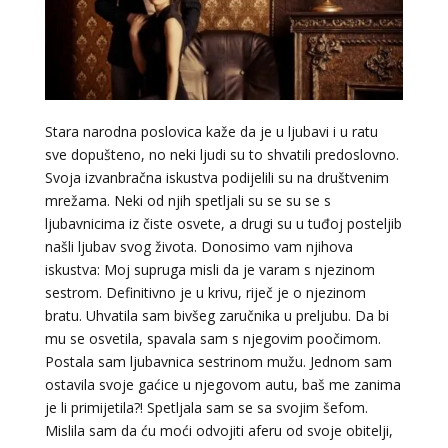
Stara narodna poslovica kaže da je u ljubavi i u ratu
sve dopušteno, no neki ljudi su to shvatili predoslovno.
Svoja izvanbračna iskustva podijelili su na društvenim
mrežama. Neki od njih spetljali su se su se s
ljubavnicima iz čiste osvete, a drugi su u tuđoj posteljib
našli ljubav svog života. Donosimo vam njihova
iskustva: Moj supruga misli da je varam s njezinom
sestrom. Definitivno je u krivu, riječ je o njezinom
bratu. Uhvatila sam bivšeg zaručnika u preljubu. Da bi
mu se osvetila, spavala sam s njegovim poočimom.
LUCIJA
/ Kod #136
Postala sam ljubavnica sestrinom mužu. Jednom sam
Tarot savjetnik je zauzet
ostavila svoje gaćice u njegovom autu, baš me zanima
TEHNIKE:
sudbinske karte, anđeoske poruke
je li primijetila?! Spetljala sam se sa svojim šefom.
Mislila sam da ću moći odvojiti aferu od svoje obitelji,
Broj tel: 064/600-600