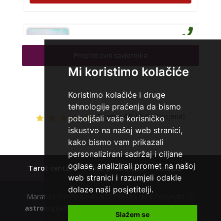
STOJA
/ Kod 31
Pregled svih savjetnika
Tarot savjetnik je slobodan
Mi koristimo kolačiće
TEHNIKE:
kristalna kugla, tarot, vidovitost, visak
Broj tel: 064/600-600
Koristimo kolačiće i druge
tel:0,93€ - mob:1,12€ min
tehnologije praćenja da bismo
Ocjena:
4.9 / 5 (507 ocjena)
poboljšali vaše korisničko
iskustvo na našoj web stranici,
kako bismo vam prikazali
AZRA
/ Kod 02
personalizirani sadržaj i ciljane
Tarot savjetnik je slobodan
oglase, analizirali promet na našoj
Tarot centar
Polica privatnosti
Kolačići
TEHNIKE:
visak, tarot, vidovitost, ljubavna predviđanja
web stranici i razumjeli odakle
dolaze naši posjetitelji.
Broj tel: 064/600-600
Maratela mreže d.o.o., 072700700, +18 Copyright Ⓒ
tel:0,93€ - mob:1,12€ min
astrologijatarot.com
| Usluge smiju koristiti osobe
Slažem se
starije od +18 godina.