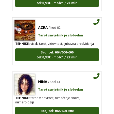
tel:0,93€ - mob:1,12€ min
AZRA
/ Kod 02
Tarot savjetnik je slobodan
TEHNIKE:
visak, tarot, vidovitost, ljubavna predviđanja
Broj tel: 064/600-600
tel:0,93€ - mob:1,12€ min
NINA
/ Kod 43
Tarot savjetnik je slobodan
TEHNIKE:
tarot, vidovitost, tumečenje snova,
numerologija
Broj tel: 064/600-600
tel:0,93€ - mob:1,12€ min