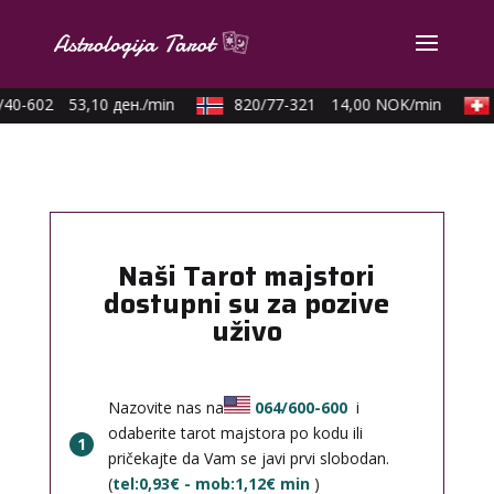
40-602
53,10 ден./min
820/77-321
14,00 NOK/min
Naši Tarot majstori
dostupni su za pozive
uživo
Nazovite nas na
064/600-600
i
odaberite tarot majstora po kodu ili
1
pričekajte da Vam se javi prvi slobodan.
(
tel:0,93€ - mob:1,12€ min
)