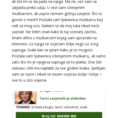
ali čini mi se da pada na njega. Ma ne, već sam se
tel:0,93€ - mob:1,12€ min
zaljubila preko ušiju. U vezi sam oženjenim
muškarcem, ali uopće nemam grižnju savjesti. Što to
govori o meni?! Postala sam ljubavnica muškarcu koji
radi za mog oca. Nadam se da moj tata nikad neće
DIJA
/ Kod 64
saznati. Ne želim znati kako bi taj scenarij završio.
Tarot savjetnik je zauzet
Imam aferu s muškarcem kojeg sam upoznala na
internetu. Uz njega se osjećam življe nego uz svog
TEHNIKE:
vedska astrologija (jyotish), reiki, tarot, oracle
karte, duhovni razgovori
supruga. Svaki dan se pitam kako je to moguće.
Postala sam ljubavnica oženjenom muškarcu, ali samo
Broj tel: 064/600-600
zato što mi je njegova supruga za to platila. Ona želi
tel:0,93€ - mob:1,12€ min
rastavu i želi mu naplatiti za sve godine braka. Spetljalo
sam se njom i nikad se nisam osjećao bolje i lošije. I
sve to u isto vrijeme.
STOJA
/ Kod 31
Tarot savjetnik je slobodan
TEHNIKE:
kristalna kugla, tarot, vidovitost, visak
Broj tel: 064/600-600