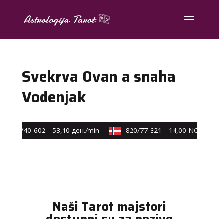
Svekrva Ovan a snaha
Vodenjak
0590/40-602
53,10 ден./min
820/77-321
14,00 NOK/min
Naši Tarot majstori
dostupni su za pozive