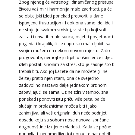
Zbog njenog će vatrenog i dinamičanog pristupa
životu vaš mir i harmonija malo zadrhtati, pa će
se obiteljski izleti ponekad pretvoriti u dane
ispunjene frustracijom. I dok ona samo ide, ide i
ne staje (u svakom smislu), vi ste tip koji voli
zastati i uhvatiti malo sunca, osjetiti povjetarac i
LUCIJA
/ Kod #136
pogledati krajolik, ili se naprosto malo ljubiti sa
Tarot savjetnik je zauzet
svojim mužem na nekom novom mjestu. Zato
TEHNIKE:
sudbinske karte, anđeoske poruke
progovorite, nemojte ju trpiti u tišini jer će i djeci
izleti postati sinonim za stres, što je zadnje što bi
Broj tel: 064/600-600
trebali biti. Ako joj kažete da ne možete (ili ne
tel:0,93€ - mob:1,12€ min
želite) pratiti njen ritam, ona će svejedno
zadovoljno nastaviti dalje jednakom brzinom
zabavljajući se sama. Uz neizdrživ tempo, zna
ponekad i ponoviti istu priču više puta, pa će
RAJNA
/ Kod 85
slučajnim prolaznicima možda biti i jako
Tarot savjetnik je slobodan
zanimljiva, ali vaš originalni duh neće podnjeti
dosadu koju sa sobom nose nanova ispričane
TEHNIKE:
tarot, razgovori
dogodovštine iz njene mladosti. Kada se počne
Broj tel: 064/600-600
ponavljati, nenametljivo joj ponudite par dobrih