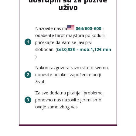
uživo
Nazovite nas na
064/600-600
i
odaberite tarot majstora po kodu ili
1
pričekajte da Vam se javi prvi
slobodan. (
tel:0,93€ - mob:1,12€ min
)
Nakon razgovora razmislite o svemu,
2
donesite odluke i započenite bolji
život!
Za sve dodatna pitanja i probleme,
3
ponovno nas nazovite jer mi smo
ovdje samo zbog Vas