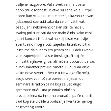
usiljene razgovore. Vaša svekrva ima dosta
neobičnu osobnost i rijetke su žene koje ju trpe
dobro kao vi. A ako imate sreće, ukazanu će vam
ljubaznost uzvratiti tako da će prihvatiti vaš
osebujan i nekonvencionalan stil, te neće u
svakoj prilici isticati da ste malo čudni kako misli.
Jedini koncert ili festival na koji biste vas dvije
eventualno mogle otići zajedno bi trebao biti u
Pusti me da budem što jesam stilu. I dok Ovnovi
vole zapovijedati, vi ste timski igrači koji će
prihvatiti njihove igrice, ali nećete dopustiti da vas
njihov karakter previše omete. Budući da obje
volite nove stvari i uživate u New age filozofiji,
svoju svekrvu možete povesti na jedan od
seminara ili radionica na koji se već dugo
spremate otići. Ona je ionako obično
prezaposlena da ih sama pronađe, pa će cijeniti
trud koji ste uložile u podizanje kvalitete njenog
društvenog života.