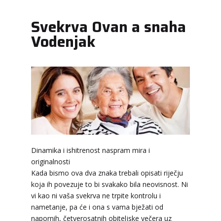
Svekrva Ovan a snaha
Vodenjak
Dinamika i ishitrenost naspram mira i
originalnosti
Kada bismo ova dva znaka trebali opisati riječju
koja ih povezuje to bi svakako bila neovisnost. Ni
vi kao ni vaša svekrva ne trpite kontrolu i
nametanje, pa će i ona s vama bježati od
napornih, četverosatnih obiteljske večera uz