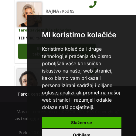
RAJNA
/ Kod 85
Tarot savjetnik je slobodan
Mi koristimo kolačiće
TEHNIKE:
tarot, razgovori
Broj tel: 064/600-600
Koristimo kolačiće i druge
tel:0,93€ - mob:1,12€ min
tehnologije praćenja da bismo
poboljšali vaše korisničko
iskustvo na našoj web stranici,
EVITA
/ Kod 52
kako bismo vam prikazali
personalizirani sadržaj i ciljane
oglase, analizirali promet na našoj
Tarot centar
Polica privatnosti
Kolačići
Tarot savjetnik je slobodan
web stranici i razumjeli odakle
TEHNIKE:
tarot
dolaze naši posjetitelji.
Maratela mreže d.o.o., 072700700, +18 Copyright Ⓒ
Broj tel: 064/600-600
tel:0,93€ - mob:1,12€ min
astrologijatarot.com
| Usluge smiju koristiti osobe
Slažem se
starije od +18 godina.
Preko 50.000 zadovoljnih tarot korisnika. Nazovite
Odbijam