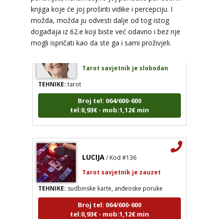
tel:0,93€ - mob:1,12€ min
knjiga koje će joj proširiti vidike i percepciju. I
možda, možda ju odvesti dalje od tog istog
događaja iz 62.e koji biste već odavno i bez nje
mogli ispričati kao da ste ga i sami proživjeli.
EVITA
/ Kod 52
Tarot savjetnik je slobodan
TEHNIKE:
tarot
Broj tel: 064/600-600
tel:0,93€ - mob:1,12€ min
LUCIJA
/ Kod #136
Tarot savjetnik je zauzet
TEHNIKE:
sudbinske karte, anđeoske poruke
Broj tel: 064/600-600
tel:0,93€ - mob:1,12€ min