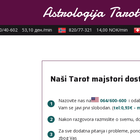
/40-602
53,10 ден./min
820/77-321
14,00 NOK/min
Naši Tarot majstori dos
Nazovite nas na
064/600-600
i odab
1
Vam se javi prvi slobodan. (
tel:0,93€ -
2
Nakon razgovora razmislite o svemu, done
Za sve dodatna pitanja i probleme, po
3
zbog Vas