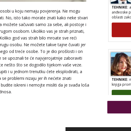
TEHNIKE:
a
anđeoske po
o osobi u koju nemaju povjerenja. Ne mogu
oblasti zak
ti. No, isto tako morate znati kako neke stvari
a možete sačuvati samo za sebe, ali postoje i
drugom osobom. Ukoliko vas je strah priznati,
 Koliko god vas strah bilo mroate sve reći
 drugu osobu. Ne možete takve tajne čuvati jer
nego od treće osobe. To je dio prošlosti i on
se upoznali te će najvjerojatnije zaboraviti
ite nešto što se dogodilo tijekom vaše veze.
iti i u jednom trenutku ćete eksplodirati, a
TEHNIKE:
n
 se problemi nizaju jer ih nećete znati
knjiga prom
budite iskreni i nemojte misliti da je svađa loša
odnosa.