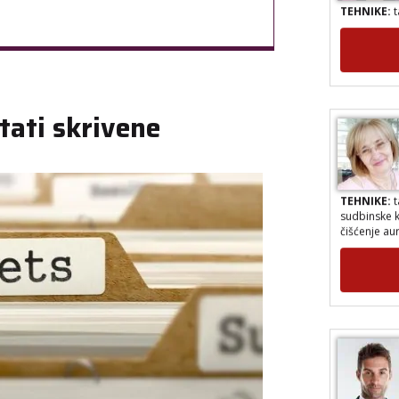
TEHNIKE:
t
tati skrivene
TEHNIKE:
t
sudbinske k
čišćenje au