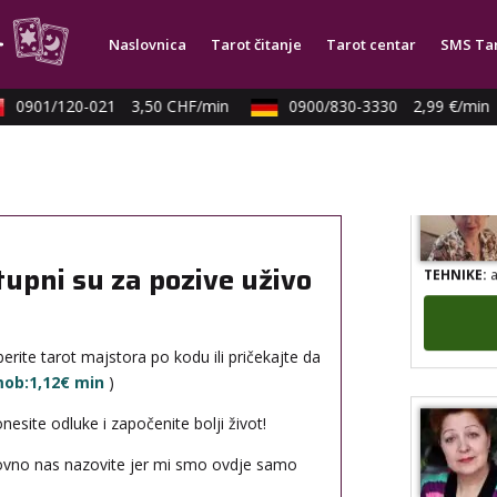
TEHNIKE:
t
Naslovnica
Tarot čitanje
Tarot centar
SMS Ta
0901/120-021
3,50 CHF/min
0900/830-3330
2,99 €/min
TEHNIKE:
a
tupni su za pozive uživo
erite tarot majstora po kodu ili pričekajte da
 mob:1,12€ min
)
site odluke i započenite bolji život!
novno nas nazovite jer mi smo ovdje samo