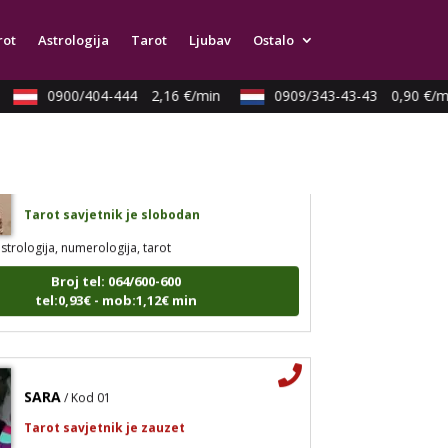
arot, astrologija, rune
rot
Astrologija
Tarot
Ljubav
Ostalo
Broj tel: 064/600-600
tel:0,93€ - mob:1,12€ min
0900/404-444
2,16 €/min
0909/343-43-43
0,90 €/mi
JASMINKA
/ Kod 56
Tarot savjetnik je slobodan
strologija, numerologija, tarot
Broj tel: 064/600-600
tel:0,93€ - mob:1,12€ min
SARA
/ Kod 01
Tarot savjetnik je zauzet