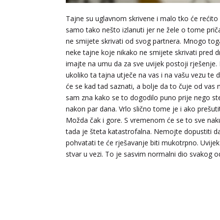
Tajne su uglavnom skrivene i malo tko će rećit
samo tako nešto izlanuti jer ne žele o tome priča
ne smijete skrivati od svog partnera. Mnogo tog
neke tajne koje nikako ne smijete skrivati pred 
imajte na umu da za sve uvijek postoji rješenje.
ukoliko ta tajna utječe na vas i na vašu vezu te
će se kad tad saznati, a bolje da to čuje od vas 
sam zna kako se to dogodilo puno prije nego ste 
nakon par dana. Vrlo slično tome je i ako prešut
Možda čak i gore. S vremenom će se to sve nakup
tada je šteta katastrofalna. Nemojte dopustiti da
pohvatati te će rješavanje biti mukotrpno. Uvijek 
stvar u vezi. To je sasvim normalni dio svakog 