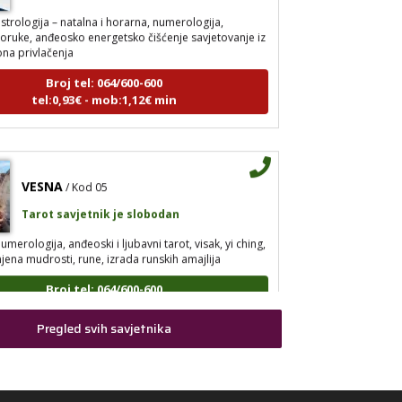
strologija – natalna i horarna, numerologija,
ruke, anđeosko energetsko čišćenje savjetovanje iz
ona privlačenja
Broj tel: 064/600-600
tel:0,93€ - mob:1,12€ min
VESNA
/ Kod 05
Tarot savjetnik je slobodan
umerologija, anđeoski i ljubavni tarot, visak, yi ching,
jena mudrosti, rune, izrada runskih amajlija
Broj tel: 064/600-600
tel:0,93€ - mob:1,12€ min
Pregled svih savjetnika
STOJA
/ Kod 31