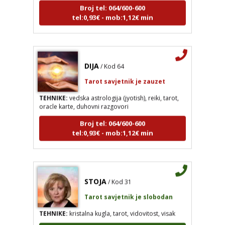
tel:0,93€ - mob:1,12€ min
DIJA
/ Kod 64
Tarot savjetnik je zauzet
TEHNIKE:
vedska astrologija (jyotish), reiki, tarot,
oracle karte, duhovni razgovori
Broj tel: 064/600-600
tel:0,93€ - mob:1,12€ min
STOJA
/ Kod 31
Tarot savjetnik je slobodan
TEHNIKE:
kristalna kugla, tarot, vidovitost, visak
Broj tel: 064/600-600
tel:0,93€ - mob:1,12€ min