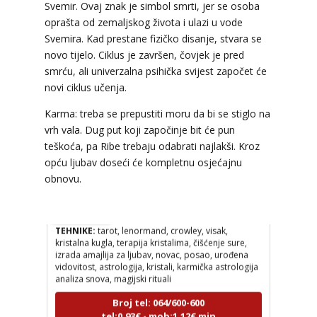
Svemir. Ovaj znak je simbol smrti, jer se osoba
VESNA BURCSA
/ Kod 55
oprašta od zemaljskog života i ulazi u vode
Tarot savjetnik je zauzet
Svemira. Kad prestane fizičko disanje, stvara se
novo tijelo. Ciklus je završen, čovjek je pred
TEHNIKE:
tarot, psihološki razgovori
smrću, ali univerzalna psihička svijest započet će
Broj tel: 064/600-600
novi ciklus učenja.
tel:0,93€ - mob:1,12€ min
Karma: treba se prepustiti moru da bi se stiglo na
vrh vala. Dug put koji započinje bit će pun
teškoća, pa Ribe trebaju odabrati najlakši. Kroz
opću ljubav doseći će kompletnu osjećajnu
TEODORA
/ Kod 29
obnovu.
Tarot savjetnik je zauzet
TEHNIKE:
tarot, lenormand, crowley, visak,
kristalna kugla, terapija kristalima, čišćenje sure,
izrada amajlija za ljubav, novac, posao, urođena
vidovitost, astrologija, kristali, karmička astrologija
analiza snova, magijski rituali
Broj tel: 064/600-600
tel:0,93€ - mob:1,12€ min