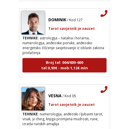
DOMINIK
/ Kod 127
Tarot savjetnik je zauzet
TEHNIKE:
astrologija – natalna i horarna,
numerologija, anđeoske poruke, anđeosko
energetsko čišćenje savjetovanje iz oblasti zakona
privlačenja
Broj tel: 064/600-600
tel:0,93€ - mob:1,12€ min
VESNA
/ Kod 05
Tarot savjetnik je zauzet
TEHNIKE:
numerologija, anđeoski i ljubavni tarot,
visak, yi ching, knjiga promjena mudrosti, rune,
izrada runskih amajlija
Broj tel: 064/600-600