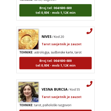
tel:0,93€ - mob:1,12€ min
NIVES
/ Kod 20
Tarot savjetnik je zauzet
TEHNIKE:
astrologija, sudbinske karte, tarot
Broj tel: 064/600-600
tel:0,93€ - mob:1,12€ min
VESNA BURCSA
/ Kod 55
NIVES
/ Kod 20
Tarot savjetnik je zauzet
Tarot savjetnik je zauzet
TEHNIKE:
tarot, psihološki razgovori
TEHNIKE:
astrologija, sudbinske karte, tarot
Broj tel: 064/600-600
Broj tel: 064/600-600
tel:0,93€ - mob:1,12€ min