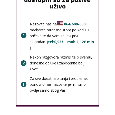
uživo
Nazovite nas na
064/600-600
i
odaberite tarot majstora po kodu ili
1
pričekajte da Vam se javi prvi
slobodan. (
tel:0,93€ - mob:1,12€ min
)
Nakon razgovora razmislite o svemu,
2
donesite odluke i započenite bolji
život!
Za sve dodatna pitanja i probleme,
3
ponovno nas nazovite jer mi smo
ovdje samo zbog Vas