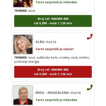
Tarot savjetnik je slobodan
TEHNIKE:
tarot
TEHNIKE:
tarot
Broj tel: 064/600-600
tel:0,93€ - mob:1,12€ min
Broj tel: 064/600-600
tel:0,93€ - mob:1,12€ min
ALBA
/ Kod 24
Tarot savjetnik je zauzet
ALBA
/ Kod 24
TEHNIKE:
tarot, sudbinske karte, crowley, visak, molitve,
Tarot savjetnik je zauzet
podizanje energije
TEHNIKE:
tarot, sudbinske karte, crowley, visak,
Broj tel: 064/600-600
molitve, podizanje energije
tel:0,93€ - mob:1,12€ min
Broj tel: 064/600-600
tel:0,93€ - mob:1,12€ min
IRIDA - MAGDALENA
/ Kod 36
Tarot savjetnik je slobodan
IRIDA - MAGDALENA
/ Kod 36
TEHNIKE:
tarot, jijing, arhetipski kotač, praktična intuicija,
kromoterapija, biblioterapija (terapija čitanjem i
Tarot savjetnik je slobodan