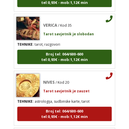
EVITA
/ Kod 52
Tarot savjetnik je slobodan
VERICA
/ Kod 35
TEHNIKE:
tarot
Tarot savjetnik je slobodan
Broj tel: 064/600-600
tel:0,93€ - mob:1,12€ min
TEHNIKE:
tarot, razgovori
Broj tel: 064/600-600
tel:0,93€ - mob:1,12€ min
VERICA
/ Kod 35
Tarot savjetnik je slobodan
NIVES
/ Kod 20
TEHNIKE:
tarot, razgovori
Tarot savjetnik je zauzet
Broj tel: 064/600-600
TEHNIKE:
astrologija, sudbinske karte, tarot
tel:0,93€ - mob:1,12€ min
Broj tel: 064/600-600
tel:0,93€ - mob:1,12€ min