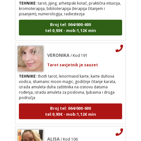
pisanjem), numerologija, radiestezija
TEHNIKE:
tarot, jijing, arhetipski kotač, praktična
intuicija, kromoterapija, biblioterapija (terapija
Broj tel: 064/600-600
čitanjem i pisanjem), numerologija, radiestezija
tel:0,93€ - mob:1,12€ min
Broj tel: 064/600-600
tel:0,93€ - mob:1,12€ min
VERONIKA
/ Kod 191
Tarot savjetnik je zauzet
TEHNIKE:
thoth tarot, lenormand karte, karte duhova
VERONIKA
/ Kod 191
vodica, shamanic moon magic, godišnje čitanje karata,
Tarot savjetnik je zauzet
izrada amuleta duha zaštitnika na osnovu datuma
rođenja, izrada amuleta za poslovna, ljubavna i druga
TEHNIKE:
thoth tarot, lenormand karte, karte
područja
duhova vodica, shamanic moon magic, godišnje
čitanje karata, izrada amuleta duha zaštitnika na
Broj tel: 064/600-600
osnovu datuma rođenja, izrada amuleta za
tel:0,93€ - mob:1,12€ min
poslovna, ljubavna i druga područja
Broj tel: 064/600-600
tel:0,93€ - mob:1,12€ min
ALISA
/ Kod 106
Tarot savjetnik je zauzet