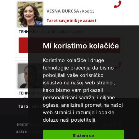
VESNA BURCSA
/ Kod 55
Tarot savjetnik je zauzet
TEHNIKE:
tarot, psihološki razgovori
Broj tel: 064/600-600
tel:0,93€ - mob:1,12€ min
Mi koristimo kolačiće
Koristimo kolačiće i druge
TEODORA
/ Kod 29
tehnologije praćenja da bismo
Tarot savjetnik je zauzet
poboljšali vaše korisničko
iskustvo na našoj web stranici,
TEHNIKE:
tarot, lenormand, crowley, visak, kristalna
kugla, terapija kristalima, čišćenje sure, izrada amajlija za
kako bismo vam prikazali
ljubav, novac, posao, urođena vidovitost, astrologija,
personalizirani sadržaj i ciljane
kristali, karmička astrologija analiza snova, magijski rituali
oglase, analizirali promet na našoj
Tarot centar
Polica privatnosti
Kolačići
Broj tel: 064/600-600
web stranici i razumjeli odakle
tel:0,93€ - mob:1,12€ min
dolaze naši posjetitelji.
Maratela mreže d.o.o., 072700700, +18 Copyright Ⓒ
astrologijatarot.com
| Usluge smiju koristiti osobe
Slažem se
starije od +18 godina.