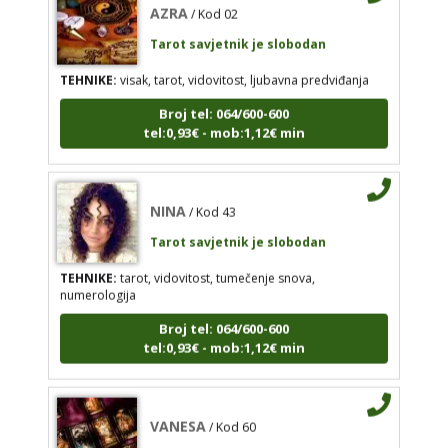
Tarot savjetnik je slobodan
TEHNIKE:
visak, tarot, vidovitost, ljubavna
predviđanja
TEHNIKE:
visak, tarot, vidovitost, ljubavna predviđanja
Broj tel: 064/600-600
Broj tel: 064/600-600
tel:0,93€ - mob:1,12€ min
tel:0,93€ - mob:1,12€ min
NINA
/ Kod 43
NINA
/ Kod 43
Tarot savjetnik je slobodan
Tarot savjetnik je slobodan
TEHNIKE:
tarot, vidovitost, tumečenje snova,
TEHNIKE:
tarot, vidovitost, tumečenje snova,
numerologija
numerologija
Broj tel: 064/600-600
Broj tel: 064/600-600
tel:0,93€ - mob:1,12€ min
tel:0,93€ - mob:1,12€ min
VANESA
/ Kod 60
VANESA
/ Kod 60
Tarot savjetnik je slobodan