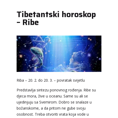
Tibetantski horoskop
– Ribe
NIVES
/ Kod 20
Tarot savjetnik je zauzet
Riba – 20. 2. do 20. 3. – povratak svijetlu
TEHNIKE:
astrologija, sudbinske karte, tarot
Predstavlja sintezu ponovnog rođenja. Ribe su
Broj tel: 064/600-600
djeca mora, žive u oceanu. Same su ali se
tel:0,93€ - mob:1,12€ min
ujedinjuju sa Svemirom. Dobro se snalaze u
božanskome, a da pritom ne gube svoju
osobnost. Treba otvoriti vrata koja vode u