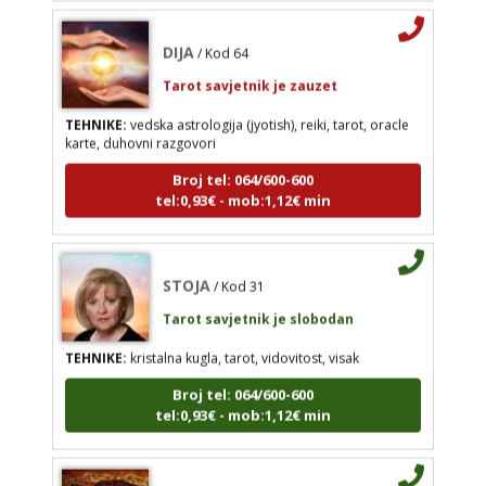
DIJA
/ Kod 64
TEHNIKE:
vedska astrologija (jyotish), reiki, tarot,
oracle karte, duhovni razgovori
Tarot savjetnik je zauzet
Broj tel: 064/600-600
TEHNIKE:
vedska astrologija (jyotish), reiki, tarot, oracle
tel:0,93€ - mob:1,12€ min
karte, duhovni razgovori
Broj tel: 064/600-600
tel:0,93€ - mob:1,12€ min
STOJA
/ Kod 31
Tarot savjetnik je slobodan
STOJA
/ Kod 31
TEHNIKE:
kristalna kugla, tarot, vidovitost, visak
Tarot savjetnik je slobodan
Broj tel: 064/600-600
TEHNIKE:
kristalna kugla, tarot, vidovitost, visak
tel:0,93€ - mob:1,12€ min
Broj tel: 064/600-600
tel:0,93€ - mob:1,12€ min
AZRA
/ Kod 02
AZRA
/ Kod 02
Tarot savjetnik je slobodan