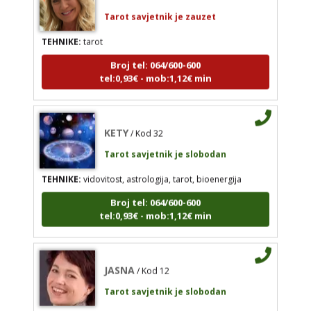
TEHNIKE:
tarot
ALISA
/ Kod 106
Broj tel: 064/600-600
Tarot savjetnik je zauzet
tel:0,93€ - mob:1,12€ min
TEHNIKE:
tarot
Broj tel: 064/600-600
KETY
tel:0,93€ - mob:1,12€ min
/ Kod 32
Tarot savjetnik je slobodan
TEHNIKE:
vidovitost, astrologija, tarot, bioenergija
KETY
/ Kod 32
Broj tel: 064/600-600
tel:0,93€ - mob:1,12€ min
Tarot savjetnik je slobodan
TEHNIKE:
vidovitost, astrologija, tarot, bioenergija
Broj tel: 064/600-600
JASNA
/ Kod 12
tel:0,93€ - mob:1,12€ min
Tarot savjetnik je slobodan
TEHNIKE:
numerologija, visak, nebeski krug, tarot