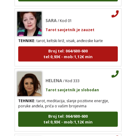
Broj tel: 064/600-600
tel:0,93€ - mob:1,12€ min
SARA
/ Kod 01
Tarot savjetnik je zauzet
TEHNIKE:
tarot, keltski križ, visak, anđeoske karte
HELENA
/ Kod 333
Broj tel: 064/600-600
Tarot savjetnik je slobodan
tel:0,93€ - mob:1,12€ min
TEHNIKE:
tarot, meditacija, slanje pozitivne
energije, poruke anđela, priča o vašim brojevima
Broj tel: 064/600-600
HELENA
/ Kod 333
tel:0,93€ - mob:1,12€ min
Tarot savjetnik je slobodan
TEHNIKE:
tarot, meditacija, slanje pozitivne energije,
poruke anđela, priča o vašim brojevima
DOMINIK
/ Kod 127
Broj tel: 064/600-600
tel:0,93€ - mob:1,12€ min
Tarot savjetnik je zauzet
TEHNIKE:
astrologija – natalna i horarna,
numerologija, anđeoske poruke, anđeosko
energetsko čišćenje savjetovanje iz oblasti zakona