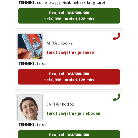
Broj tel: 064/600-600
JASNA
/ Kod 12
tel:0,93€ - mob:1,12€ min
Tarot savjetnik je slobodan
TEHNIKE:
numerologija, visak, nebeski krug, tarot
MIRA
/ Kod 72
Broj tel: 064/600-600
tel:0,93€ - mob:1,12€ min
Tarot savjetnik je zauzet
TEHNIKE:
tarot
Broj tel: 064/600-600
tel:0,93€ - mob:1,12€ min
MIRA
/ Kod 72
Tarot savjetnik je zauzet
TEHNIKE:
tarot
EVITA
/ Kod 52
Broj tel: 064/600-600
Tarot savjetnik je slobodan
tel:0,93€ - mob:1,12€ min
TEHNIKE:
tarot
Broj tel: 064/600-600
tel:0,93€ - mob:1,12€ min