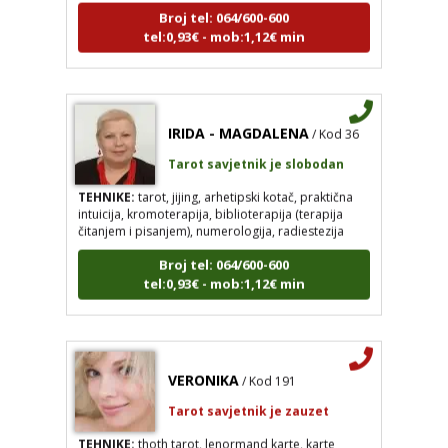
tel:0,93€ - mob:1,12€ min
IRIDA - MAGDALENA
/ Kod 36
Tarot savjetnik je slobodan
TEHNIKE:
tarot, jijing, arhetipski kotač, praktična
intuicija, kromoterapija, biblioterapija (terapija
čitanjem i pisanjem), numerologija, radiestezija
Broj tel: 064/600-600
tel:0,93€ - mob:1,12€ min
VERONIKA
/ Kod 191
Tarot savjetnik je zauzet
TEHNIKE:
thoth tarot, lenormand karte, karte
duhova vodica, shamanic moon magic, godišnje
čitanje karata, izrada amuleta duha zaštitnika na