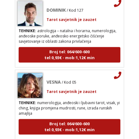
DOMINIK
/ Kod 127
privlačenja
Tarot savjetnik je zauzet
Broj tel: 064/600-600
tel:0,93€ - mob:1,12€ min
TEHNIKE:
astrologija – natalna i horarna, numerologija,
anđeoske poruke, anđeosko energetsko čišćenje
savjetovanje iz oblasti zakona privlačenja
Broj tel: 064/600-600
tel:0,93€ - mob:1,12€ min
VESNA
/ Kod 05
Tarot savjetnik je zauzet
TEHNIKE:
numerologija, anđeoski i ljubavni tarot,
VESNA
/ Kod 05
visak, yi ching, knjiga promjena mudrosti, rune,
izrada runskih amajlija
Tarot savjetnik je zauzet
Broj tel: 064/600-600
TEHNIKE:
numerologija, anđeoski i ljubavni tarot, visak, yi
tel:0,93€ - mob:1,12€ min
ching, knjiga promjena mudrosti, rune, izrada runskih
amajlija
Broj tel: 064/600-600
tel:0,93€ - mob:1,12€ min
DIJA
/ Kod 64
Tarot savjetnik je zauzet