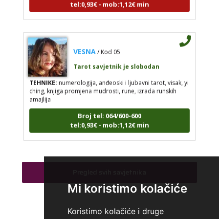
tel:0,93€ - mob:1,12€ min
VESNA
/ Kod 05
Tarot savjetnik je slobodan
TEHNIKE:
numerologija, anđeoski i ljubavni tarot, visak, yi
ching, knjiga promjena mudrosti, rune, izrada runskih
amajlija
Broj tel: 064/600-600
tel:0,93€ - mob:1,12€ min
ANTONELA
/ Kod 117
Pregled svih savjetnika
Tarot savjetnik je zauzet
Mi koristimo kolačiće
TEHNIKE:
tarot, visak
Koristimo kolačiće i druge
Broj tel: 064/600-600