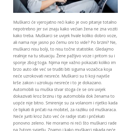
Muškarci će vjerojatno reći kako je ovo pitanje totalno
nepotrebno jer svi znaju kako većian žena ne zna voziti
LUCIJA
/ Kod #136
kako treba. Muškarci se uvijek hvale koliko dobro voze,
Tarot savjetnik je zauzet
ali nama nije jasno po čemu oni to vide? Po brzini? Ne,
muškarci nisu bolji, to nisu točne statistike. Gledajmo
TEHNIKE:
sudbinske karte, anđeoske poruke
realnije na tu situaciju. Žene pažljivo voze i pritom su i
Broj tel: 064/600-600
sporije zbog toga. Njima nije važno pokazati koliko im
tel:0,93€ - mob:1,12€ min
brzo auto ide već se truditi biti sigurna vozačica koja
neće uzrokovati nesreće. Muškarci su ti koji najviše
krše zakon i uzrokuju nesreće i to je dokazano.
Automobili su muška stvar stoga će se oni uvijek
VESNA
/ Kod 05
dokazivati kroz brzinu i tip automobila dok ženama to
uopće nije bitno. Smirenije su za volanom i rijetko kada
Tarot savjetnik je slobodan
će tipkati ili pričati na mobitel, za razliku od muškaraca.
TEHNIKE:
numerologija, anđeoski i ljubavni tarot, visak, yi
Neće juriti kroz žuto već će radije stati i pričekati
ching, knjiga promjena mudrosti, rune, izrada runskih
ponovno zeleno. Ne moramo ni reći što muškarci rade
amajlija
na žutom svijetlu. Znamo i kako muškarci nikada neće