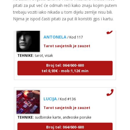
Broj tel: 064/600-600
pitati za put već će odmah reći kako znaju kojim putem
tel:0,93€ - mob:1,12€ min
trebaju voziti iako nikada u tom dijelu zemlje nisu bili.
Njima je ispod časti pitati za put ili koristiti gps i kartu.
ANTONELA
/ Kod 117
Tarot savjetnik je zauzet
TEHNIKE:
tarot, visak
Broj tel: 064/600-600
tel:0,93€ - mob:1,12€ min
LUCIJA
/ Kod #136
Tarot savjetnik je zauzet
TEHNIKE:
sudbinske karte, anđeoske poruke
Broj tel: 064/600-600