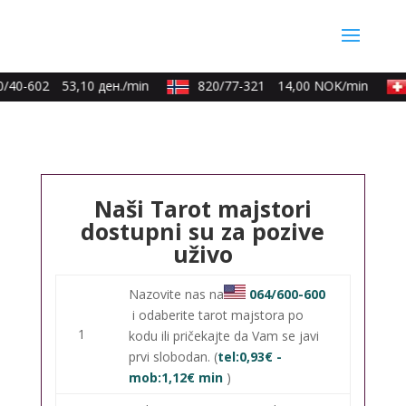
/40-602
53,10 ден./min
820/77-321
14,00 NOK/min
Naši Tarot majstori
dostupni su za pozive
uživo
Nazovite nas na
064/600-600
i odaberite tarot majstora po
1
kodu ili pričekajte da Vam se javi
prvi slobodan. (
tel:0,93€ -
mob:1,12€ min
)