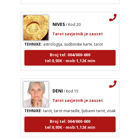
NIVES
/ Kod 20
Tarot savjetnik je zauzet
TEHNIKE:
astrologija, sudbinske karte, tarot
Broj tel: 064/600-600
tel:0,93€ - mob:1,12€ min
DENI
/ Kod 15
NIVES
/ Kod 20
Tarot savjetnik je zauzet
Tarot savjetnik je zauzet
TEHNIKE:
tarot, tarot marseille, ljubavni tarot, visak
TEHNIKE:
astrologija, sudbinske karte, tarot
Broj tel: 064/600-600
Broj tel: 064/600-600
tel:0,93€ - mob:1,12€ min
tel:0,93€ - mob:1,12€ min