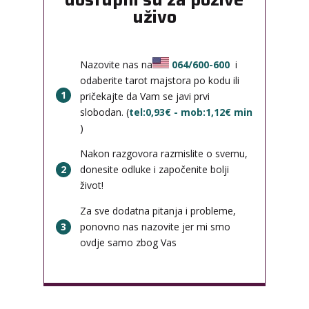
uživo
Nazovite nas na
064/600-600
i
odaberite tarot majstora po kodu ili
1
pričekajte da Vam se javi prvi
slobodan. (
tel:0,93€ - mob:1,12€ min
)
Nakon razgovora razmislite o svemu,
2
donesite odluke i započenite bolji
život!
Za sve dodatna pitanja i probleme,
3
ponovno nas nazovite jer mi smo
ovdje samo zbog Vas