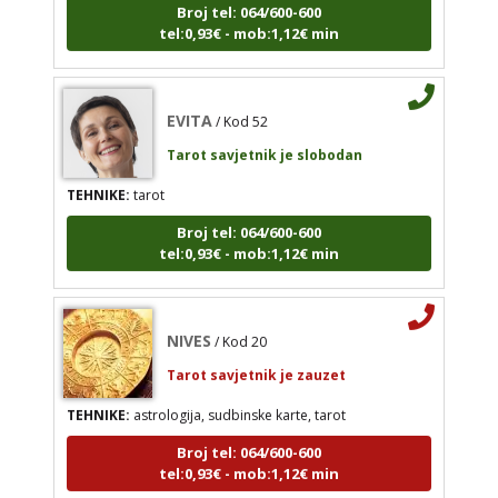
tel:0,93€ - mob:1,12€ min
EVITA
/ Kod 52
Tarot savjetnik je slobodan
EVITA
/ Kod 52
TEHNIKE:
tarot
Tarot savjetnik je slobodan
Broj tel: 064/600-600
tel:0,93€ - mob:1,12€ min
TEHNIKE:
tarot
Broj tel: 064/600-600
tel:0,93€ - mob:1,12€ min
NIVES
/ Kod 20
Tarot savjetnik je zauzet
TEHNIKE:
astrologija, sudbinske karte, tarot
Broj tel: 064/600-600
tel:0,93€ - mob:1,12€ min