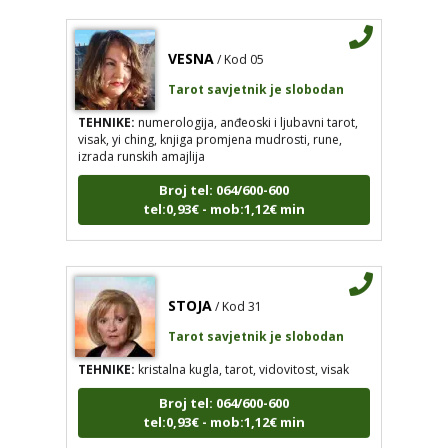
VESNA
/ Kod 05
Tarot savjetnik je slobodan
TEHNIKE:
numerologija, anđeoski i ljubavni tarot,
visak, yi ching, knjiga promjena mudrosti, rune,
izrada runskih amajlija
Broj tel: 064/600-600
tel:0,93€ - mob:1,12€ min
STOJA
/ Kod 31
Tarot savjetnik je slobodan
TEHNIKE:
kristalna kugla, tarot, vidovitost, visak
Broj tel: 064/600-600
tel:0,93€ - mob:1,12€ min