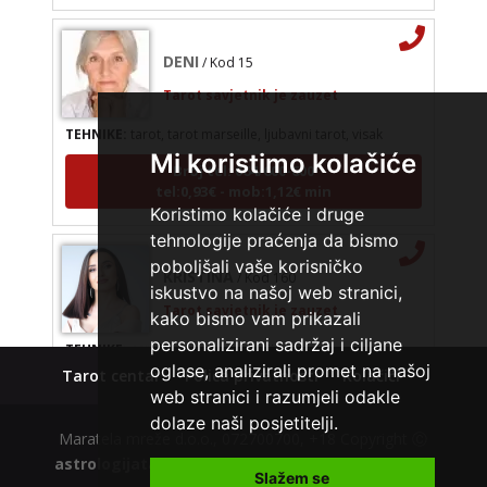
DENI
/ Kod 15
Tarot savjetnik je zauzet
TEHNIKE:
tarot, tarot marseille, ljubavni tarot, visak
Broj tel: 064/600-600
Mi koristimo kolačiće
tel:0,93€ - mob:1,12€ min
Koristimo kolačiće i druge
tehnologije praćenja da bismo
KRISTINA
/ Kod 160
poboljšali vaše korisničko
iskustvo na našoj web stranici,
Tarot savjetnik je zauzet
kako bismo vam prikazali
TEHNIKE:
asrologija; numerologija, tarot
personalizirani sadržaj i ciljane
Broj tel: 064/600-600
oglase, analizirali promet na našoj
Tarot centar
Polica privatnosti
Kolačići
tel:0,93€ - mob:1,12€ min
web stranici i razumjeli odakle
dolaze naši posjetitelji.
Maratela mreže d.o.o., 072700700, +18 Copyright Ⓒ
astrologijatarot.com
| Usluge smiju koristiti osobe
DI (DIJANA)
/ Kod 67
Slažem se