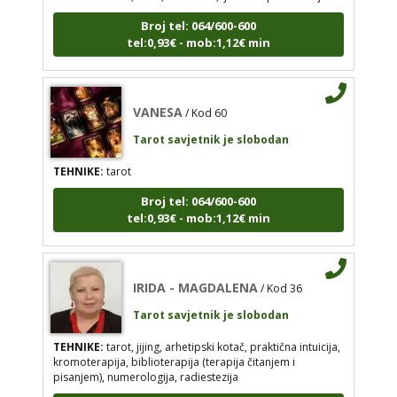
Broj tel: 064/600-600
VANESA
/ Kod 60
tel:0,93€ - mob:1,12€ min
Tarot savjetnik je slobodan
TEHNIKE:
tarot
VANESA
/ Kod 60
Broj tel: 064/600-600
tel:0,93€ - mob:1,12€ min
Tarot savjetnik je slobodan
TEHNIKE:
tarot
Broj tel: 064/600-600
tel:0,93€ - mob:1,12€ min
IRIDA - MAGDALENA
/ Kod 36
Tarot savjetnik je slobodan
TEHNIKE:
tarot, jijing, arhetipski kotač, praktična
IRIDA - MAGDALENA
/ Kod 36
intuicija, kromoterapija, biblioterapija (terapija
čitanjem i pisanjem), numerologija, radiestezija
Tarot savjetnik je slobodan
Broj tel: 064/600-600
TEHNIKE:
tarot, jijing, arhetipski kotač, praktična intuicija,
tel:0,93€ - mob:1,12€ min
kromoterapija, biblioterapija (terapija čitanjem i
pisanjem), numerologija, radiestezija
Broj tel: 064/600-600