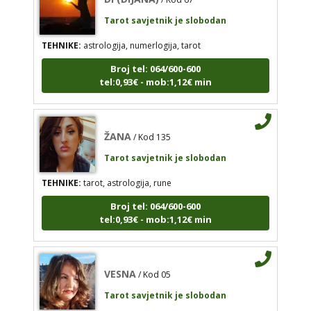
Tarot savjetnik je slobodan
ŽANA
/ Kod 135
Tarot savjetnik je slobodan
TEHNIKE:
astrologija, numerlogija, tarot
TEHNIKE:
tarot, astrologija, rune
Broj tel: 064/600-600
tel:0,93€ - mob:1,12€ min
Broj tel: 064/600-600
tel:0,93€ - mob:1,12€ min
ŽANA
/ Kod 135
Tarot savjetnik je slobodan
VESNA
/ Kod 05
TEHNIKE:
tarot, astrologija, rune
Tarot savjetnik je slobodan
Broj tel: 064/600-600
TEHNIKE:
numerologija, anđeoski i ljubavni tarot,
tel:0,93€ - mob:1,12€ min
visak, yi ching, knjiga promjena mudrosti, rune,
izrada runskih amajlija
Broj tel: 064/600-600
VESNA
/ Kod 05
tel:0,93€ - mob:1,12€ min
Tarot savjetnik je slobodan
TEHNIKE:
numerologija, anđeoski i ljubavni tarot, visak, yi