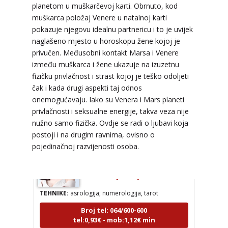
planetom u muškarčevoj karti. Obrnuto, kod
muškarca položaj Venere u natalnoj karti
pokazuje njegovu idealnu partnericu i to je uvijek
naglašeno mjesto u horoskopu žene kojoj je
DENI
/ Kod 15
privučen. Međusobni kontakt Marsa i Venere
Tarot savjetnik je zauzet
između muškarca i žene ukazuje na izuzetnu
fizičku privlačnost i strast kojoj je teško odoljeti
TEHNIKE:
tarot, tarot marseille, ljubavni tarot, visak
čak i kada drugi aspekti taj odnos
Broj tel: 064/600-600
onemogućavaju. Iako su Venera i Mars planeti
tel:0,93€ - mob:1,12€ min
privlačnosti i seksualne energije, takva veza nije
nužno samo fizička. Ovdje se radi o ljubavi koja
postoji i na drugim ravnima, ovisno o
pojedinačnoj razvijenosti osoba.
KRISTINA
/ Kod 160
Tarot savjetnik je zauzet
TEHNIKE:
asrologija; numerologija, tarot
Broj tel: 064/600-600
tel:0,93€ - mob:1,12€ min