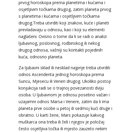
prvog horoskopa prema planetima i kućama i
osjetljivim točkama drugog, zatim planeta prvog
s planetima i kućama i osjetljivim točkama
drugog.Treba utvrditi koji znakovi, kuće i planeti
prevladavaju u odnosu, kao i koji su elementi
naglašeni. Ovisno o tome da li se radi o analizi
ljubavnog, poslovnog, rodbinskog ili nekog
drugog odnosa, važniji su kontakti pojedinih
kuća, odnosno planeta.
Za ljubavni sklad ili nesklad najprije treba utvrditi
odnos Ascendenta jednog horoskopa prema
Suncu, Mjesecu ili Veneri drugog. Ukoliko postoji
konjukcija radi se o trajnoj povezanosti dviju
osoba. U ljubavnom je odnosu posebno važan i
NIVES
/ Kod 20
uzajamni odnos Marsa i Venere, zatim da li ima
Tarot savjetnik je zauzet
planeta prve osobe u petoj ili sedmoj kući druge i
TEHNIKE:
astrologija, sudbinske karte, tarot
obratno. U karti žene, Mars pokazuje kakvog
muškarca ona treba ili želi i njegov je položaj
Broj tel: 064/600-600
često osjetljiva točka ili mjesto zauzeto nekim
tel:0,93€ - mob:1,12€ min