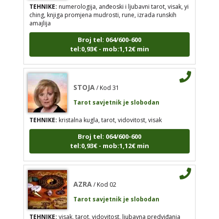
ching, knjiga promjena mudrosti, rune, izrada runskih
STOJA
/ Kod 31
amajlija
Tarot savjetnik je slobodan
Broj tel: 064/600-600
tel:0,93€ - mob:1,12€ min
TEHNIKE:
kristalna kugla, tarot, vidovitost, visak
Broj tel: 064/600-600
tel:0,93€ - mob:1,12€ min
STOJA
/ Kod 31
Tarot savjetnik je slobodan
TEHNIKE:
kristalna kugla, tarot, vidovitost, visak
AZRA
/ Kod 02
Broj tel: 064/600-600
Tarot savjetnik je slobodan
tel:0,93€ - mob:1,12€ min
TEHNIKE:
visak, tarot, vidovitost, ljubavna
predviđanja
Broj tel: 064/600-600
AZRA
/ Kod 02
tel:0,93€ - mob:1,12€ min
Tarot savjetnik je slobodan
TEHNIKE:
visak, tarot, vidovitost, ljubavna predviđanja