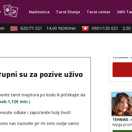
Naslovnica
Tarot čitanje
Tarot centar
SMS Ta
in
820/77-321
14,00 NOK/min
0901/120-021
3,50 
TEHNIKE:
a
tupni su za pozive uživo
erite tarot majstora po kodu ili pričekajte da
 mob:1,12€ min
)
site odluke i započenite bolji život!
TEHNIKE:
n
knjiga prom
novno nas nazovite jer mi smo ovdje samo