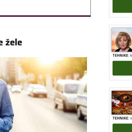
e žele
TEHNIKE:
k
TEHNIKE:
v