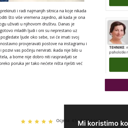
rekinuti i radi najmanjih sitnica na koje nikada
voditi što više vremena zajedno, ali kada je ona
mogu uživati u njihovom društvu. Danas je
gotovo mladih ljudi i oni su neprestano uz
 pogledate ljude oko sebe, svi će imati svoj
jednostavno provjeravati postove na instagramu i
TEHNIKE:
n
psihološki 
i pozivi vas počinju nervirati. ikada nije bilo u
ela, a bome nije dobro niti raspravljati se
preko poruka jer tako nećete ništa riješiti već
TEHNIKE:
t
Ocjena:
4.5 / 5 (414 ocjena)
Mi koristimo ko