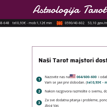
8-648
tel:0,93€ - mob:1,12€ min
0590/40-602
53,10 ден./m
Naši Tarot majstori dos
Nazovite nas na
064/600-600
i odab
1
Vam se javi prvi slobodan. (
tel:0,93€ -
2
Nakon razgovora razmislite o svemu, done
Za sve dodatna pitanja i probleme, po
3
zbog Vas