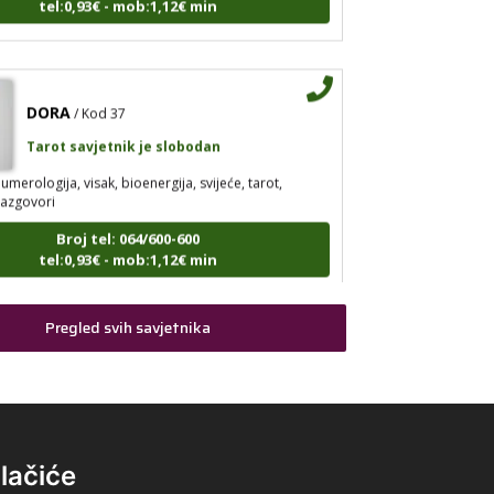
DORA
/ Kod 37
Tarot savjetnik je slobodan
umerologija, visak, bioenergija, svijeće, tarot,
razgovori
Broj tel: 064/600-600
tel:0,93€ - mob:1,12€ min
Pregled svih savjetnika
VANESA
/ Kod 60
Tarot savjetnik je zauzet
arot
Broj tel: 064/600-600
lačiće
tel:0,93€ - mob:1,12€ min