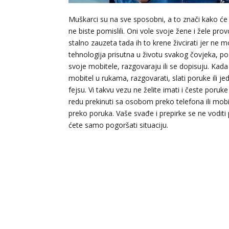
Muškarci su na sve sposobni, a to znači kako će p
ne biste pomislili. Oni vole svoje žene i žele pro
stalno zauzeta tada ih to krene živcirati jer ne 
tehnologija prisutna u životu svakog čovjeka, po
svoje mobitele, razgovaraju ili se dopisuju. Kada
mobitel u rukama, razgovarati, slati poruke ili 
fejsu. Vi takvu vezu ne želite imati i česte poruke 
redu prekinuti sa osobom preko telefona ili mobit
preko poruka. Vaše svađe i prepirke se ne voditi 
ćete samo pogoršati situaciju.