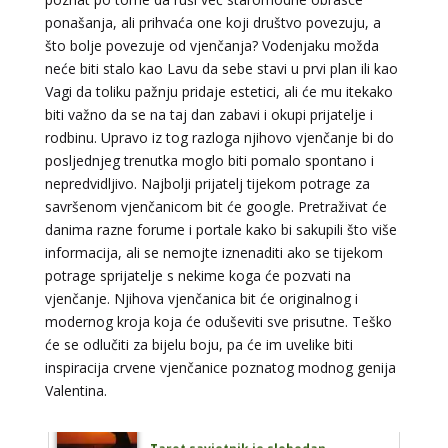
ponašanja, ali prihvaća one koji društvo povezuju, a
TEHNIKE:
astrologija, sudbinske karte, tarot
što bolje povezuje od vjenčanja? Vodenjaku možda
Broj tel: 064/600-600
neće biti stalo kao Lavu da sebe stavi u prvi plan ili kao
tel:0,93€ - mob:1,12€ min
Vagi da toliku pažnju pridaje estetici, ali će mu itekako
biti važno da se na taj dan zabavi i okupi prijatelje i
rodbinu. Upravo iz tog razloga njihovo vjenčanje bi do
posljednjeg trenutka moglo biti pomalo spontano i
SANJA
/ Kod 07
nepredvidljivo. Najbolji prijatelj tijekom potrage za
Tarot savjetnik je zauzet
savršenom vjenčanicom bit će google. Pretraživat će
danima razne forume i portale kako bi sakupili što više
TEHNIKE:
tarot, egipatski tarot, visak, rune, numerologija,
informacija, ali se nemojte iznenaditi ako se tijekom
astro tarot
potrage sprijatelje s nekime koga će pozvati na
Broj tel: 064/600-600
vjenčanje. Njihova vjenčanica bit će originalnog i
tel:0,93€ - mob:1,12€ min
modernog kroja koja će oduševiti sve prisutne. Teško
će se odlučiti za bijelu boju, pa će im uvelike biti
inspiracija crvene vjenčanice poznatog modnog genija
Valentina.
DI (DIJANA)
/ Kod 67
Tarot savjetnik je slobodan