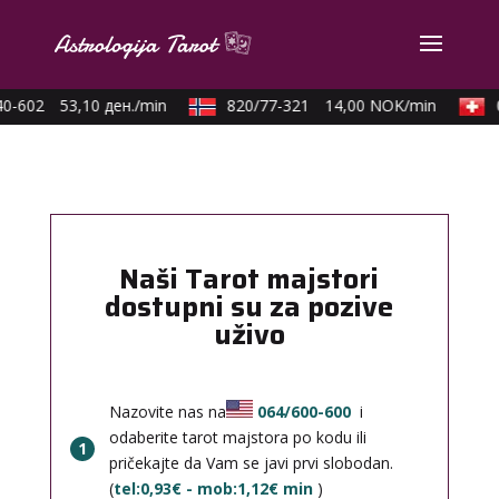
0-602
53,10 ден./min
820/77-321
14,00 NOK/min
0
Naši Tarot majstori
dostupni su za pozive
uživo
Nazovite nas na
064/600-600
i
odaberite tarot majstora po kodu ili
1
pričekajte da Vam se javi prvi slobodan.
(
tel:0,93€ - mob:1,12€ min
)