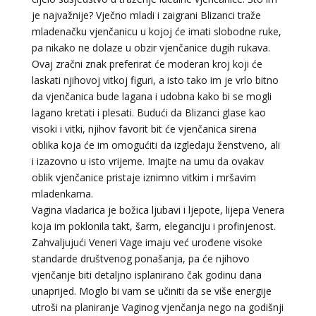
je najvažnije? Vječno mladi i zaigrani Blizanci traže
mladenačku vjenčanicu u kojoj će imati slobodne ruke,
pa nikako ne dolaze u obzir vjenčanice dugih rukava.
Ovaj zračni znak preferirat će moderan kroj koji će
laskati njihovoj vitkoj figuri, a isto tako im je vrlo bitno
da vjenčanica bude lagana i udobna kako bi se mogli
lagano kretati i plesati. Budući da Blizanci glase kao
visoki i vitki, njihov favorit bit će vjenčanica sirena
oblika koja će im omogućiti da izgledaju ženstveno, ali
i izazovno u isto vrijeme. Imajte na umu da ovakav
oblik vjenčanice pristaje iznimno vitkim i mršavim
mladenkama.
Vagina vladarica je božica ljubavi i ljepote, lijepa Venera
koja im poklonila takt, šarm, eleganciju i profinjenost.
Zahvaljujući Veneri Vage imaju već urođene visoke
standarde društvenog ponašanja, pa će njihovo
vjenčanje biti detaljno isplanirano čak godinu dana
unaprijed. Moglo bi vam se učiniti da se više energije
utroši na planiranje Vaginog vjenčanja nego na godišnji