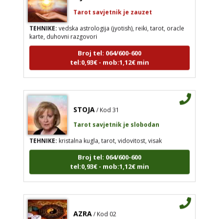
Tarot savjetnik je zauzet
TEHNIKE:
vedska astrologija (jyotish), reiki, tarot, oracle
karte, duhovni razgovori
Broj tel: 064/600-600
tel:0,93€ - mob:1,12€ min
STOJA
/ Kod 31
Tarot savjetnik je slobodan
TEHNIKE:
kristalna kugla, tarot, vidovitost, visak
Broj tel: 064/600-600
tel:0,93€ - mob:1,12€ min
AZRA
/ Kod 02