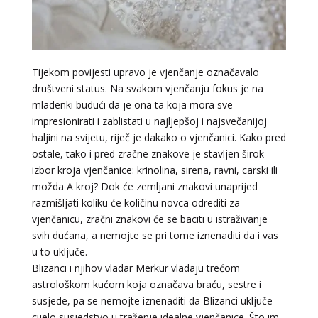
Tijekom povijesti upravo je vjenčanje označavalo
društveni status. Na svakom vjenčanju fokus je na
mladenki budući da je ona ta koja mora sve
impresionirati i zablistati u najljepšoj i najsvečanijoj
haljini na svijetu, riječ je dakako o vjenčanici. Kako pred
ostale, tako i pred zračne znakove je stavljen širok
izbor kroja vjenčanice: krinolina, sirena, ravni, carski ili
možda A kroj? Dok će zemljani znakovi unaprijed
razmišljati koliku će količinu novca odrediti za
vjenčanicu, zračni znakovi će se baciti u istraživanje
svih dućana, a nemojte se pri tome iznenaditi da i vas
u to uključe.
Blizanci i njihov vladar Merkur vladaju trećom
astrološkom kućom koja označava braću, sestre i
susjede, pa se nemojte iznenaditi da Blizanci uključe
cijelo susjedstvo u traženje idealne vjenčanice. Što im