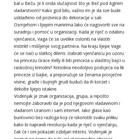
bal u Beču. Je li onda slučajnost što je Beč pod Aginim
vladarstvom? Kako god bilo, važno im je da sve bude
usklađeno od pozivnica do dekoracije u sali.
Osmjehom i lijepim manirima lako će nagovoriti sve na
suradnju i pomoć u organizaciji. Kada je riječ o odabiru
vjenčanice, Vaga će se uvelike osloniti na vlastiti
instinkt i mišljenje svog partnera. Na kraju lijepe Vage
će se naći u slatkoj dilemi. Izabrati vjenčanicu po uzoru
na princezu Grace Kelly ili biti princeza u vlastitoj bajci u
raskošnoj krinolini? Krinolina neodoljivo podsjeća na lik
princeze iz bajke, a preporučuje se ženama prosječne
visine, građe i bujnijih grudi budući da ih korzet i
dekolte lijepo istakne.
Vodenjak je znak organizacija, grupa, a nipošto
nemojte zaboraviti da je pod njegovom vladavinom i
vladarom Uranom i sam internet. Iako glase kao
buntovnici bez razloga koji će iskoristiti svaku priliku
kako bi napravili revoluciju kada je riječ o vjenčanju,
NIVES
/ Kod 20
čak će i oni pokazati ozbiljan interes. Vodenjak je
Tarot savjetnik je zauzet
poznat po tome da ruši već staromodne obrasce