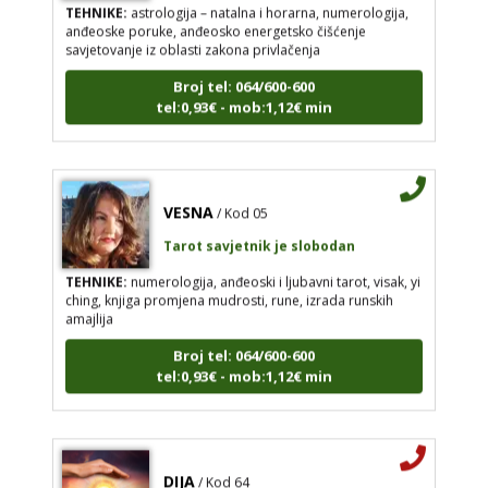
anđeoske poruke, anđeosko energetsko čišćenje
savjetovanje iz oblasti zakona privlačenja
Broj tel: 064/600-600
tel:0,93€ - mob:1,12€ min
VESNA
/ Kod 05
Tarot savjetnik je slobodan
TEHNIKE:
numerologija, anđeoski i ljubavni tarot, visak, yi
ching, knjiga promjena mudrosti, rune, izrada runskih
amajlija
Broj tel: 064/600-600
tel:0,93€ - mob:1,12€ min
DIJA
/ Kod 64