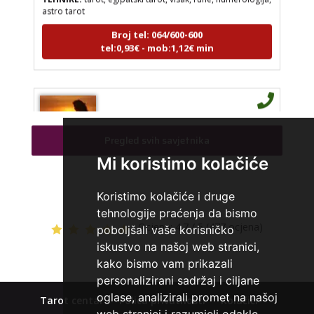
astro tarot
Broj tel: 064/600-600
tel:0,93€ - mob:1,12€ min
DI (DIJANA)
/ Kod 67
Tarot savjetnik je slobodan
Pregled svih savjetnika
TEHNIKE:
astrologija, numerlogija, tarot
Mi koristimo kolačiće
Broj tel: 064/600-600
tel:0,93€ - mob:1,12€ min
Koristimo kolačiće i druge
tehnologije praćenja da bismo
Ocjena:
4.7 / 5 (477 ocjena)
poboljšali vaše korisničko
iskustvo na našoj web stranici,
SARA
/ Kod 01
kako bismo vam prikazali
Tarot savjetnik je zauzet
personalizirani sadržaj i ciljane
oglase, analizirali promet na našoj
TEHNIKE:
tarot, keltski križ, visak, anđeoske karte
Tarot centar
Polica privatnosti
Kolačići