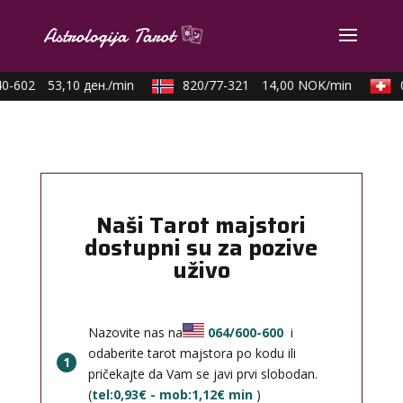
-602
53,10 ден./min
820/77-321
14,00 NOK/min
0
Naši Tarot majstori
dostupni su za pozive
uživo
Nazovite nas na
064/600-600
i
odaberite tarot majstora po kodu ili
1
pričekajte da Vam se javi prvi slobodan.
(
tel:0,93€ - mob:1,12€ min
)