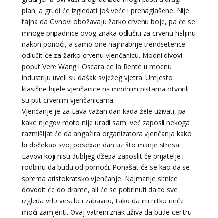
plan, a grudi će izgledati još veće i prenaglašene. Nije
tajna da Ovnovi obožavaju žarko crvenu boje, pa će se
mnoge pripadnice ovog znaka odlučiti za crvenu haljinu
nakon ponoći, a samo one najhrabrije trendseterice
odlučit će za žarko crvenu vjenčanicu. Modni divovi
poput Vere Wang i Oscara de la Rente u modnu
industriju uveli su dašak svježeg vjetra. Umjesto
klasične bijele vjenčanice na modnim pistama otvorili
su put crvenim vjenčanicama.
Vjenčanje je za Lava važan dan kada žele uživati, pa
kako njegov moto nije uradi sam, već zaposli nekoga
razmišljat će da angažira organizatora vjenčanja kako
bi dočekao svoj poseban dan uz što manje stresa.
Lavovi koji nisu dubljeg džepa zaposlit će prijatelje i
rodbinu da budu od pomoći. Ponašat će se kao da se
sprema aristokratsko vjenčanje. Najmanje sitnice
dovodit će do drame, ali će se pobrinuti da to sve
izgleda vrlo veselo i zabavno, tako da im nitko neće
moći zamjeriti. Ovaj vatreni znak uživa da bude centru