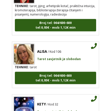
TEHNIKE:
tarot, jijing, arhetipski kotač, praktična intuicija,
kromoterapija, biblioterapija (terapija čitanjem i
pisanjem), numerologija, radiestezija
Broj tel: 064/600-600
tel:0,93€ - mob:1,12€ min
ALISA
/ Kod 106
Tarot savjetnik je slobodan
TEHNIKE:
tarot
Broj tel: 064/600-600
tel:0,93€ - mob:1,12€ min
KETY
/ Kod 32
Tarot savjetnik je slobodan