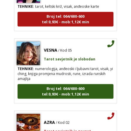
TEHNIKE:
tarot, keltski križ, visak, anđeoske karte
Broj tel: 064/600-600
tel:0,93€ - mob:1,12€ min
VESNA
/ Kod 05
Tarot savjetnik je slobodan
TEHNIKE:
numerologija, anđeoski i ljubavni tarot, visak, yi
ching, knjiga promjena mudrosti, rune, izrada runskih
amajlija
Broj tel: 064/600-600
tel:0,93€ - mob:1,12€ min
AZRA
/ Kod 02
Tarot savjetnik je zauzet