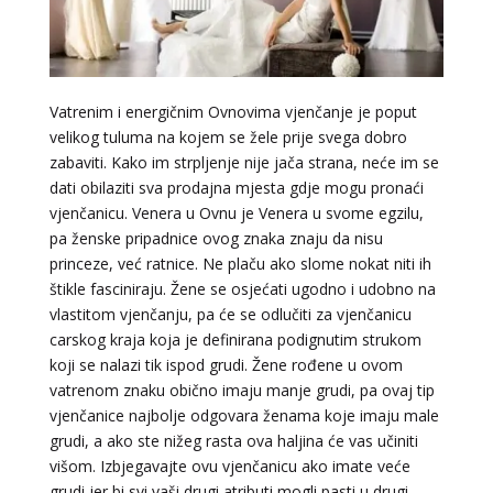
Vatrenim i energičnim Ovnovima vjenčanje je poput
velikog tuluma na kojem se žele prije svega dobro
zabaviti. Kako im strpljenje nije jača strana, neće im se
dati obilaziti sva prodajna mjesta gdje mogu pronaći
vjenčanicu. Venera u Ovnu je Venera u svome egzilu,
pa ženske pripadnice ovog znaka znaju da nisu
princeze, već ratnice. Ne plaču ako slome nokat niti ih
štikle fasciniraju. Žene se osjećati ugodno i udobno na
vlastitom vjenčanju, pa će se odlučiti za vjenčanicu
carskog kraja koja je definirana podignutim strukom
koji se nalazi tik ispod grudi. Žene rođene u ovom
vatrenom znaku obično imaju manje grudi, pa ovaj tip
vjenčanice najbolje odgovara ženama koje imaju male
grudi, a ako ste nižeg rasta ova haljina će vas učiniti
višom. Izbjegavajte ovu vjenčanicu ako imate veće
grudi jer bi svi vaši drugi atributi mogli pasti u drugi