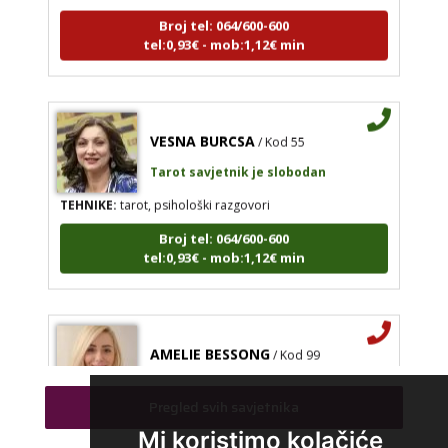
Broj tel: 064/600-600
tel:0,93€ - mob:1,12€ min
VESNA BURCSA
/ Kod 55
Tarot savjetnik je slobodan
TEHNIKE:
tarot, psihološki razgovori
Broj tel: 064/600-600
tel:0,93€ - mob:1,12€ min
AMELIE BESSONG
/ Kod 99
Tarot savjetnik je zauzet
TEHNIKE:
licencirana vidovinjakinja, licencirana
Pregled svih savjetnika
parapsihologinja, energetsko iscjeljivanje, afrička magija,
Mi koristimo kolačiće
zaštite svih vrsta, uklanjanje uroka i crne magije,