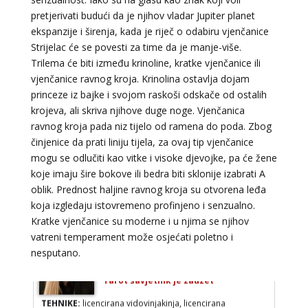
pretjerivati budući da je njihov vladar Jupiter planet
Broj tel: 064/600-600
ekspanzije i širenja, kada je riječ o odabiru vjenčanice
tel:0,93€ - mob:1,12€ min
Strijelac će se povesti za time da je manje-više.
Trilema će biti između krinoline, kratke vjenčanice ili
vjenčanice ravnog kroja. Krinolina ostavlja dojam
princeze iz bajke i svojom raskoši odskače od ostalih
VESNA BURCSA
/ Kod 55
krojeva, ali skriva njihove duge noge. Vjenčanica
Tarot savjetnik je slobodan
ravnog kroja pada niz tijelo od ramena do poda. Zbog
činjenice da prati liniju tijela, za ovaj tip vjenčanice
TEHNIKE:
tarot, psihološki razgovori
mogu se odlučiti kao vitke i visoke djevojke, pa će žene
Broj tel: 064/600-600
koje imaju šire bokove ili bedra biti sklonije izabrati A
tel:0,93€ - mob:1,12€ min
oblik. Prednost haljine ravnog kroja su otvorena leđa
koja izgledaju istovremeno profinjeno i senzualno.
Kratke vjenčanice su moderne i u njima se njihov
vatreni temperament može osjećati poletno i
AMELIE BESSONG
/ Kod 99
nesputano.
Tarot savjetnik je zauzet
TEHNIKE:
licencirana vidovinjakinja, licencirana
parapsihologinja, energetsko iscjeljivanje, afrička magija,