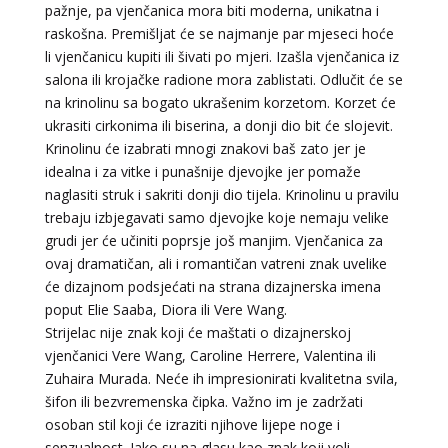
pažnje, pa vjenčanica mora biti moderna, unikatna i
raskošna. Premišljat će se najmanje par mjeseci hoće
li vjenčanicu kupiti ili šivati po mjeri. Izašla vjenčanica iz
salona ili krojačke radione mora zablistati. Odlučit će se
na krinolinu sa bogato ukrašenim korzetom. Korzet će
ukrasiti cirkonima ili biserina, a donji dio bit će slojevit.
Krinolinu će izabrati mnogi znakovi baš zato jer je
idealna i za vitke i punašnije djevojke jer pomaže
naglasiti struk i sakriti donji dio tijela. Krinolinu u pravilu
trebaju izbjegavati samo djevojke koje nemaju velike
grudi jer će učiniti poprsje još manjim. Vjenčanica za
ovaj dramatičan, ali i romantičan vatreni znak uvelike
će dizajnom podsjećati na strana dizajnerska imena
poput Elie Saaba, Diora ili Vere Wang.
Strijelac nije znak koji će maštati o dizajnerskoj
vjenčanici Vere Wang, Caroline Herrere, Valentina ili
Zuhaira Murada. Neće ih impresionirati kvalitetna svila,
DENI
/ Kod 15
šifon ili bezvremenska čipka. Važno im je zadržati
Tarot savjetnik je zauzet
osoban stil koji će izraziti njihove lijepe noge i
senzualnost. Iako su na glasu kao znak koji voli
TEHNIKE:
tarot, tarot marseille, ljubavni tarot, visak