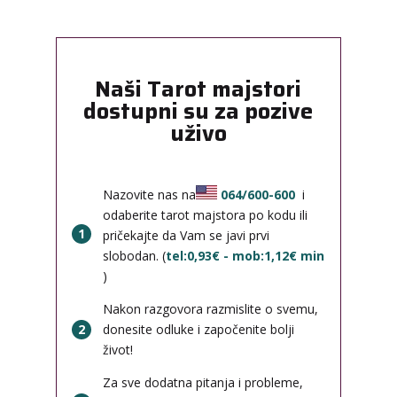
Naši Tarot majstori
dostupni su za pozive
uživo
Nazovite nas na
064/600-600
i
odaberite tarot majstora po kodu ili
1
pričekajte da Vam se javi prvi
slobodan. (
tel:0,93€ - mob:1,12€ min
)
Nakon razgovora razmislite o svemu,
2
donesite odluke i započenite bolji
život!
Za sve dodatna pitanja i probleme,