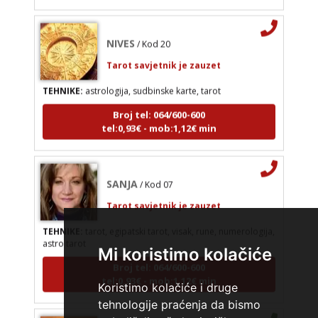
NIVES
/ Kod 20
Tarot savjetnik je zauzet
TEHNIKE:
astrologija, sudbinske karte, tarot
Broj tel: 064/600-600
tel:0,93€ - mob:1,12€ min
SANJA
/ Kod 07
Tarot savjetnik je zauzet
TEHNIKE:
tarot, egipatski tarot, visak, rune, numerologija,
astro tarot
Mi koristimo kolačiće
Broj tel: 064/600-600
tel:0,93€ - mob:1,12€ min
Koristimo kolačiće i druge
tehnologije praćenja da bismo