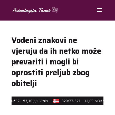
Vodeni znakovi ne
vjeruju da ih netko može
prevariti i mogli bi
oprostiti preljub zbog
obitelji
0/40-602
53,10 ден./min
820/77-321
14,00 NOK/min