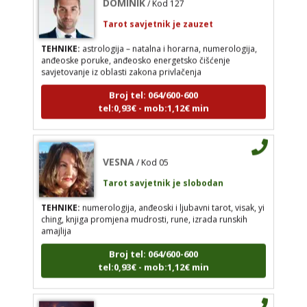
Tarot savjetnik je zauzet
TEHNIKE:
astrologija – natalna i horarna, numerologija,
anđeoske poruke, anđeosko energetsko čišćenje
VESNA
savjetovanje iz oblasti zakona privlačenja
/ Kod 05
Tarot savjetnik je slobodan
Broj tel: 064/600-600
tel:0,93€ - mob:1,12€ min
TEHNIKE:
numerologija, anđeoski i ljubavni tarot,
visak, yi ching, knjiga promjena mudrosti, rune,
izrada runskih amajlija
VESNA
Broj tel: 064/600-600
/ Kod 05
tel:0,93€ - mob:1,12€ min
Tarot savjetnik je slobodan
TEHNIKE:
numerologija, anđeoski i ljubavni tarot, visak, yi
ching, knjiga promjena mudrosti, rune, izrada runskih
amajlija
DIJA
/ Kod 64
Broj tel: 064/600-600
Tarot savjetnik je slobodan
tel:0,93€ - mob:1,12€ min
TEHNIKE:
vedska astrologija (jyotish), reiki, tarot,
oracle karte, duhovni razgovori
Broj tel: 064/600-600
DIJA
/ Kod 64