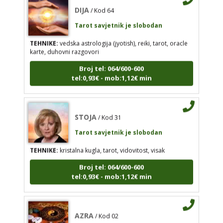
tel:0,93€ - mob:1,12€ min
Tarot savjetnik je slobodan
TEHNIKE:
vedska astrologija (jyotish), reiki, tarot, oracle
karte, duhovni razgovori
STOJA
/ Kod 31
Broj tel: 064/600-600
tel:0,93€ - mob:1,12€ min
Tarot savjetnik je slobodan
TEHNIKE:
kristalna kugla, tarot, vidovitost, visak
Broj tel: 064/600-600
STOJA
/ Kod 31
tel:0,93€ - mob:1,12€ min
Tarot savjetnik je slobodan
TEHNIKE:
kristalna kugla, tarot, vidovitost, visak
Broj tel: 064/600-600
AZRA
/ Kod 02
tel:0,93€ - mob:1,12€ min
Tarot savjetnik je slobodan
TEHNIKE:
visak, tarot, vidovitost, ljubavna
predviđanja
AZRA
/ Kod 02
Broj tel: 064/600-600
Tarot savjetnik je slobodan