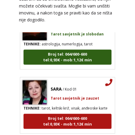
možete očekivati svašta. Moglie bi vam uništiti
imovinu, a nakon toga se praviti kao da se ništa
DI (DIJANA)
/ Kod 67
nije dogodilo.
Tarot savjetnik je slobodan
TEHNIKE:
astrologija, numerlogija, tarot
Broj tel: 064/600-600
tel:0,93€ - mob:1,12€ min
SARA
/ Kod 01
Tarot savjetnik je zauzet
TEHNIKE:
tarot, keltski križ, visak, anđeoske karte
Broj tel: 064/600-600
tel:0,93€ - mob:1,12€ min