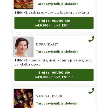
tel:0,93€ - mob:1,12€ min
TEHNIKE:
visak, tarot, vidovitost, ljubavna predviđanja
Broj tel: 064/600-600
tel:0,93€ - mob:1,12€ min
DORA
/ Kod 37
Tarot savjetnik je slobodan
DORA
/ Kod 37
TEHNIKE:
numerologija, visak, bioenergija, svijeće,
tarot, psihološki razgovori
Tarot savjetnik je slobodan
Broj tel: 064/600-600
TEHNIKE:
numerologija, visak, bioenergija, svijeće, tarot,
tel:0,93€ - mob:1,12€ min
psihološki razgovori
Broj tel: 064/600-600
tel:0,93€ - mob:1,12€ min
VANESA
/ Kod 60
Tarot savjetnik je slobodan
VANESA
/ Kod 60
TEHNIKE:
tarot
Tarot savjetnik je slobodan
Broj tel: 064/600-600
TEHNIKE:
tarot