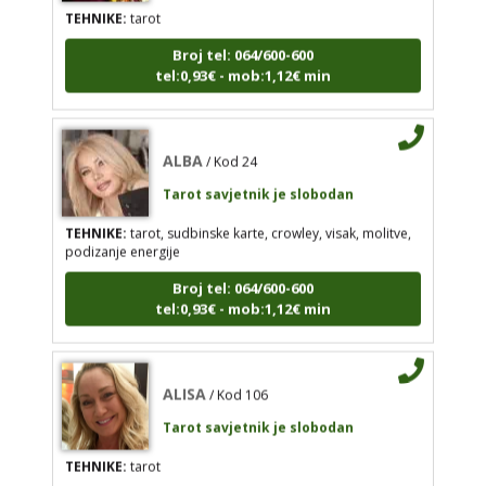
tel:0,93€ - mob:1,12€ min
Broj tel: 064/600-600
tel:0,93€ - mob:1,12€ min
ALBA
/ Kod 24
ALBA
/ Kod 24
Tarot savjetnik je slobodan
Tarot savjetnik je slobodan
TEHNIKE:
tarot, sudbinske karte, crowley, visak,
molitve, podizanje energije
TEHNIKE:
tarot, sudbinske karte, crowley, visak, molitve,
podizanje energije
Broj tel: 064/600-600
tel:0,93€ - mob:1,12€ min
Broj tel: 064/600-600
tel:0,93€ - mob:1,12€ min
ALISA
/ Kod 106
ALISA
/ Kod 106
Tarot savjetnik je slobodan
Tarot savjetnik je slobodan
TEHNIKE:
tarot
TEHNIKE:
tarot
Broj tel: 064/600-600
Broj tel: 064/600-600