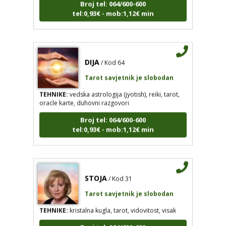
tel:0,93€ - mob:1,12€ min
DIJA
/ Kod 64
Tarot savjetnik je slobodan
TEHNIKE:
vedska astrologija (jyotish), reiki, tarot,
oracle karte, duhovni razgovori
Broj tel: 064/600-600
tel:0,93€ - mob:1,12€ min
STOJA
/ Kod 31
Tarot savjetnik je slobodan
TEHNIKE:
kristalna kugla, tarot, vidovitost, visak
Broj tel: 064/600-600
tel:0,93€ - mob:1,12€ min