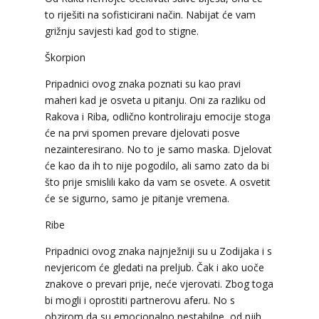
to riješiti na sofisticirani način. Nabijat će vam
grižnju savjesti kad god to stigne.
NIVES
/ Kod 20
Škorpion
Tarot savjetnik je zauzet
Pripadnici ovog znaka poznati su kao pravi
TEHNIKE:
astrologija, sudbinske karte, tarot
maheri kad je osveta u pitanju. Oni za razliku od
Broj tel: 064/600-600
Rakova i Riba, odlično kontroliraju emocije stoga
tel:0,93€ - mob:1,12€ min
će na prvi spomen prevare djelovati posve
nezainteresirano. No to je samo maska. Djelovat
će kao da ih to nije pogodilo, ali samo zato da bi
što prije smislili kako da vam se osvete. A osvetit
SANJA
će se sigurno, samo je pitanje vremena.
/ Kod 07
Tarot savjetnik je zauzet
Ribe
TEHNIKE:
tarot, egipatski tarot, visak, rune,
Pripadnici ovog znaka najnježniji su u Zodijaka i s
numerologija, astro tarot
nevjericom će gledati na preljub. Čak i ako uoče
Broj tel: 064/600-600
znakove o prevari prije, neće vjerovati. Zbog toga
tel:0,93€ - mob:1,12€ min
bi mogli i oprostiti partnerovu aferu. No s
obzirom da su emocionalno nestabilne, od njih