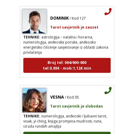
DOMINIK
/ Kod 127
Tarot savjetnik je zauzet
TEHNIKE:
astrologija – natalna i horarna,
numerologija, anđeoske poruke, anđeosko
energetsko čišćenje savjetovanje iz oblasti zakona
privlačenja
Broj tel: 064/600-600
tel:0,93€ - mob:1,12€ min
VESNA
/ Kod 05
Tarot savjetnik je slobodan
TEHNIKE:
numerologija, anđeoski i ljubavni tarot,
visak, yi ching, knjiga promjena mudrosti, rune,
izrada runskih amajlija
Broj tel: 064/600-600