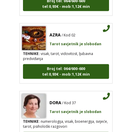
AZRA
/ Kod 02
Tarot savjetnik je slobodan
TEHNIKE:
visak, tarot, vidovitost, ljubavna
predviđanja
Broj tel: 064/600-600
tel:0,93€ - mob:1,12€ min
DORA
/ Kod 37
Tarot savjetnik je slobodan
TEHNIKE:
numerologija, visak, bioenergija, svijeće,
tarot, psihološki razgovori
Broj tel: 064/600-600