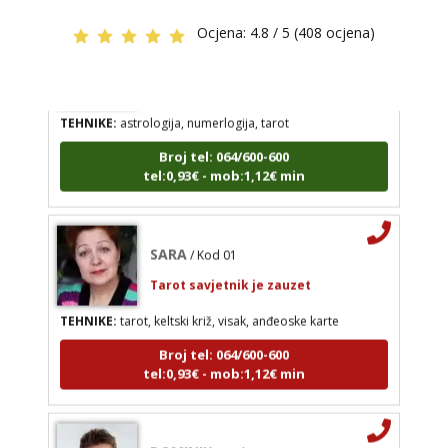
Ocjena:
4.8 / 5 (408 ocjena)
DI (DIJANA)
/ Kod 67
SARA
/ Kod 01
Tarot savjetnik je slobodan
Tarot savjetnik je zauzet
TEHNIKE:
astrologija, numerlogija, tarot
TEHNIKE:
tarot, keltski križ, visak, anđeoske karte
Broj tel: 064/600-600
Broj tel: 064/600-600
tel:0,93€ - mob:1,12€ min
tel:0,93€ - mob:1,12€ min
SARA
/ Kod 01
Tarot savjetnik je zauzet
DOMINIK
/ Kod 127
Tarot savjetnik je zauzet
TEHNIKE:
tarot, keltski križ, visak, anđeoske karte
TEHNIKE:
astrologija – natalna i horarna,
Broj tel: 064/600-600
numerologija, anđeoske poruke, anđeosko
tel:0,93€ - mob:1,12€ min
energetsko čišćenje savjetovanje iz oblasti zakona
privlačenja
Broj tel: 064/600-600
DOMINIK
/ Kod 127
tel:0,93€ - mob:1,12€ min