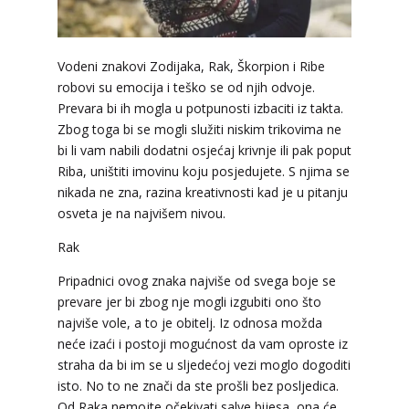
Vodeni znakovi Zodijaka, Rak, Škorpion i Ribe
robovi su emocija i teško se od njih odvoje.
Prevara bi ih mogla u potpunosti izbaciti iz takta.
Zbog toga bi se mogli služiti niskim trikovima ne
bi li vam nabili dodatni osjećaj krivnje ili pak poput
Riba, uništiti imovinu koju posjedujete. S njima se
nikada ne zna, razina kreativnosti kad je u pitanju
osveta je na najvišem nivou.
Rak
Pripadnici ovog znaka najviše od svega boje se
prevare jer bi zbog nje mogli izgubiti ono što
najviše vole, a to je obitelj. Iz odnosa možda
neće izaći i postoji mogućnost da vam oproste iz
straha da bi im se u sljedećoj vezi moglo dogoditi
isto. No to ne znači da ste prošli bez posljedica.
Od Raka nemojte očekivati salve bijesa, ona će