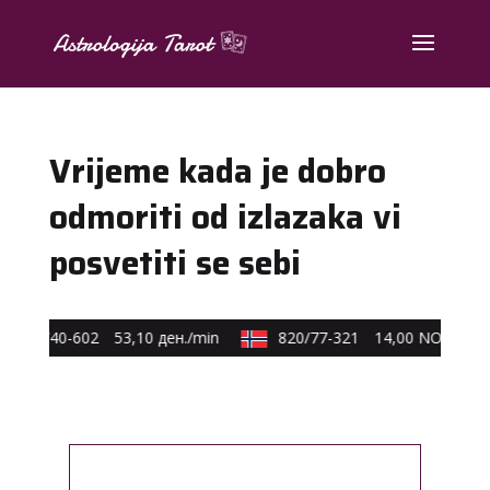
Vrijeme kada je dobro
odmoriti od izlazaka vi
posvetiti se sebi
0590/40-602
53,10 ден./min
820/77-321
14,00 NOK/min