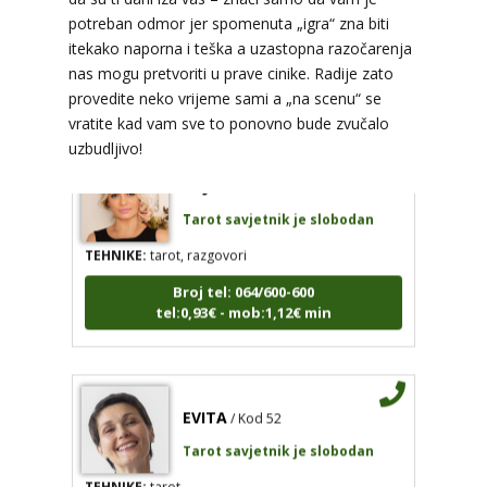
predviđanja
potreban odmor jer spomenuta „igra“ zna biti
itekako naporna i teška a uzastopna razočarenja
Broj tel: 064/600-600
tel:0,93€ - mob:1,12€ min
nas mogu pretvoriti u prave cinike. Radije zato
provedite neko vrijeme sami a „na scenu“ se
vratite kad vam sve to ponovno bude zvučalo
uzbudljivo!
RAJNA
/ Kod 85
Tarot savjetnik je slobodan
TEHNIKE:
tarot, razgovori
Broj tel: 064/600-600
tel:0,93€ - mob:1,12€ min
EVITA
/ Kod 52
Tarot savjetnik je slobodan
TEHNIKE:
tarot