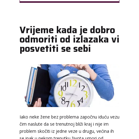
Vrijeme kada je dobro
odmoriti od izlazaka vi
posvetiti se sebi
Iako neke žene bez problema započnu iduću vezu
čim naslute da se trenutnoj bliži kraj i nije im
problem skočiti iz jedne veze u drugu, većina ih
se ipak u nekom trenutku života umori od