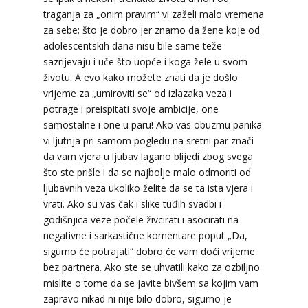
traganja za „onim pravim“ vi zaželi malo vremena
za sebe; što je dobro jer znamo da žene koje od
adolescentskih dana nisu bile same teže
sazrijevaju i uče što uopće i koga žele u svom
životu. A evo kako možete znati da je došlo
vrijeme za „umiroviti se“ od izlazaka veza i
potrage i preispitati svoje ambicije, one
samostalne i one u paru! Ako vas obuzmu panika
vi ljutnja pri samom pogledu na sretni par znači
da vam vjera u ljubav lagano blijedi zbog svega
što ste prišle i da se najbolje malo odmoriti od
ljubavnih veza ukoliko želite da se ta ista vjera i
vrati. Ako su vas čak i slike tuđih svadbi i
godišnjica veze počele živcirati i asocirati na
negativne i sarkastične komentare poput „Da,
sigurno će potrajati“ dobro će vam doći vrijeme
bez partnera. Ako ste se uhvatili kako za ozbiljno
mislite o tome da se javite bivšem sa kojim vam
zapravo nikad ni nije bilo dobro, sigurno je