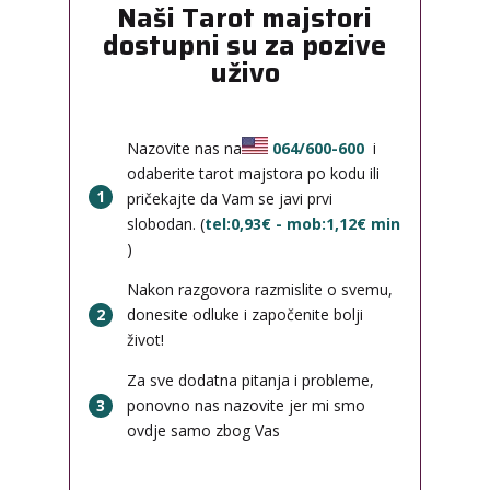
Naši Tarot majstori
dostupni su za pozive
uživo
Nazovite nas na
064/600-600
i
odaberite tarot majstora po kodu ili
1
pričekajte da Vam se javi prvi
slobodan. (
tel:0,93€ - mob:1,12€ min
)
Nakon razgovora razmislite o svemu,
2
donesite odluke i započenite bolji
život!
Za sve dodatna pitanja i probleme,
3
ponovno nas nazovite jer mi smo
ovdje samo zbog Vas