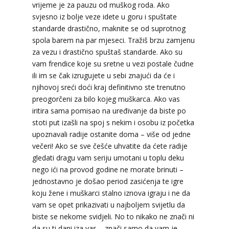
vrijeme je za pauzu od muškog roda. Ako
svjesno iz bolje veze idete u goru i spuštate
standarde drastično, maknite se od suprotnog
spola barem na par mjeseci. Tražiš brzu zamjenu
za vezu i drastično spuštaš standarde. Ako su
vam frendice koje su sretne u vezi postale čudne
ili im se čak izrugujete u sebi znajući da će i
LUCIJA
/ Kod #136
njihovoj sreći doći kraj definitivno ste trenutno
preogorčeni za bilo kojeg muškarca. Ako vas
Tarot savjetnik je zauzet
iritira sama pomisao na uređivanje da biste po
TEHNIKE:
sudbinske karte, anđeoske poruke
stoti put izašli na spoj s nekim i osobu iz početka
upoznavali radije ostanite doma – više od jedne
Broj tel: 064/600-600
tel:0,93€ - mob:1,12€ min
večeri! Ako se sve češće uhvatite da ćete radije
gledati dragu vam seriju umotani u toplu deku
nego ići na provod godine ne morate brinuti –
jednostavno je došao period zasićenja te igre
koju žene i muškarci stalno iznova igraju i ne da
AZRA
/ Kod 02
vam se opet prikazivati u najboljem svijetlu da
Tarot savjetnik je slobodan
biste se nekome svidjeli. No to nikako ne znači ni
TEHNIKE:
visak, tarot, vidovitost, ljubavna
da su ti dani iza vas – znači samo da vam je