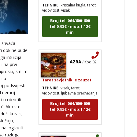
vidovitost, visak
Broj tel: 064/600-600
tel:0,93€ - mob:1,12€
min
e shvaća
ati dok ne bude
AZRA
/ Kod 02
ga intuicija
i na prvi
rositi, s njim
Tarot savjetnik je zauzet
 i u
TEHNIKE:
visak, tarot,
oj podsvijesti
vidovitost, ljubavna predviđanja
ad nemoj
Broj tel: 064/600-600
 u obzir ili
tel:0,93€ - mob:1,12€
u”. Ako ste
min
idući korak,
slučaju,
na logiku ili
t,
sa razloga