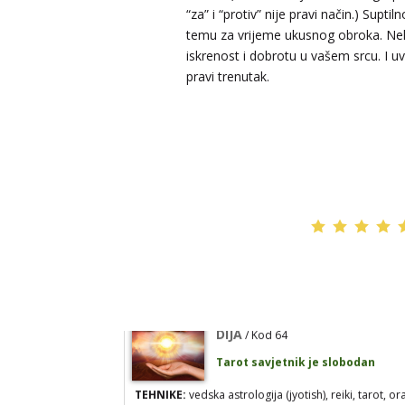
“za” i “protiv” nije pravi način.) Suptil
Broj tel: 064/600-600
temu za vrijeme ukusnog obroka. Nek
tel:0,93€ - mob:1,12€ min
iskrenost i dobrotu u vašem srcu. I uv
pravi trenutak.
VESNA
/ Kod 05
Tarot savjetnik je slobodan
TEHNIKE:
numerologija, anđeoski i ljubavni tarot, vis
yi ching, knjiga promjena mudrosti, rune, izrada runs
amajlija
Broj tel: 064/600-600
tel:0,93€ - mob:1,12€ min
DIJA
/ Kod 64
Tarot savjetnik je slobodan
TEHNIKE:
vedska astrologija (jyotish), reiki, tarot, or
karte, duhovni razgovori