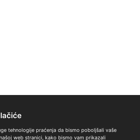
lačiće
uge tehnologije praćenja da bismo poboljšali vaše
 našoj web stranici, kako bismo vam prikazali