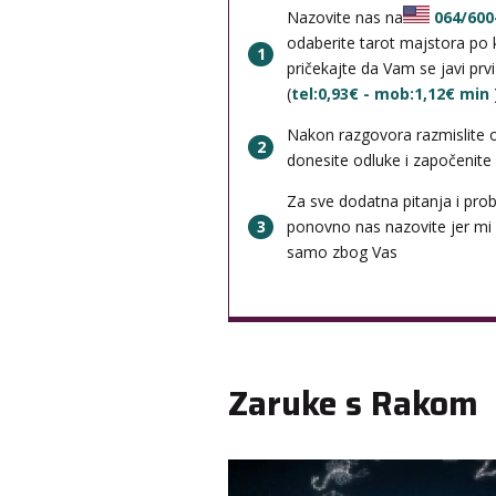
Nazovite nas na
064/600
odaberite tarot majstora po k
1
pričekajte da Vam se javi prv
(
tel:0,93€ - mob:1,12€ min
Nakon razgovora razmislite 
2
donesite odluke i započenite b
Za sve dodatna pitanja i pro
3
ponovno nas nazovite jer mi
samo zbog Vas
Zaruke s Rakom