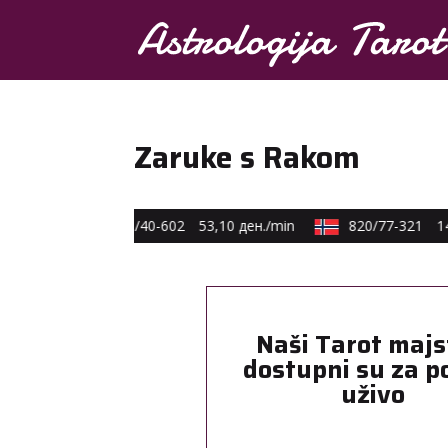
Zaruke s Rakom
€ min
0590/40-602
53,10 ден./min
820/77-321
14,
Naši Tarot majs
dostupni su za p
uživo