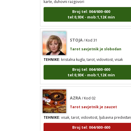
Broj tel: 064/600-600
tel:0,93€ - mob:1,12€ min
STOJA
/ Kod 31
Tarot savjetnik je slobodan
TEHNIKE:
kristalna kugla, tarot, vidovitost, visak
Broj tel: 064/600-600
tel:0,93€ - mob:1,12€ min
AZRA
/ Kod 02
Tarot savjetnik je zauzet
TEHNIKE:
visak, tarot, vidovitost, ljubavna predviđan
Broj tel: 064/600-600
tel:0,93€ - mob:1,12€ min