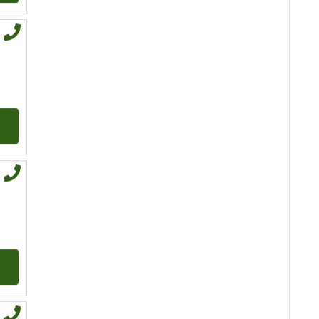
TEHNIKE:
psihološki razgovori,
sudbinske karte, tarot,
tumačenje snova
Broj tel: 064/600-600
tel:0,93€ - mob:1,12€
min
VESNA
/ Kod 05
Tarot savjetnik je slobodan
TEHNIKE:
numerologija,
anđeoski i ljubavni tarot, visak,
yi ching, knjiga promjena
mudrosti, rune, izrada runskih
amajlija
Broj tel: 064/600-600