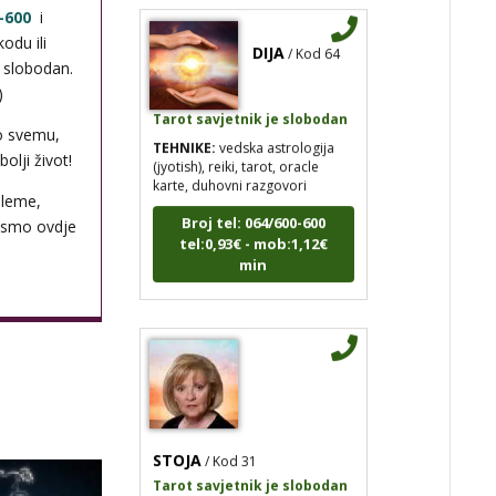
-600
i
DIJA
/ Kod 64
odu ili
i slobodan.
)
Tarot savjetnik je slobodan
TEHNIKE:
vedska astrologija
o svemu,
(jyotish), reiki, tarot, oracle
olji život!
karte, duhovni razgovori
Broj tel: 064/600-600
bleme,
tel:0,93€ - mob:1,12€
 smo ovdje
min
STOJA
/ Kod 31
Tarot savjetnik je slobodan
TEHNIKE:
kristalna kugla, tarot,