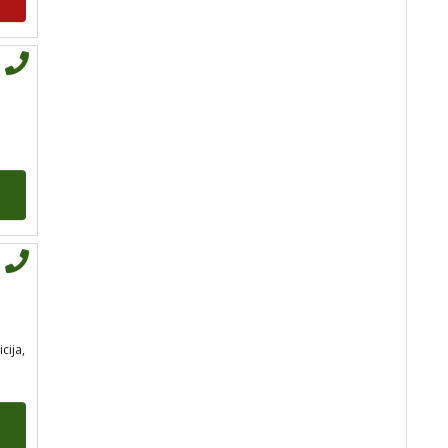
tel:0,93€ - mob:1,12€
min
EVITA
/ Kod 52
Tarot savjetnik je slobodan
TEHNIKE:
tarot
Broj tel: 064/600-600
tel:0,93€ - mob:1,12€
min
icija,
TINA
/ Kod 16
Tarot savjetnik je slobodan