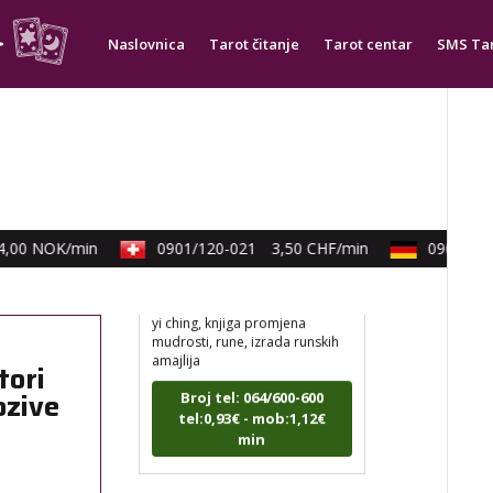
min
Naslovnica
Tarot čitanje
Tarot centar
SMS Ta
VESNA
/ Kod 05
Tarot savjetnik je slobodan
00 NOK/min
0901/120-021
3,50 CHF/min
0900/830-
TEHNIKE:
numerologija,
anđeoski i ljubavni tarot, visak,
yi ching, knjiga promjena
mudrosti, rune, izrada runskih
amajlija
tori
Broj tel: 064/600-600
ozive
tel:0,93€ - mob:1,12€
min