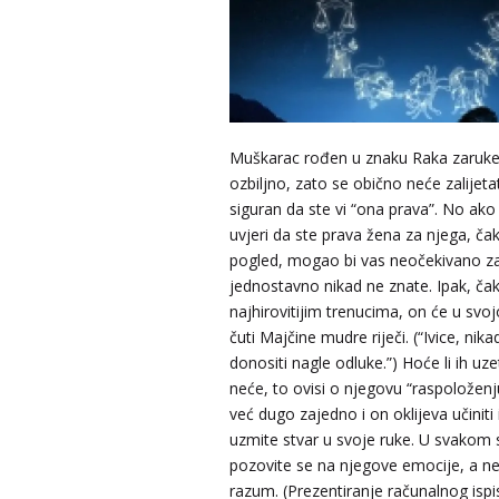
Muškarac rođen u znaku Raka zaruk
ozbiljno, zato se obično neće zalijet
siguran da ste vi “ona prava”. No ako 
uvjeri da ste prava žena za njega, čak 
pogled, mogao bi vas neočekivano zap
jednostavno nikad ne znate. Ipak, čak
najhirovitijim trenucima, on će u svoj
čuti Majčine mudre riječi. (“Ivice, nik
donositi nagle odluke.”) Hoće li ih uzeti
neće, to ovisi o njegovu “raspoloženj
TINA
/ Kod 16
već dugo zajedno i on oklijeva učiniti 
Tarot savjetnik je slobodan
uzmite stvar u svoje ruke. U svakom 
pozovite se na njegove emocije, a ne 
TEHNIKE:
psihološki razgovori, sudbinske karte, taro
tumačenje snova
razum. (Prezentiranje računalnog ispi