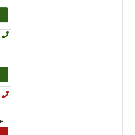
arhetipski kotač, praktična
intuicija, kromoterapija,
biblioterapija (terapija čitanjem
i pisanjem), numerologija,
radiestezija
Broj tel: 064/600-600
tel:0,93€ - mob:1,12€
min
JASNA
/ Kod 12
Tarot savjetnik je slobodan
ja
TEHNIKE:
numerologija, visak,
nebeski krug, tarot
Broj tel: 064/600-600