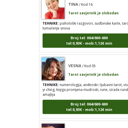
Tarot savjetnik je slobodan
TEHNIKE:
psihološki razgovori, sudbinske karte, taro
tumačenje snova
Broj tel: 064/600-600
tel:0,93€ - mob:1,12€ min
VESNA
/ Kod 05
Tarot savjetnik je slobodan
TEHNIKE:
numerologija, anđeoski i ljubavni tarot, vis
yi ching, knjiga promjena mudrosti, rune, izrada runs
amajlija
Broj tel: 064/600-600
tel:0,93€ - mob:1,12€ min
DIJA
/ Kod 64