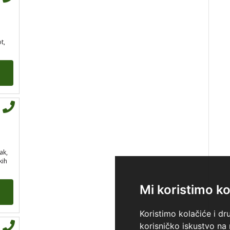
tel:0,93€ - mob:1,12€
min
t,
DIJA
/ Kod 64
Tarot savjetnik je slobodan
TEHNIKE:
vedska astrologija
(jyotish), reiki, tarot, oracle
karte, duhovni razgovori
ak,
Broj tel: 064/600-600
kih
tel:0,93€ - mob:1,12€
min
Mi koristimo ko
Koristimo kolačiće i dr
korisničko iskustvo na