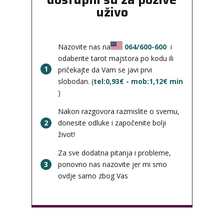
uživo
Nazovite nas na
064/600-600
i
odaberite tarot majstora po kodu ili
1
pričekajte da Vam se javi prvi
slobodan. (
tel:0,93€ - mob:1,12€ min
)
Nakon razgovora razmislite o svemu,
2
donesite odluke i započenite bolji
život!
Za sve dodatna pitanja i probleme,
3
ponovno nas nazovite jer mi smo
ovdje samo zbog Vas