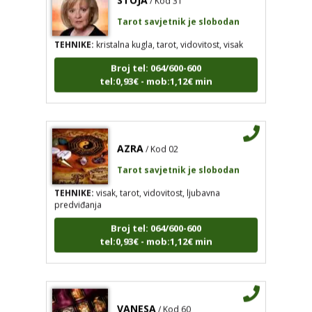
Tarot savjetnik je slobodan
TEHNIKE:
kristalna kugla, tarot, vidovitost, visak
Broj tel: 064/600-600
tel:0,93€ - mob:1,12€ min
AZRA
/ Kod 02
Tarot savjetnik je slobodan
TEHNIKE:
visak, tarot, vidovitost, ljubavna
predviđanja
Broj tel: 064/600-600
tel:0,93€ - mob:1,12€ min
VANESA
/ Kod 60