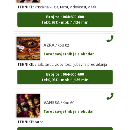
Tarot savjetnik je slobodan
TEHNIKE:
kristalna kugla, tarot, vidovitost, visak
TEHNIKE:
visak, tarot, vidovitost, ljubavna
Broj tel: 064/600-600
predviđanja
tel:0,93€ - mob:1,12€ min
Broj tel: 064/600-600
tel:0,93€ - mob:1,12€ min
AZRA
/ Kod 02
Tarot savjetnik je slobodan
VANESA
TEHNIKE:
visak, tarot, vidovitost, ljubavna predviđanja
/ Kod 60
Tarot savjetnik je slobodan
Broj tel: 064/600-600
tel:0,93€ - mob:1,12€ min
TEHNIKE:
tarot
Broj tel: 064/600-600
tel:0,93€ - mob:1,12€ min
VANESA
/ Kod 60
Tarot savjetnik je slobodan
TEHNIKE:
tarot
IRIDA - MAGDALENA
/ Kod 36
Broj tel: 064/600-600