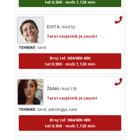
Tarot savjetnik je zauzet
TEHNIKE:
tarot
EVITA
/ Kod 52
Broj tel: 064/600-600
tel:0,93€ - mob:1,12€ min
Tarot savjetnik je zauzet
TEHNIKE:
tarot
Broj tel: 064/600-600
tel:0,93€ - mob:1,12€ min
ŽANA
/ Kod 135
Tarot savjetnik je zauzet
TEHNIKE:
tarot, astrologija, rune
Broj tel: 064/600-600
tel:0,93€ - mob:1,12€ min