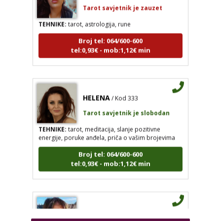
Tarot savjetnik je zauzet
TEHNIKE:
tarot, astrologija, rune
Broj tel: 064/600-600
tel:0,93€ - mob:1,12€ min
HELENA
/ Kod 333
ŽANA
/ Kod 135
Tarot savjetnik je slobodan
Tarot savjetnik je zauzet
TEHNIKE:
tarot, meditacija, slanje pozitivne
TEHNIKE:
tarot, astrologija, rune
energije, poruke anđela, priča o vašim brojevima
Broj tel: 064/600-600
Broj tel: 064/600-600
tel:0,93€ - mob:1,12€ min
tel:0,93€ - mob:1,12€ min
HELENA
/ Kod 333
VESNA
/ Kod 05
Tarot savjetnik je slobodan
Tarot savjetnik je slobodan