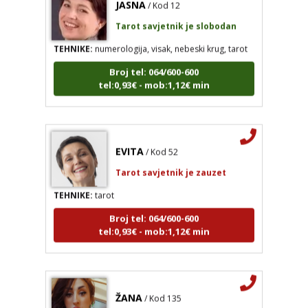
Tarot savjetnik je slobodan
TEHNIKE:
numerologija, visak, nebeski krug, tarot
Broj tel: 064/600-600
tel:0,93€ - mob:1,12€ min
EVITA
/ Kod 52
Tarot savjetnik je zauzet
TEHNIKE:
tarot
Broj tel: 064/600-600
tel:0,93€ - mob:1,12€ min
ŽANA
/ Kod 135