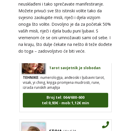
neusklađeni i tako sprečavate manifestiranje.
TEHNIKE:
tarot, meditacija, slanje pozitivne
Možete privući sve što istinski volite tako da
energije, poruke anđela, priča o vašim brojevima
svjesno zaokupite misli, riječi i djela vizijom
Broj tel: 064/600-600
onoga što volite. Dovoljno je da za početak 50%
tel:0,93€ - mob:1,12€ min
vaših misli, riječi i djela budu puni ljubavi. S
vremenom će se oni umnožavati sami od sebe. I
na kraju, što dulje čekate na nešto ili teže dođete
do toga – zadovoljstvo će biti veće.
VESNA
/ Kod 05
Tarot savjetnik je slobodan
TEHNIKE:
numerologija, anđeoski i ljubavni tarot,
visak, yi ching, knjiga promjena mudrosti, rune,
izrada runskih amajlija
Broj tel: 064/600-600
tel:0,93€ - mob:1,12€ min
STOJA
/ Kod 31