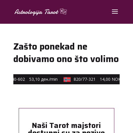
Zašto ponekad ne
dobivamo ono što volimo
590/40-602
53,10 ден./min
820/77-321
14,00 NOK/min
Naši Tarot majstori
dostupni su za pozive