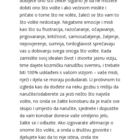
dobijete ono što želite! Sigurno je da ne možete
dobiti ono što volite i ako većinom mislite i
pričate o tome što ne volite, žaleći se što vam to
što volite nedostaje. Negativne emocije i misli
kao što su frustracija, razočaranje, očajavanje,
prigovaranje, kritičnost, samosažaljenje, žaljenje,
nepovjerenje, sumnja, tvrdoglavost sprečavaju
vas u dobivanju svega onoga što volite. Kada
zamislite svoj idealan život i stvorite jasnu viziju,
ŽANA
/ Kod 135
time dajete kozmičku narudžbu svemiru, i trebate
Tarot savjetnik je zauzet
biti 100% usklađeni s vašom vizijom – vaše misli,
riječi i djela se moraju podudarati. U protivnom to
TEHNIKE:
tarot, astrologija, rune
izgleda kao da dođete na neku gozbu s mišlju da
Broj tel: 064/600-600
naručite/odaberete za jesti nešto što najviše
tel:0,93€ - mob:1,12€ min
volite, no onda se žalite konobaru da je inače sve
skupo i umjesto da naručite, sjednete i dopustite
da vam konobar donese vaše omiljeno jelo,
žalite se i odlazite. Ako izgovarate afirmacije o
HELENA
/ Kod 333
onome što volite, a onda u društvu govorite i
Tarot savjetnik je slobodan
djelujete kao da to nije istina, onda ste