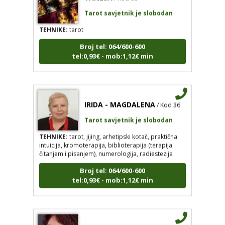
Tarot savjetnik je slobodan
TEHNIKE:
tarot
Broj tel: 064/600-600
tel:0,93€ - mob:1,12€ min
IRIDA - MAGDALENA
/ Kod 36
Tarot savjetnik je slobodan
TEHNIKE:
tarot, jijing, arhetipski kotač, praktična
intuicija, kromoterapija, biblioterapija (terapija
čitanjem i pisanjem), numerologija, radiestezija
Broj tel: 064/600-600
tel:0,93€ - mob:1,12€ min
JASNA
/ Kod 12