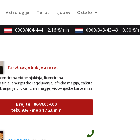
arot, psihološki razgovori
Astrologija
Tarot
Ljubav
Ostalo
Broj tel: 064/600-600
tel:0,93€ - mob:1,12€ min
0900/404-444
2,16 €/min
0909/343-43-43
0,90 €/mi
AMELIE BESSONG
/ Kod 99
Tarot savjetnik je zauzet
icencirana vidovinjakinja, licencirana
inja, energetsko iscjeljivanje, afrička magija, zaštite
uklanjanje uroka i crne magije, vidovnjačke karte miss
Broj tel: 064/600-600
tel:0,93€ - mob:1,12€ min
KATARINA
/ Kod 45