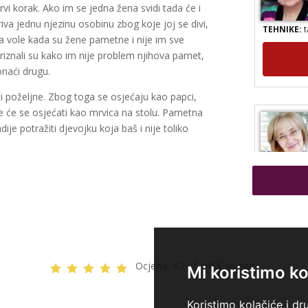
 prvi korak. Ako im se jedna žena svidi tada će i
TEHNIKE:
t
iva jednu njezinu osobinu zbog koje joj se divi,
sta vole kada su žene pametne i nije im sve
 Priznali su kako im nije problem njihova pamet,
onaći drugu.
ti poželjne. Zbog toga se osjećaju kao papci,
e će se osjećati kao mrvica na stolu. Pametna
je potražiti djevojku koja baš i nije toliko
TEHNIKE:
t
sudbinske k
čišćenje au
Ocjena:
4.7 / 5 (465 ocjena)
Mi koristimo ko
Koristimo kolačiće i dr