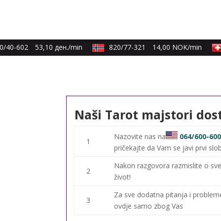
/40-602
53,10 ден./min
820/77-321
14,00 NOK/min
Naši Tarot majstori dos
Nazovite nas na
064/600-60
1
pričekajte da Vam se javi prvi slo
Nakon razgovora razmislite o sve
2
život!
Za sve dodatna pitanja i proble
3
ovdje samo zbog Vas