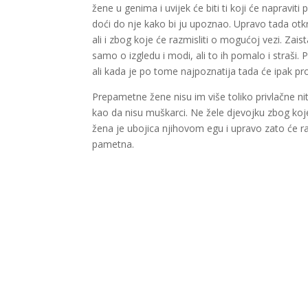
žene u genima i uvijek će biti ti koji će napraviti
doći do nje kako bi ju upoznao. Upravo tada otkr
ali i zbog koje će razmisliti o mogućoj vezi. Zai
samo o izgledu i modi, ali to ih pomalo i straši.
ali kada je po tome najpoznatija tada će ipak pr
Prepametne žene nisu im više toliko privlačne ni
kao da nisu muškarci. Ne žele djevojku zbog koj
žena je ubojica njihovom egu i upravo zato će radi
pametna.