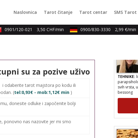
TEHNIKE:
t
Naslovnica
Tarot čitanje
Tarot centar
SMS Tarot
0901/120-021
3,50 CHF/min
0900/830-3330
2,99 €/min
tupni su za pozive uživo
TEHNIKE:
l
parapsiholog
svih vrsta, 
0
i odaberite tarot majstora po kodu ili
bessong
bodan. (
tel:0,93€ - mob:1,12€ min
)
mu, donesite odluke i započenite bolji
me, ponovno nas nazovite jer mi smo