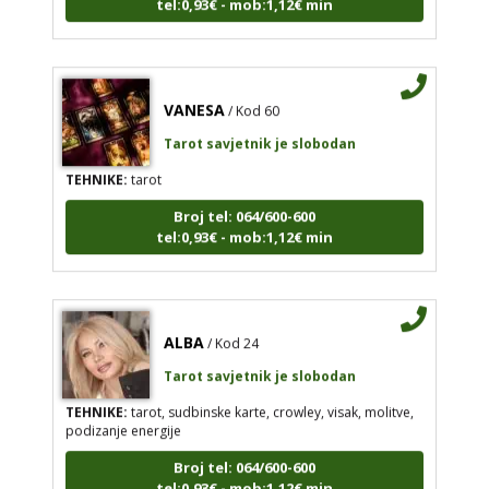
VANESA
/ Kod 60
Tarot savjetnik je slobodan
TEHNIKE:
tarot
Broj tel: 064/600-600
tel:0,93€ - mob:1,12€ min
ALBA
/ Kod 24
Tarot savjetnik je slobodan
TEHNIKE:
tarot, sudbinske karte, crowley, visak, molitve,
podizanje energije
Broj tel: 064/600-600
tel:0,93€ - mob:1,12€ min