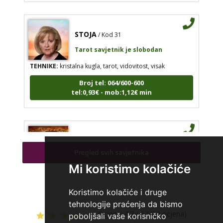
STOJA
/ Kod 31
Tarot savjetnik je slobodan
TEHNIKE:
kristalna kugla, tarot, vidovitost, visak
Broj tel: 064/600-600
tel:0,93€ - mob:1,12€ min
AZRA
/ Kod 02
Pregled svih savjetnika
Tarot savjetnik je slobodan
Mi koristimo kolačiće
TEHNIKE:
visak, tarot, vidovitost, ljubavna predviđanja
Broj tel: 064/600-600
Koristimo kolačiće i druge
tel:0,93€ - mob:1,12€ min
tehnologije praćenja da bismo
Ocjena:
4.7 / 5 (482 ocjena)
poboljšali vaše korisničko