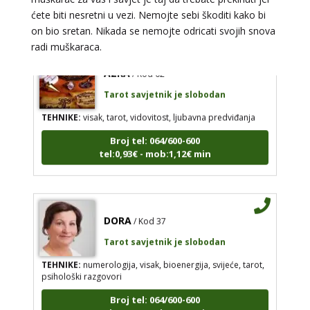
tel:0,93€ - mob:1,12€ min
ćete biti nesretni u vezi. Nemojte sebi škoditi kako bi
on bio sretan. Nikada se nemojte odricati svojih snova
radi muškaraca.
AZRA
/ Kod 02
Tarot savjetnik je slobodan
TEHNIKE:
visak, tarot, vidovitost, ljubavna predviđanja
Broj tel: 064/600-600
tel:0,93€ - mob:1,12€ min
DORA
/ Kod 37
Tarot savjetnik je slobodan
TEHNIKE:
numerologija, visak, bioenergija, svijeće, tarot,
psihološki razgovori
Broj tel: 064/600-600
tel:0,93€ - mob:1,12€ min