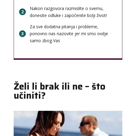
Nakon razgovora razmislite o svemu,
2
donesite odluke i započenite bolji život!
Za sve dodatna pitanja i probleme,
3
ponovno nas nazovite jer mi smo ovdje
samo zbog Vas
Želi li brak ili ne – što
učiniti?