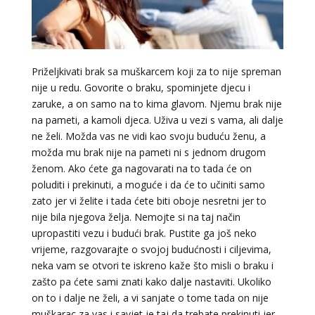
Priželjkivati brak sa muškarcem koji za to nije spreman
DIJA
/ Kod 64
nije u redu. Govorite o braku, spominjete djecu i
Tarot savjetnik je slobodan
zaruke, a on samo na to kima glavom. Njemu brak nije
TEHNIKE:
vedska astrologija (jyotish), reiki, tarot, oracle
na pameti, a kamoli djeca. Uživa u vezi s vama, ali dalje
karte, duhovni razgovori
ne želi. Možda vas ne vidi kao svoju buduću ženu, a
možda mu brak nije na pameti ni s jednom drugom
Broj tel: 064/600-600
tel:0,93€ - mob:1,12€ min
ženom. Ako ćete ga nagovarati na to tada će on
poluditi i prekinuti, a moguće i da će to učiniti samo
zato jer vi želite i tada ćete biti oboje nesretni jer to
nije bila njegova želja. Nemojte si na taj način
upropastiti vezu i budući brak. Pustite ga još neko
STOJA
/ Kod 31
vrijeme, razgovarajte o svojoj budućnosti i ciljevima,
Tarot savjetnik je slobodan
neka vam se otvori te iskreno kaže što misli o braku i
TEHNIKE:
kristalna kugla, tarot, vidovitost, visak
zašto pa ćete sami znati kako dalje nastaviti. Ukoliko
on to i dalje ne želi, a vi sanjate o tome tada on nije
Broj tel: 064/600-600
muškarac za vas i savjet je taj da trebate prekinuti jer