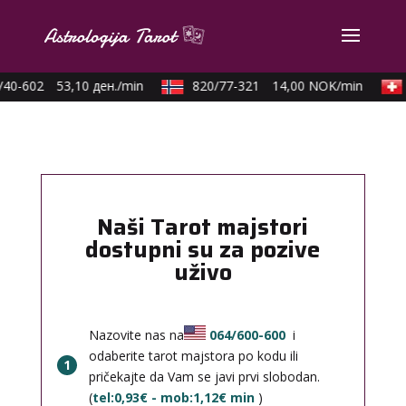
40-602
53,10 ден./min
820/77-321
14,00 NOK/min
Naši Tarot majstori
dostupni su za pozive
uživo
Nazovite nas na
064/600-600
i
odaberite tarot majstora po kodu ili
1
pričekajte da Vam se javi prvi slobodan.
(
tel:0,93€ - mob:1,12€ min
)