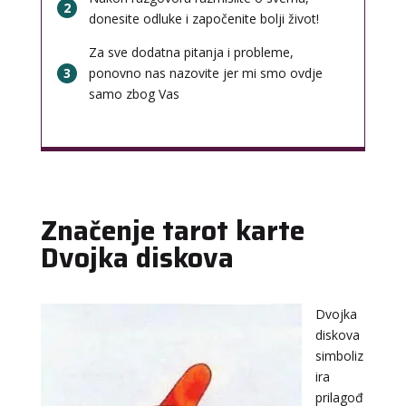
2
donesite odluke i započenite bolji život!
Za sve dodatna pitanja i probleme,
3
ponovno nas nazovite jer mi smo ovdje
samo zbog Vas
Značenje tarot karte
Dvojka diskova
Dvojka
diskova
simboliz
ira
prilagođ