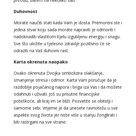
prirodu, barem na nekoliko sati.
Duhovnost
DENI
/ Kod 15
Morate naučiti stati kada Vam je dosta. Premoreni ste i
Tarot savjetnik je zauzet
jedina stvar koju sada morate napraviti je odmoriti i
TEHNIKE:
tarot, tarot marseille, ljubavni tarot, visak
nadoknaditi vlastitom tijelu izgubljenu energiju i snagu.
Sve što uložite u tjelesno zdravlje pozitivno će se
Broj tel: 064/600-600
tel:0,93€ - mob:1,12€ min
odraziti na Vaš duhovni rast.
Karta okrenuta naopako
Ovako okrenuta Dvojka simbolizira olakšanje,
VESNA BURCSA
/ Kod 55
smanjenje stresa i odmor. Karta Vam poručuje da je
razdoblje pojačanog napora i briga iza Vas i da možete
Tarot savjetnik je zauzet
odahnuti i uživati. Još su prisutne financijske
TEHNIKE:
tarot, psihološki razgovori
poteškoće, ali kraj im se bliži. Posvetite se obitelji i
samome sebi. Vrijeme je da unesete ravnotežu u sve
Broj tel: 064/600-600
tel:0,93€ - mob:1,12€ min
aspekte svog života jer niste više u stanju žonglirati i
biti rastrgani na sve strane.