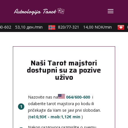
-602
53,10 ден./min
820/77-321
14,00 NOK/min
0
Naši Tarot majstori
dostupni su za pozive
uživo
Nazovite nas na
064/600-600
i
odaberite tarot majstora po kodu ili
1
pričekajte da Vam se javi prvi slobodan.
(
tel:0,93€ - mob:1,12€ min
)
Nakon razgovora razmislite o svemu,