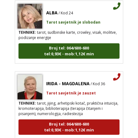
ALBA
/ Kod 24
Tarot savjetnik je slobodan
TEHNIKE:
tarot, sudbinske karte, crowley, visak, molitve,
podizanje energije
Broj tel: 064/600-600
tel:0,93€ - mob:1,12€ min
IRIDA - MAGDALENA
/ Kod 36
Tarot savjetnik je zauzet
TEHNIKE:
tarot, jijing, arhetipski kotač, praktična intuicija,
kromoterapija, biblioterapija (terapija čitanjem i
pisanjem), numerologija, radiestezija
Broj tel: 064/600-600
tel:0,93€ - mob:1,12€ min