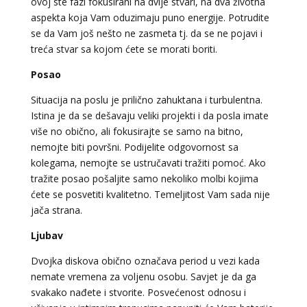
ovoj ste fazi fokusirani na dvije stvari, na dva životna
aspekta koja Vam oduzimaju puno energije. Potrudite
se da Vam još nešto ne zasmeta tj. da se ne pojavi i
treća stvar sa kojom ćete se morati boriti.
Posao
Situacija na poslu je prilično zahuktana i turbulentna.
Istina je da se dešavaju veliki projekti i da posla imate
više no obično, ali fokusirajte se samo na bitno,
nemojte biti površni. Podijelite odgovornost sa
kolegama, nemojte se ustručavati tražiti pomoć. Ako
tražite posao pošaljite samo nekoliko molbi kojima
ćete se posvetiti kvalitetno. Temeljitost Vam sada nije
jača strana.
Ljubav
Dvojka diskova obično označava period u vezi kada
nemate vremena za voljenu osobu. Savjet je da ga
svakako nađete i stvorite. Posvećenost odnosu i