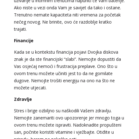
uživanje u intimnim trenucima napuniti će Vam baterije.
Ako niste u vezi onda Vam je savijet da tako i ostane.
Trenutno nemate kapaciteta niti vremena za početak
nečeg novog. Ne brinite, ovo će razdoblje kratko
trajati.
Financije
Kada se u kontekstu financija pojavi Dvojka diskova
znak je da ste financijski “slabi”. Nemojte dopustiti da
Vas osjećaj nemoći i frustracija preplave. Ono što u
ovom trenu možete učiniti jest to da ne gomilate
dugove. Nemojte trošiti energiju na ono na što ne
možete utjecati.
Zdravlje
Stres i brige ozbiljno su naškodili Vašem zdravlju.
Nemojte zanemariti ovo upozorenje jer mnogo toga u
ovom trenu možete ispraviti. Nadoknadite propušteni
san, počnite koristiti vitamine i vježbajte. Otiđite u