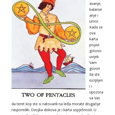
avanje,
balansir
anje i
umor.
Kada se
ova
karta
pojavi
gotovo
uvijek
Vam
govori
da ste
iscrpljen
i i
upozora
va Vas
da teret koji ste si natovarili na leđa morate drugačije
rasporediti. Dvojka diskova je i karta uspješnosti. U