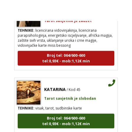
AMELIE BESSONG
/ Kod 99
Tarot savjetnik je zauzet
TEHNIKE:
licencirana vidovinjakinja, licencirana
parapsihologinja, energetsko iscjeljivanje, afrička magija,
zaštite svih vrsta, uklanjanje uroka i crne magije,
vidovnjačke karte miss bessong
Broj tel: 064/600-600
tel:0,93€ - mob:1,12€ min
KATARINA
/ Kod 45
Tarot savjetnik je slobodan
TEHNIKE:
visak, tarot, sudbinske karte
Broj tel: 064/600-600
tel:0,93€ - mob:1,12€ min