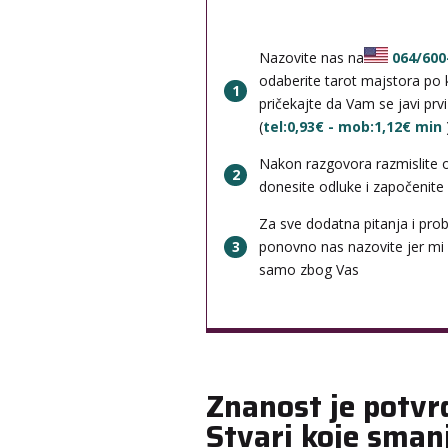
Nazovite nas na
064/600
odaberite tarot majstora po k
1
pričekajte da Vam se javi prv
(
tel:0,93€ - mob:1,12€ min
Nakon razgovora razmislite 
2
donesite odluke i započenite b
Za sve dodatna pitanja i pro
3
ponovno nas nazovite jer mi
samo zbog Vas
Znanost je potvrd
Stvari koje sman