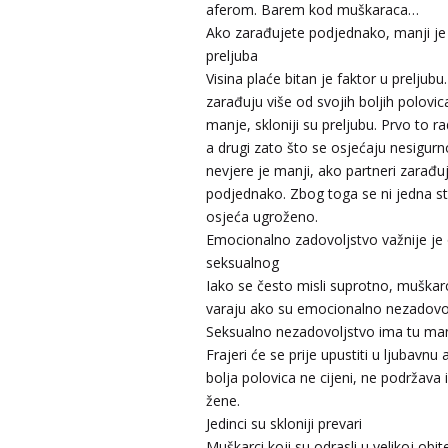
aferom. Barem kod muškaraca…
Ako zarađujete podjednako, manji je 
preljuba
Visina plaće bitan je faktor u preljubu
zarađuju više od svojih boljih polovica
manje, skloniji su preljubu. Prvo to 
a drugi zato što se osjećaju nesigurno
nevjere je manji, ako partneri zarađu
podjednako. Zbog toga se ni jedna s
osjeća ugroženo.
Emocionalno zadovoljstvo važnije je
seksualnog
Iako se često misli suprotno, muškar
varaju ako su emocionalno nezadovol
Seksualno nezadovoljstvo ima tu man
Frajeri će se prije upustiti u ljubavnu 
bolja polovica ne cijeni, ne podržava i
žene.
Jedinci su skloniji prevari
Muškarci koji su odrasli u velikoj obite