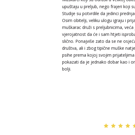
upuštaju u preljub, nego frajeri koji su
Studije su potvrdile da jedinci prednja
NIVES
/ Kod 20
Osim obitelji, veliku ulogu igraju i prij
muškarac druži s preljubnicima, veća 
Tarot savjetnik je zauzet
vjerojatnost da će i sam htjeti isprob
TEHNIKE:
astrologija, sudbinske karte, tarot
slično. Ponajviše zato da se ne osjeća
društva, ali i zbog tipične muške natj
Broj tel: 064/600-600
tel:0,93€ - mob:1,12€ min
psihe prema kojoj svojim prijateljim
pokazati da je jednako dobar kao i on
bolji.
DENI
/ Kod 15
Tarot savjetnik je zauzet
TEHNIKE:
tarot, tarot marseille, ljubavni tarot, visak
Broj tel: 064/600-600
tel:0,93€ - mob:1,12€ min