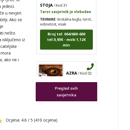
Tarot savjetnik je slobodan
 jedinci.
TEHNIKE:
kristalna kugla, tarot,
če u nevjeri.
vidovitost, visak
atelji. Ako se
je
Broj tel: 064/600-600
tel:0,93€ - mob:1,12€
ati nešto
min
 isključeno iz
ecateljske
a mora
i, ako ne i
AZRA
/ Kod 02
Tarot savjetnik je slobodan
Pregled svih
TEHNIKE:
visak, tarot,
savjetnika
vidovitost, ljubavna predviđanja
Broj tel: 064/600-600
tel:0,93€ - mob:1,12€
min
Ocjena:
4.6 / 5 (410 ocjena)