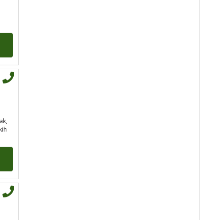
Tarot savjetnik je slobodan
TEHNIKE:
tarot, jijing,
arhetipski kotač, praktična
intuicija, kromoterapija,
biblioterapija (terapija čitanjem
i pisanjem), numerologija,
radiestezija
Broj tel: 064/600-600
tel:0,93€ - mob:1,12€
min
ak,
kih
RAJNA
/ Kod 85
Tarot savjetnik je zauzet
TEHNIKE:
tarot, razgovori