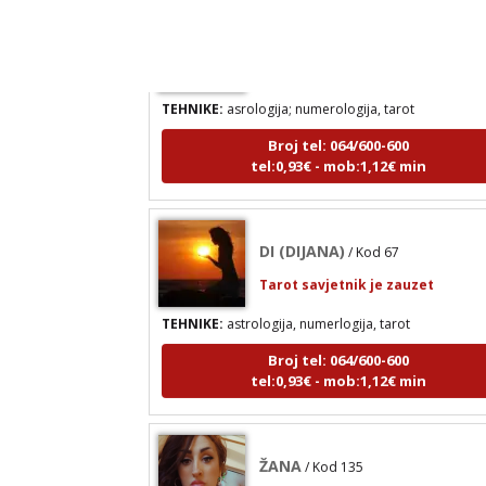
KRISTINA
/ Kod 160
Tarot savjetnik je zauzet
TEHNIKE:
asrologija; numerologija, tarot
Broj tel: 064/600-600
tel:0,93€ - mob:1,12€ min
DI (DIJANA)
/ Kod 67
Tarot savjetnik je zauzet
TEHNIKE:
astrologija, numerlogija, tarot
Broj tel: 064/600-600
tel:0,93€ - mob:1,12€ min
ŽANA
/ Kod 135
Tarot savjetnik je slobodan