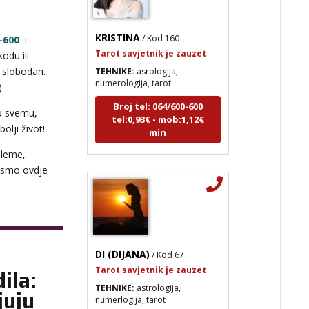
KRISTINA
/ Kod 160
Tarot savjetnik je zauzet
-600
i
TEHNIKE:
asrologija;
odu ili
numerologija, tarot
i slobodan.
)
Broj tel: 064/600-600
tel:0,93€ - mob:1,12€
o svemu,
min
olji život!
bleme,
 smo ovdje
DI (DIJANA)
/ Kod 67
Tarot savjetnik je zauzet
TEHNIKE:
astrologija,
ila:
numerlogija, tarot
juju
Broj tel: 064/600-600