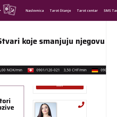
tel:0,93€ - mob:1,12€
min
Naslovnica
Tarot čitanje
Tarot centar
SMS Ta
DENI
/ Kod 15
 Stvari koje smanjuju njegovu
Tarot savjetnik je zauzet
TEHNIKE:
tarot, tarot marseille,
ljubavni tarot, visak
Broj tel: 064/600-600
0 NOK/min
0901/120-021
3,50 CHF/min
0900/830-3
tel:0,93€ - mob:1,12€
min
tori
ozive