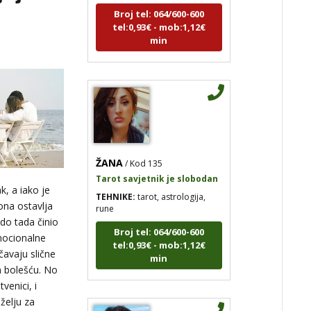
tel:0,93€ - mob:1,12€
min
ŽANA
/ Kod 135
Tarot savjetnik je slobodan
TEHNIKE:
tarot, astrologija,
k, a iako je
rune
 ona ostavlja
Broj tel: 064/600-600
 do tada činio
tel:0,93€ - mob:1,12€
mocionalne
min
čavaju slične
m bolešću. No
venici, i
želju za