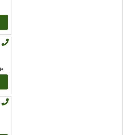
Broj tel: 064/600-600
tel:0,93€ - mob:1,12€
min
EVITA
/ Kod 52
ja
Tarot savjetnik je slobodan
TEHNIKE:
tarot
Broj tel: 064/600-600
tel:0,93€ - mob:1,12€
min