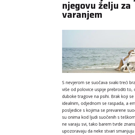
njegovu želju za
varanjem
S nevjerom se suočava svaki treći bra
više od polovice uspije prebroditi to,
duboke tragove na psihi. Brak koji se
idealnim, odjednom se raspada, a e
posljedice s kojima se prevarene suo
su onima kod ljudi suočenih s teško
ne varaju svi, tako barem tvrde znanst
upozoravaju da neke stvari smanjuju 