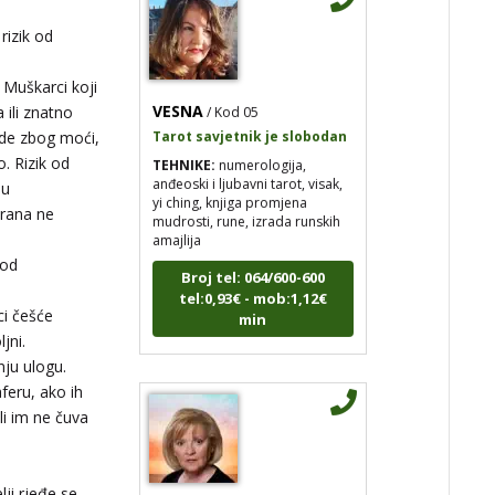
rizik od
VESNA
/ Kod 05
. Muškarci koji
Tarot savjetnik je slobodan
 ili znatno
rade zbog moći,
TEHNIKE:
numerologija,
anđeoski i ljubavni tarot, visak,
. Rizik od
yi ching, knjiga promjena
ju
mudrosti, rune, izrada runskih
amajlija
trana ne
Broj tel: 064/600-600
 od
tel:0,93€ - mob:1,12€
min
ci češće
jni.
ju ulogu.
aferu, ako ih
li im ne čuva
STOJA
/ Kod 31
lji rjeđe se