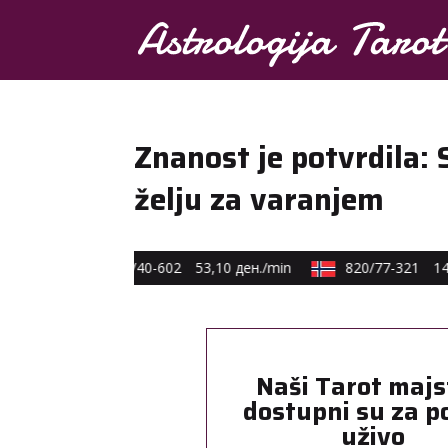
Znanost je potvrdila:
želju za varanjem
 min
0590/40-602
53,10 ден./min
820/77-321
14,0
Naši Tarot majs
dostupni su za p
uživo