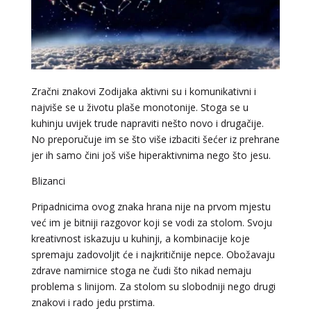
Zračni znakovi Zodijaka aktivni su i komunikativni i
najviše se u životu plaše monotonije. Stoga se u
kuhinju uvijek trude napraviti nešto novo i drugačije.
No preporučuje im se što više izbaciti šećer iz prehrane
jer ih samo čini još više hiperaktivnima nego što jesu.
Blizanci
Pripadnicima ovog znaka hrana nije na prvom mjestu
već im je bitniji razgovor koji se vodi za stolom. Svoju
kreativnost iskazuju u kuhinji, a kombinacije koje
spremaju zadovoljit će i najkritičnije nepce. Obožavaju
zdrave namirnice stoga ne čudi što nikad nemaju
problema s linijom. Za stolom su slobodniji nego drugi
znakovi i rado jedu prstima.