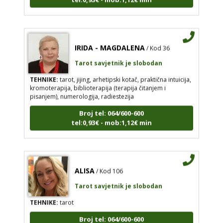
IRIDA - MAGDALENA
/ Kod 36
Tarot savjetnik je slobodan
TEHNIKE:
tarot, jijing, arhetipski kotač, praktična intuicija,
kromoterapija, biblioterapija (terapija čitanjem i
pisanjem), numerologija, radiestezija
Broj tel: 064/600-600
tel:0,93€ - mob:1,12€ min
ALISA
/ Kod 106
Tarot savjetnik je slobodan
TEHNIKE:
tarot
Broj tel: 064/600-600
tel:0,93€ - mob:1,12€ min