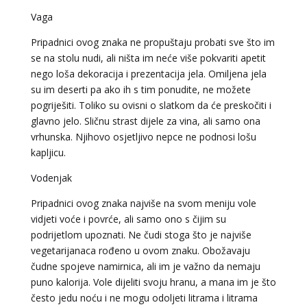
Vaga
VIKTORIJA
/ Kod 369
Pripadnici ovog znaka ne propuštaju probati sve što im
Tarot savjetnik je slobodan
se na stolu nudi, ali ništa im neće više pokvariti apetit
nego loša dekoracija i prezentacija jela. Omiljena jela
TEHNIKE:
astrologija, numerologija, tarot, radiestezija
su im deserti pa ako ih s tim ponudite, ne možete
Broj tel: 064/600-600
pogriješiti. Toliko su ovisni o slatkom da će preskočiti i
tel:0,93€ - mob:1,12€ min
glavno jelo. Sličnu strast dijele za vina, ali samo ona
vrhunska. Njihovo osjetljivo nepce ne podnosi lošu
kapljicu.
ELA
Vodenjak
/ Kod 151
Tarot savjetnik je slobodan
Pripadnici ovog znaka najviše na svom meniju vole
vidjeti voće i povrće, ali samo ono s čijim su
TEHNIKE:
astrologija, tarot, numerološki tarot, visak, feng
shui numerologija, anđeoski brojevi, tumačenje snova,
podrijetlom upoznati. Ne čudi stoga što je najviše
rune, kristali, reiki, terapija bojama, anđeoske karte,
vegetarijanaca rođeno u ovom znaku. Obožavaju
iscjeljivanje anđeoskim energijama
čudne spojeve namirnica, ali im je važno da nemaju
Broj tel: 064/600-600
puno kalorija. Vole dijeliti svoju hranu, a mana im je što
tel:0,93€ - mob:1,12€ min
često jedu noću i ne mogu odoljeti litrama i litrama