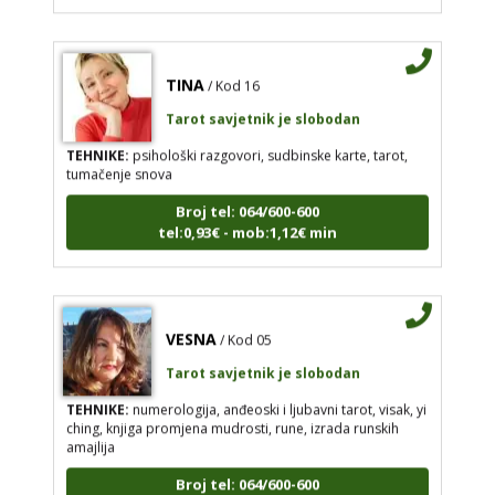
TINA
/ Kod 16
Tarot savjetnik je slobodan
TEHNIKE:
psihološki razgovori, sudbinske karte, tarot,
tumačenje snova
Broj tel: 064/600-600
tel:0,93€ - mob:1,12€ min
VESNA
/ Kod 05
Tarot savjetnik je slobodan
TEHNIKE:
numerologija, anđeoski i ljubavni tarot, visak, yi
ching, knjiga promjena mudrosti, rune, izrada runskih
amajlija
Broj tel: 064/600-600
tel:0,93€ - mob:1,12€ min