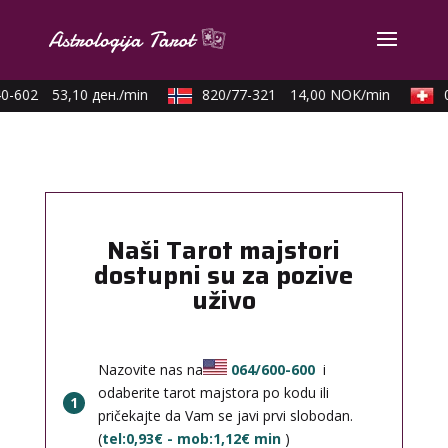
-602
53,10 ден./min
820/77-321
14,00 NOK/min
09
Naši Tarot majstori
dostupni su za pozive
uživo
Nazovite nas na
064/600-600
i
odaberite tarot majstora po kodu ili
1
pričekajte da Vam se javi prvi slobodan.
(
tel:0,93€ - mob:1,12€ min
)