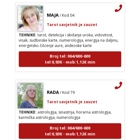
MAJA
/ Kod 04
Tarot savjetnik je zauzet
TEHNIKE:
tarot, detekcija i skidanje uroka, vidovitost,
visak, sudbinske karte, numerologija, energija na daljinu,
energetsko čišćenje aure, anđeoske karte
Broj tel: 064/600-600
tel:0,93€ - mob:1,12€ min
RADA
/ Kod 79
Tarot savjetnik je zauzet
TEHNIKE:
astrologija, sinastrija, horarna astrologija,
karmička astrologija, numerologija
Broj tel: 064/600-600
tel:0,93€ - mob:1,12€ min