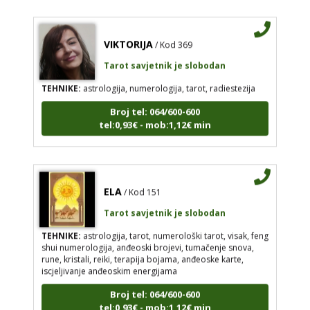
VIKTORIJA
/ Kod 369
Tarot savjetnik je slobodan
TEHNIKE:
astrologija, numerologija, tarot, radiestezija
Broj tel: 064/600-600
tel:0,93€ - mob:1,12€ min
ELA
/ Kod 151
Tarot savjetnik je slobodan
TEHNIKE:
astrologija, tarot, numerološki tarot, visak, feng
shui numerologija, anđeoski brojevi, tumačenje snova,
rune, kristali, reiki, terapija bojama, anđeoske karte,
iscjeljivanje anđeoskim energijama
Broj tel: 064/600-600
tel:0,93€ - mob:1,12€ min