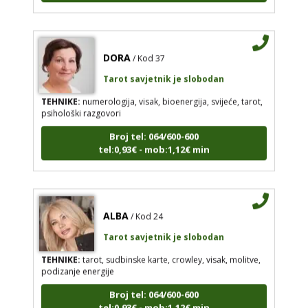
DORA
/ Kod 37
Tarot savjetnik je slobodan
TEHNIKE:
numerologija, visak, bioenergija, svijeće, tarot,
psihološki razgovori
Broj tel: 064/600-600
tel:0,93€ - mob:1,12€ min
ALBA
/ Kod 24
Tarot savjetnik je slobodan
TEHNIKE:
tarot, sudbinske karte, crowley, visak, molitve,
podizanje energije
Broj tel: 064/600-600
tel:0,93€ - mob:1,12€ min