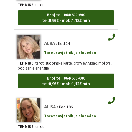
tel:0,93€ - mob:1,12€ min
Broj tel: 064/600-600
tel:0,93€ - mob:1,12€ min
ALBA
/ Kod 24
ALBA
/ Kod 24
Tarot savjetnik je slobodan
Tarot savjetnik je slobodan
TEHNIKE:
tarot, sudbinske karte, crowley, visak,
molitve, podizanje energije
TEHNIKE:
tarot, sudbinske karte, crowley, visak, molitve,
podizanje energije
Broj tel: 064/600-600
tel:0,93€ - mob:1,12€ min
Broj tel: 064/600-600
tel:0,93€ - mob:1,12€ min
ALISA
/ Kod 106
ALISA
/ Kod 106
Tarot savjetnik je slobodan
Tarot savjetnik je slobodan
TEHNIKE:
tarot
TEHNIKE:
tarot
Broj tel: 064/600-600
Broj tel: 064/600-600