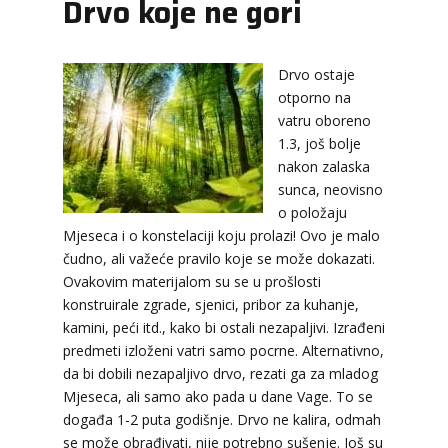
Drvo koje ne gori
DI (DIJANA)
/ Kod 67
Drvo ostaje
otporno na
Tarot savjetnik je slobodan
vatru oboreno
TEHNIKE:
astrologija, numerlogija, tarot
1.3, još bolje
Broj tel: 064/600-600
nakon zalaska
tel:0,93€ - mob:1,12€ min
sunca, neovisno
o položaju
Mjeseca i o konstelaciji koju prolazi! Ovo je malo
čudno, ali važeće pravilo koje se može dokazati.
JASMINKA
Ovakovim materijalom su se u prošlosti
/ Kod 56
konstruirale zgrade, sjenici, pribor za kuhanje,
Tarot savjetnik je slobodan
kamini, peći itd., kako bi ostali nezapaljivi. Izrađeni
TEHNIKE:
astrologija, numerologija, tarot
predmeti izloženi vatri samo pocrne. Alternativno,
da bi dobili nezapaljivo drvo, rezati ga za mladog
Broj tel: 064/600-600
Mjeseca, ali samo ako pada u dane Vage. To se
tel:0,93€ - mob:1,12€ min
događa 1-2 puta godišnje. Drvo ne kalira, odmah
se može obrađivati, nije potrebno sušenje. Još su