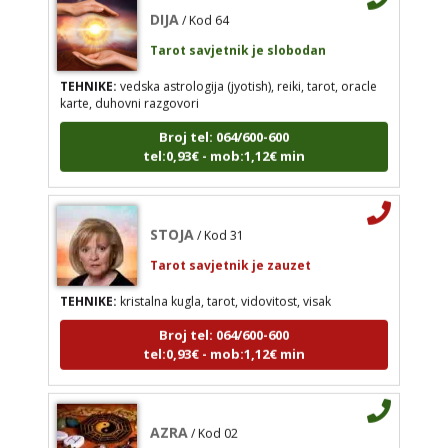
DIJA
/ Kod 64
tel:0,93€ - mob:1,12€ min
Tarot savjetnik je slobodan
TEHNIKE:
vedska astrologija (jyotish), reiki, tarot, oracle
karte, duhovni razgovori
STOJA
/ Kod 31
Broj tel: 064/600-600
tel:0,93€ - mob:1,12€ min
Tarot savjetnik je zauzet
TEHNIKE:
kristalna kugla, tarot, vidovitost, visak
Broj tel: 064/600-600
STOJA
/ Kod 31
tel:0,93€ - mob:1,12€ min
Tarot savjetnik je zauzet
TEHNIKE:
kristalna kugla, tarot, vidovitost, visak
Broj tel: 064/600-600
AZRA
/ Kod 02
tel:0,93€ - mob:1,12€ min
Tarot savjetnik je slobodan
TEHNIKE:
visak, tarot, vidovitost, ljubavna
predviđanja
AZRA
/ Kod 02
Broj tel: 064/600-600
Tarot savjetnik je slobodan