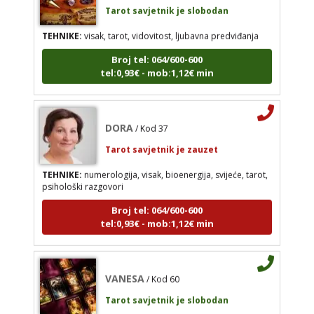
tel:0,93€ - mob:1,12€ min
TEHNIKE:
visak, tarot, vidovitost, ljubavna predviđanja
Broj tel: 064/600-600
tel:0,93€ - mob:1,12€ min
DORA
/ Kod 37
Tarot savjetnik je zauzet
DORA
/ Kod 37
TEHNIKE:
numerologija, visak, bioenergija, svijeće,
tarot, psihološki razgovori
Tarot savjetnik je zauzet
Broj tel: 064/600-600
TEHNIKE:
numerologija, visak, bioenergija, svijeće, tarot,
tel:0,93€ - mob:1,12€ min
psihološki razgovori
Broj tel: 064/600-600
tel:0,93€ - mob:1,12€ min
VANESA
/ Kod 60
Tarot savjetnik je slobodan
VANESA
/ Kod 60
TEHNIKE:
tarot
Tarot savjetnik je slobodan
Broj tel: 064/600-600
TEHNIKE:
tarot