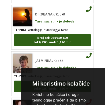
DI (DIJANA)
/ Kod 67
Tarot savjetnik je slobodan
TEHNIKE:
astrologija, numerlogija, tarot
Broj tel: 064/600-600
tel:0,93€ - mob:1,12€ min
JASMINKA
/ Kod 56
Tarot savjetnik je slobodan
TEHNIKE:
astrologija, numerologija, tarot
Broj tel: 064/600-600
Mi koristimo kolačiće
tel:0,93€ - mob:1,12€ min
Koristimo kolačiće i druge
tehnologije praćenja da bismo
SARA
/ Kod 01