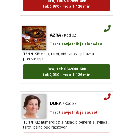
tel:0,93€ - mob:1,12€ min
AZRA
/ Kod 02
Tarot savjetnik je slobodan
TEHNIKE:
visak, tarot, vidovitost, ljubavna
predviđanja
Broj tel: 064/600-600
tel:0,93€ - mob:1,12€ min
DORA
/ Kod 37
Tarot savjetnik je zauzet
TEHNIKE:
numerologija, visak, bioenergija, svijeće,
tarot, psihološki razgovori
Broj tel: 064/600-600