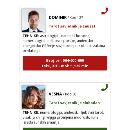
DOMINIK
/ Kod 127
Tarot savjetnik je zauzet
TEHNIKE:
astrologija – natalna i horarna,
numerologija, anđeoske poruke, anđeosko
energetsko čišćenje savjetovanje iz oblasti zakona
privlačenja
Broj tel: 064/600-600
tel:0,93€ - mob:1,12€ min
VESNA
/ Kod 05
Tarot savjetnik je slobodan
TEHNIKE:
numerologija, anđeoski i ljubavni tarot,
visak, yi ching, knjiga promjena mudrosti, rune,
izrada runskih amajlija
Broj tel: 064/600-600