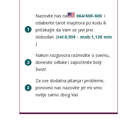
Nazovite nas na
064/600-600
i
odaberite tarot majstora po kodu ili
1
pričekajte da Vam se javi prvi
slobodan. (
tel:0,93€ - mob:1,12€ min
)
Nakon razgovora razmislite o svemu,
2
donesite odluke i započenite bolji
život!
Za sve dodatna pitanja i probleme,
3
ponovno nas nazovite jer mi smo
ovdje samo zbog Vas