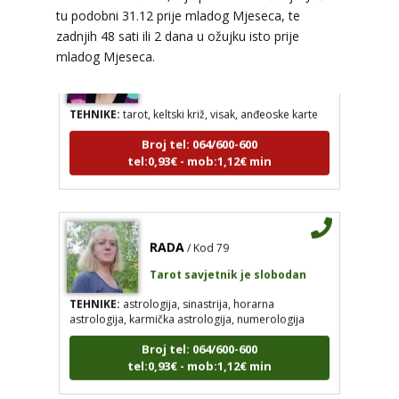
tu podobni 31.12 prije mladog Mjeseca, te
zadnjih 48 sati ili 2 dana u ožujku isto prije
SARA
/ Kod 01
mladog Mjeseca.
Tarot savjetnik je zauzet
TEHNIKE:
tarot, keltski križ, visak, anđeoske karte
Broj tel: 064/600-600
tel:0,93€ - mob:1,12€ min
RADA
/ Kod 79
Tarot savjetnik je slobodan
TEHNIKE:
astrologija, sinastrija, horarna
astrologija, karmička astrologija, numerologija
Broj tel: 064/600-600
tel:0,93€ - mob:1,12€ min