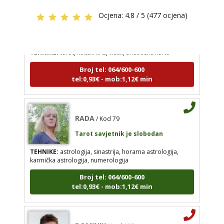
SARA
/ Kod 01
Ocjena:
4.8 / 5 (477 ocjena)
RADA
/ Kod 79
Tarot savjetnik je zauzet
Tarot savjetnik je slobodan
TEHNIKE:
tarot, keltski križ, visak, anđeoske karte
TEHNIKE:
astrologija, sinastrija, horarna
Broj tel: 064/600-600
astrologija, karmička astrologija, numerologija
tel:0,93€ - mob:1,12€ min
Broj tel: 064/600-600
tel:0,93€ - mob:1,12€ min
RADA
/ Kod 79
Tarot savjetnik je slobodan
DOMINIK
/ Kod 127
TEHNIKE:
astrologija, sinastrija, horarna astrologija,
Tarot savjetnik je zauzet
karmička astrologija, numerologija
TEHNIKE:
astrologija – natalna i horarna,
Broj tel: 064/600-600
numerologija, anđeoske poruke, anđeosko
tel:0,93€ - mob:1,12€ min
energetsko čišćenje savjetovanje iz oblasti zakona
privlačenja
Broj tel: 064/600-600
DOMINIK
/ Kod 127
tel:0,93€ - mob:1,12€ min