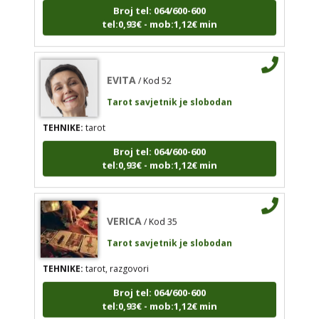
tel:0,93€ - mob:1,12€ min
tel:0,93€ - mob:1,12€ min
EVITA
/ Kod 52
EVITA
/ Kod 52
Tarot savjetnik je slobodan
Tarot savjetnik je slobodan
TEHNIKE:
tarot
TEHNIKE:
tarot
Broj tel: 064/600-600
Broj tel: 064/600-600
tel:0,93€ - mob:1,12€ min
tel:0,93€ - mob:1,12€ min
VERICA
/ Kod 35
VERICA
/ Kod 35
Tarot savjetnik je slobodan
Tarot savjetnik je slobodan
TEHNIKE:
tarot, razgovori
TEHNIKE:
tarot, razgovori
Broj tel: 064/600-600
Broj tel: 064/600-600
tel:0,93€ - mob:1,12€ min
tel:0,93€ - mob:1,12€ min