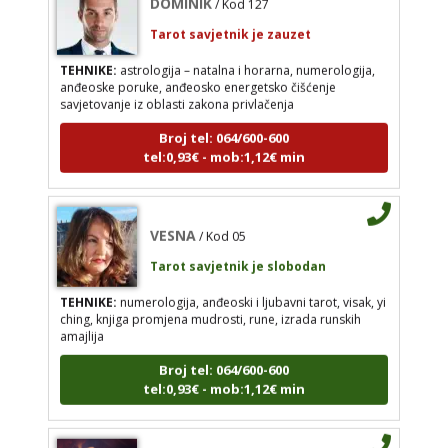
Tarot savjetnik je zauzet
TEHNIKE:
astrologija – natalna i horarna, numerologija,
anđeoske poruke, anđeosko energetsko čišćenje
VESNA
savjetovanje iz oblasti zakona privlačenja
/ Kod 05
Tarot savjetnik je slobodan
Broj tel: 064/600-600
tel:0,93€ - mob:1,12€ min
TEHNIKE:
numerologija, anđeoski i ljubavni tarot,
visak, yi ching, knjiga promjena mudrosti, rune,
izrada runskih amajlija
VESNA
Broj tel: 064/600-600
/ Kod 05
tel:0,93€ - mob:1,12€ min
Tarot savjetnik je slobodan
TEHNIKE:
numerologija, anđeoski i ljubavni tarot, visak, yi
ching, knjiga promjena mudrosti, rune, izrada runskih
amajlija
DIJA
/ Kod 64
Broj tel: 064/600-600
Tarot savjetnik je slobodan
tel:0,93€ - mob:1,12€ min
TEHNIKE:
vedska astrologija (jyotish), reiki, tarot,
oracle karte, duhovni razgovori
Broj tel: 064/600-600