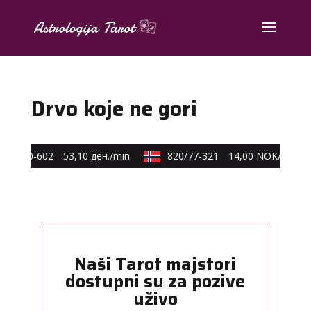
Drvo koje ne gori
90/40-602
53,10 ден./min
820/77-321
14,00 NOK/min
Naši Tarot majstori
dostupni su za pozive
uživo