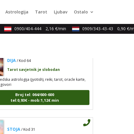
umerologija, anđeoski i ljubavni tarot, visak, yi ching,
Astrologija
Tarot
Ljubav
Ostalo
jena mudrosti, rune, izrada runskih amajlija
Broj tel: 064/600-600
0900/404-444
2,16 €/min
0909/343-43-43
0,90 €/mi
tel:0,93€ - mob:1,12€ min
DIJA
/ Kod 64
Tarot savjetnik je slobodan
edska astrologija (jyotish), reiki, tarot, oracle karte,
zgovori
Broj tel: 064/600-600
tel:0,93€ - mob:1,12€ min
STOJA
/ Kod 31