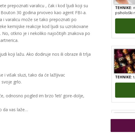
TEHNIKE:
n
e prepoznati varalicu , čak i kod ljudi koji su
psihološki 
ark Bouton 30 godina prvoveo kao agent FBI-a.
ca i varalicu može se tako prepoznati po
 neke kemijske reakcije kod ljudi su uzrokovane
No, otkrio je i nekoliko najočitijih znakova po
artnerica.
di koji lažu. Ako dodiruje nos ili obraze ili trlja
.
TEHNIKE:
t
 i višak sluzi, tako da će lažljivac
i svoje grlo.
nače, odnosno pogled im brzo ‘leti’ gore-dolje,
no da vas laže…