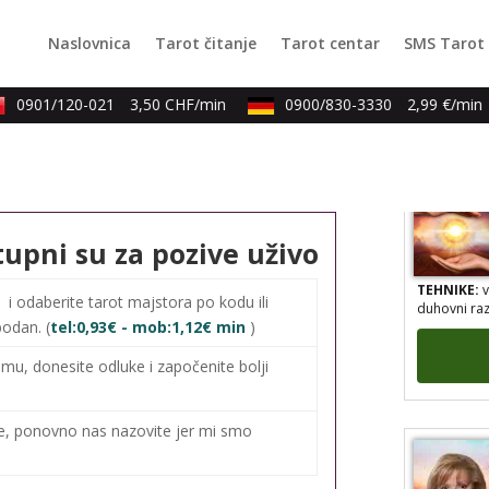
TEHNIKE:
n
Naslovnica
Tarot čitanje
Tarot centar
SMS Tarot
knjiga prom
0901/120-021
3,50 CHF/min
0900/830-3330
2,99 €/min
tupni su za pozive uživo
TEHNIKE:
v
duhovni ra
0
i odaberite tarot majstora po kodu ili
bodan. (
tel:0,93€ - mob:1,12€ min
)
mu, donesite odluke i započenite bolji
me, ponovno nas nazovite jer mi smo