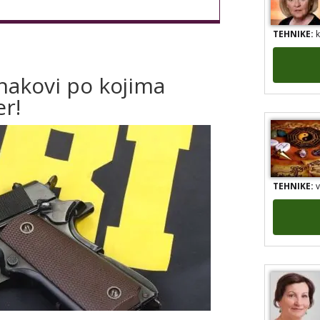
TEHNIKE:
k
znakovi po kojima
er!
TEHNIKE:
v