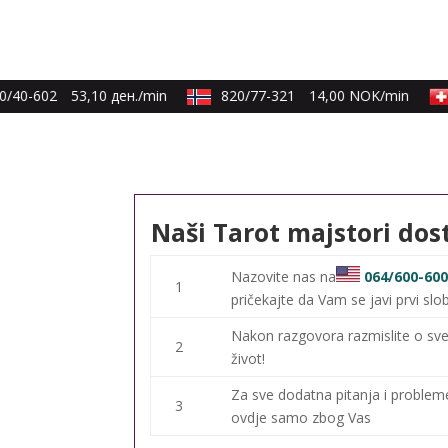
/40-602
53,10 ден./min
820/77-321
14,00 NOK/min
Naši Tarot majstori dos
Nazovite nas na
064/600-60
1
pričekajte da Vam se javi prvi slo
Nakon razgovora razmislite o sve
2
život!
Za sve dodatna pitanja i proble
3
ovdje samo zbog Vas