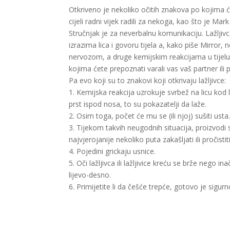
Otkriveno je nekoliko očitih znakova po kojima ćet
cijeli radni vijek radili za nekoga, kao što je M
Stručnjak je za neverbalnu komunikaciju. Lažljiv
izrazima lica i govoru tijela a, kako piše Mirror,
nervozom, a druge kemijskim reakcijama u tijelu. 
kojima ćete prepoznati varali vas vaš partner ili p
Pa evo koji su to znakovi koji otkrivaju lažljivce:
1. Kemijska reakcija uzrokuje svrbež na licu kod lju
prst ispod nosa, to su pokazatelji da laže.
2. Osim toga, počet će mu se (ili njoj) sušiti usta
3. Tijekom takvih neugodnih situacija, proizvodi se
najvjerojanije nekoliko puta zakašljati ili pročistit
4. Pojedini grickaju usnice.
5. Oči lažljivca ili lažljivice kreću se brže nego i
lijevo-desno.
6. Primijetite li da češće trepće, gotovo je sigur