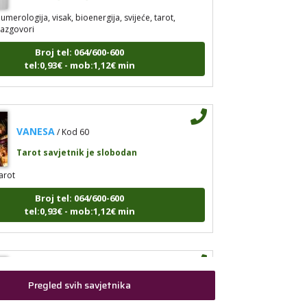
umerologija, visak, bioenergija, svijeće, tarot,
razgovori
Broj tel: 064/600-600
tel:0,93€ - mob:1,12€ min
VANESA
/ Kod 60
Tarot savjetnik je slobodan
arot
Broj tel: 064/600-600
tel:0,93€ - mob:1,12€ min
IRIDA - MAGDALENA
/ Kod 36
Pregled svih savjetnika
Tarot savjetnik je slobodan