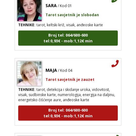
SARA
/ Kod 01
Tarot savjetnik je slobodan
TEHNIKE:
tarot, keltski križ, visak, anđeoske karte
Broj tel: 064/600-600
tel:0,93€ - mob:1,12€ min
MAJA
/ Kod 04
Tarot savjetnik je zauzet
TEHNIKE:
tarot, detekcija i skidanje uroka, vidovitost,
visak, sudbinske karte, numerologija, energija na daljinu,
energetsko čišćenje aure, anđeoske karte
Broj tel: 064/600-600
tel:0,93€ - mob:1,12€ min