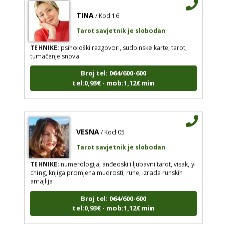
TINA
/ Kod 16
Tarot savjetnik je slobodan
TEHNIKE:
psihološki razgovori, sudbinske karte, tarot,
tumačenje snova
Broj tel: 064/600-600
tel:0,93€ - mob:1,12€ min
VESNA
/ Kod 05
Tarot savjetnik je slobodan
TEHNIKE:
numerologija, anđeoski i ljubavni tarot, visak, yi
ching, knjiga promjena mudrosti, rune, izrada runskih
amajlija
Broj tel: 064/600-600
tel:0,93€ - mob:1,12€ min