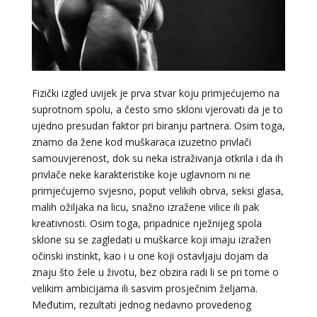
Fizički izgled uvijek je prva stvar koju primjećujemo na
suprotnom spolu, a često smo skloni vjerovati da je to
ujedno presudan faktor pri biranju partnera. Osim toga,
znamo da žene kod muškaraca izuzetno privlači
samouvjerenost, dok su neka istraživanja otkrila i da ih
privlače neke karakteristike koje uglavnom ni ne
LUCIJA
/ Kod #136
primjećujemo svjesno, poput velikih obrva, seksi glasa,
malih ožiljaka na licu, snažno izražene vilice ili pak
Tarot savjetnik je zauzet
kreativnosti. Osim toga, pripadnice nježnijeg spola
TEHNIKE:
sudbinske karte, anđeoske poruke
sklone su se zagledati u muškarce koji imaju izražen
očinski instinkt, kao i u one koji ostavljaju dojam da
Broj tel: 064/600-600
tel:0,93€ - mob:1,12€ min
znaju što žele u životu, bez obzira radi li se pri tome o
velikim ambicijama ili sasvim prosječnim željama.
Međutim, rezultati jednog nedavno provedenog