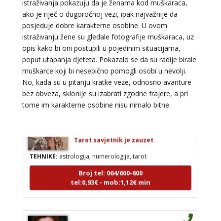
istraživanja pokazuju da je ženama kod muškaraca,
ako je riječ o dugoročnoj vezi, ipak najvažnije da
ŽANA
/ Kod 135
posjeduje dobre karakterne osobine. U ovom
Tarot savjetnik je slobodan
istraživanju žene su gledale fotografije muškaraca, uz
TEHNIKE:
tarot, astrologija, rune
opis kako bi oni postupili u pojedinim situacijama,
poput utapanja djeteta. Pokazalo se da su radije birale
Broj tel: 064/600-600
muškarce koji bi nesebično pomogli osobi u nevolji.
tel:0,93€ - mob:1,12€ min
No, kada su u pitanju kratke veze, odnosno avanture
bez obveza, sklonije su izabrati zgodne frajere, a pri
tome im karakterne osobine nisu nimalo bitne.
JASMINKA
/ Kod 56
Tarot savjetnik je zauzet
TEHNIKE:
astrologija, numerologija, tarot
Broj tel: 064/600-600
tel:0,93€ - mob:1,12€ min