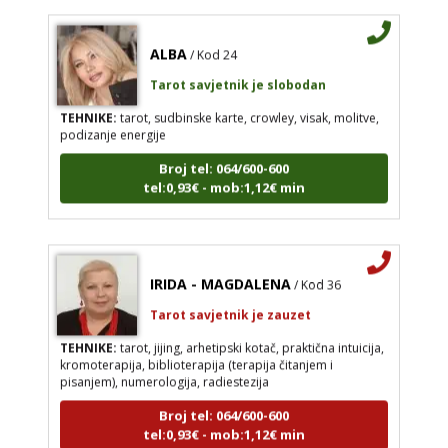
ALBA
/ Kod 24
Tarot savjetnik je slobodan
TEHNIKE:
tarot, sudbinske karte, crowley, visak, molitve,
podizanje energije
Broj tel: 064/600-600
tel:0,93€ - mob:1,12€ min
IRIDA - MAGDALENA
/ Kod 36
Tarot savjetnik je zauzet
TEHNIKE:
tarot, jijing, arhetipski kotač, praktična intuicija,
kromoterapija, biblioterapija (terapija čitanjem i
pisanjem), numerologija, radiestezija
Broj tel: 064/600-600
tel:0,93€ - mob:1,12€ min