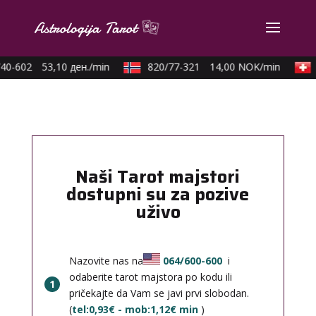
40-602
53,10 ден./min
820/77-321
14,00 NOK/min
Naši Tarot majstori
dostupni su za pozive
uživo
Nazovite nas na
064/600-600
i
odaberite tarot majstora po kodu ili
1
pričekajte da Vam se javi prvi slobodan.
(
tel:0,93€ - mob:1,12€ min
)