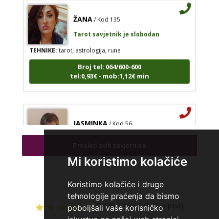
ŽANA
/ Kod 135
Tarot savjetnik je slobodan
TEHNIKE:
tarot, astrologija, rune
Broj tel: 064/600-600
tel:0,93€ - mob:1,12€ min
JASMINKA
/ Kod 56
Tarot savjetnik je zauzet
Pregled svih savjetnika
TEHNIKE:
astrologija, numerologija, tarot
Mi koristimo kolačiće
Broj tel: 064/600-600
tel:0,93€ - mob:1,12€ min
Koristimo kolačiće i druge
tehnologije praćenja da bismo
Ocjena:
4.9 / 5 (313 ocjena)
poboljšali vaše korisničko