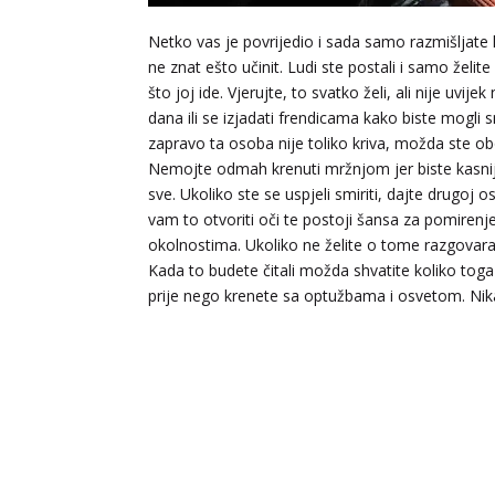
Netko vas je povrijedio i sada samo razmišljate k
ne znat ešto učinit. Ludi ste postali i samo želite v
što joj ide. Vjerujte, to svatko želi, ali nije uvije
dana ili se izjadati frendicama kako biste mogli s
zapravo ta osoba nije toliko kriva, možda ste ob
Nemojte odmah krenuti mržnjom jer biste kasnije 
sve. Ukoliko ste se uspjeli smiriti, dajte drugoj
vam to otvoriti oči te postoji šansa za pomirenj
okolnostima. Ukoliko ne želite o tome razgovarati
Kada to budete čitali možda shvatite koliko toga
prije nego krenete sa optužbama i osvetom. Nika