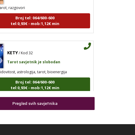
arot, razgovori
Broj tel: 064/600-600
tel:0,93€ - mob:1,12€ min
KETY
/ Kod 32
Tarot savjetnik je slobodan
idovitost, astrologija, tarot, bioenergija
Broj tel: 064/600-600
tel:0,93€ - mob:1,12€ min
Pregled svih savjetnika
DARIA
/ Kod 75
Tarot savjetnik je zauzet
arot, sudbinske karte, visak, energetski tretmani