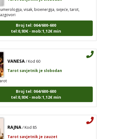
umerologija, visak, bioenergija, svijeće, tarot,
razgovori
Broj tel: 064/600-600
tel:0,93€ - mob:1,12€ min
VANESA
/ Kod 60
Tarot savjetnik je slobodan
arot
Broj tel: 064/600-600
tel:0,93€ - mob:1,12€ min
RAJNA
/ Kod 85
Tarot savjetnik je zauzet