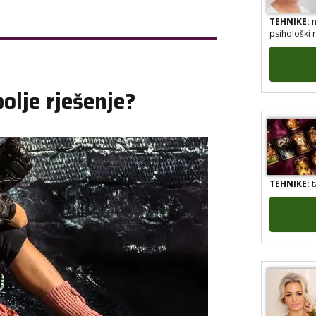
TEHNIKE:
n
psihološki 
bolje rješenje?
TEHNIKE:
t