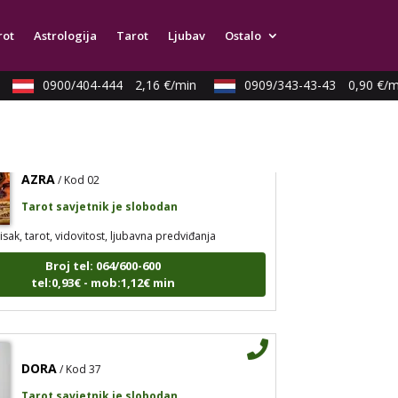
Tarot savjetnik je slobodan
rot
Astrologija
Tarot
Ljubav
Ostalo
ristalna kugla, tarot, vidovitost, visak
Broj tel: 064/600-600
tel:0,93€ - mob:1,12€ min
0900/404-444
2,16 €/min
0909/343-43-43
0,90 €/mi
AZRA
/ Kod 02
Tarot savjetnik je slobodan
isak, tarot, vidovitost, ljubavna predviđanja
Broj tel: 064/600-600
tel:0,93€ - mob:1,12€ min
DORA
/ Kod 37
Tarot savjetnik je slobodan