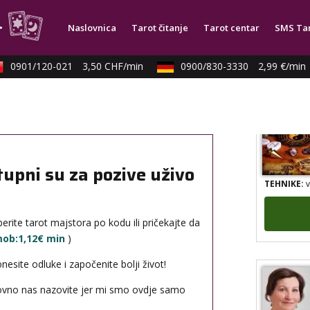
Naslovnica
Tarot čitanje
Tarot centar
SMS Ta
TEHNIKE:
k
0901/120-021
3,50 CHF/min
0900/830-3330
2,99 €/min
tupni su za pozive uživo
TEHNIKE:
v
erite tarot majstora po kodu ili pričekajte da
 mob:1,12€ min
)
site odluke i započenite bolji život!
novno nas nazovite jer mi smo ovdje samo