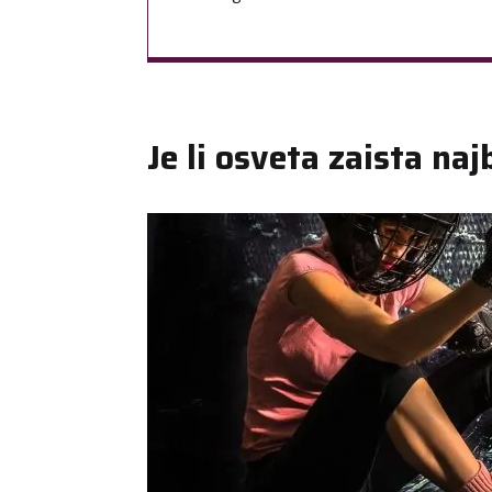
Je li osveta zaista naj