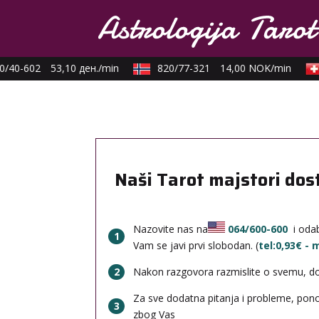
/40-602
53,10 ден./min
820/77-321
14,00 NOK/min
Naši Tarot majstori dos
Nazovite nas na
064/600-600
i odab
1
Vam se javi prvi slobodan. (
tel:0,93€ -
2
Nakon razgovora razmislite o svemu, done
Za sve dodatna pitanja i probleme, po
3
zbog Vas