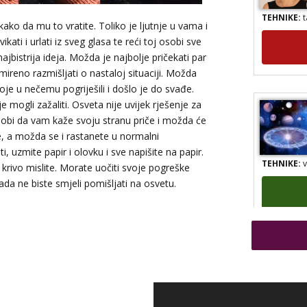
TEHNIKE:
t
ako da mu to vratite. Toliko je ljutnje u vama i
ikati i urlati iz sveg glasa te reći toj osobi sve
k najbistrija ideja. Možda je najbolje pričekati par
mireno razmišljati o nastaloj situaciji. Možda
oje u nečemu pogriješili i došlo je do svađe.
mogli zažaliti. Osveta nije uvijek rješenje za
 osobi da vam kaže svoju stranu priče i možda će
e, a možda se i rastanete u normalni
, uzmite papir i olovku i sve napišite na papir.
TEHNIKE:
v
 krivo mislite. Morate uočiti svoje pogreške
da ne biste smjeli pomišljati na osvetu.
TEHNIKE:
t