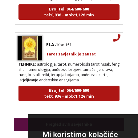
Broj tel: 064/600-600
tel:0,93€ - mob:1,12€ min
ELA
/ Kod 151
Tarot savjetnik je zauzet
TEHNIKE:
astrologija, tarot, numerološki tarot, visak, feng
shui numerologija, anđeoski brojevi, tumačenje snova,
rune, kristali, reiki, terapija bojama, anđeoske karte,
iscjeljivanje anđeoskim energijama
Broj tel: 064/600-600
tel:0,93€ - mob:1,12€ min
VESNA BURCSA
/ Kod 55
Pregled svih savjetnika
Tarot savjetnik je slobodan
Mi koristimo kolačiće