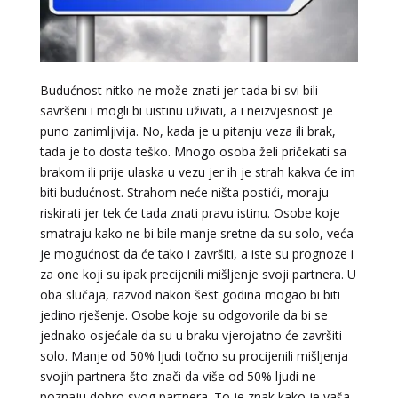
VIKTORIJA
/ Kod 369
Tarot savjetnik je zauzet
Budućnost nitko ne može znati jer tada bi svi bili
TEHNIKE:
astrologija, numerologija, tarot, radiestezija
savršeni i mogli bi uistinu uživati, a i neizvjesnost je
Broj tel: 064/600-600
puno zanimljivija. No, kada je u pitanju veza ili brak,
tel:0,93€ - mob:1,12€ min
tada je to dosta teško. Mnogo osoba želi pričekati sa
brakom ili prije ulaska u vezu jer ih je strah kakva će im
biti budućnost. Strahom neće ništa postići, moraju
riskirati jer tek će tada znati pravu istinu. Osobe koje
ELA
smatraju kako ne bi bile manje sretne da su solo, veća
/ Kod 151
je mogućnost da će tako i završiti, a iste su prognoze i
Tarot savjetnik je zauzet
za one koji su ipak precijenili mišljenje svoji partnera. U
TEHNIKE:
astrologija, tarot, numerološki tarot, visak, feng
oba slučaja, razvod nakon šest godina mogao bi biti
shui numerologija, anđeoski brojevi, tumačenje snova,
jedino rješenje. Osobe koje su odgovorile da bi se
rune, kristali, reiki, terapija bojama, anđeoske karte,
jednako osjećale da su u braku vjerojatno će završiti
iscjeljivanje anđeoskim energijama
solo. Manje od 50% ljudi točno su procijenili mišljenja
Broj tel: 064/600-600
svojih partnera što znači da više od 50% ljudi ne
tel:0,93€ - mob:1,12€ min
poznaju dobro svog partnera. To je znak kako je vaša