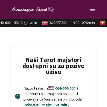
40-602
53,10 ден./min
820/77-321
14,00 NOK/min
Naši Tarot majstori
dostupni su za pozive
uživo
Nazovite nas na
064/600-600
i
odaberite tarot majstora po kodu ili
1
pričekajte da Vam se javi prvi slobodan.
(
tel:0,93€ - mob:1,12€ min
)