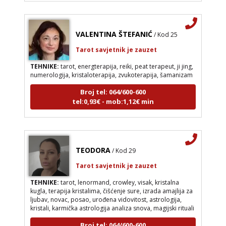
VALENTINA ŠTEFANIĆ
/ Kod 25
Tarot savjetnik je zauzet
TEHNIKE:
tarot, energterapija, reiki, peat terapeut, ji jing,
numerologija, kristaloterapija, zvukoterapija, šamanizam
Broj tel: 064/600-600
tel:0,93€ - mob:1,12€ min
TEODORA
/ Kod 29
Tarot savjetnik je zauzet
TEHNIKE:
tarot, lenormand, crowley, visak, kristalna
kugla, terapija kristalima, čišćenje sure, izrada amajlija za
ljubav, novac, posao, urođena vidovitost, astrologija,
kristali, karmička astrologija analiza snova, magijski rituali
Broj tel: 064/600-600