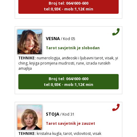
tel:0,93€ - mob:1,12€ min
VESNA
/ Kod 05
Tarot savjetnik je slobodan
TEHNIKE:
numerologija, anđeoski i ljubavni tarot, visak, yi
ching, knjiga promjena mudrosti, rune, izrada runskih
amajlija
Broj tel: 064/600-600
tel:0,93€ - mob:1,12€ min
STOJA
/ Kod 31
Tarot savjetnik je zauzet
TEHNIKE:
kristalna kugla, tarot, vidovitost, visak