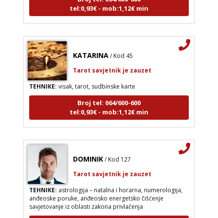
tel:0,93€ - mob:1,12€ min
KATARINA
/ Kod 45
Tarot savjetnik je zauzet
TEHNIKE:
visak, tarot, sudbinske karte
Broj tel: 064/600-600
tel:0,93€ - mob:1,12€ min
DOMINIK
/ Kod 127
Tarot savjetnik je zauzet
TEHNIKE:
astrologija – natalna i horarna, numerologija,
anđeoske poruke, anđeosko energetsko čišćenje
savjetovanje iz oblasti zakona privlačenja
Broj tel: 064/600-600